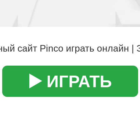
й сайт Pinco играть онлайн | 
▶️ ИГРАТЬ