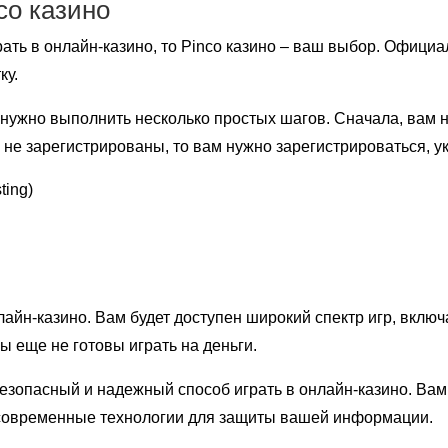
co казино
ть в онлайн-казино, то Pinco казино – ваш выбор. Официа
ку.
 нужно выполнить несколько простых шагов. Сначала, вам 
е не зарегистрированы, то вам нужно зарегистрироваться, у
ting)
айн-казино. Вам будет доступен широкий спектр игр, включ
вы еще не готовы играть на деньги.
безопасный и надежный способ играть в онлайн-казино. Ва
т современные технологии для защиты вашей информации.