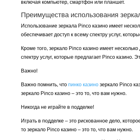
включая компьютер, смартфон или планшет.
Преимущества использования зеркал
Использование зеркала Pinco казино имеет неско
обеспечивает доступ к всему спектру услуг, которы
Кроме того, зеркало Pinco казино имеет несколько
спектру услуг, которые предлагает Pinco казино. Э
Важно!
Важно помнить, что
пинко казино
зеркало Pinco ка
зеркало Pinco казино – это то, что вам нужно.
Никогда не играйте в подделке!
Играть в подделке – это рискованное дело, которо
то зеркало Pinco казино – это то, что вам нужно.