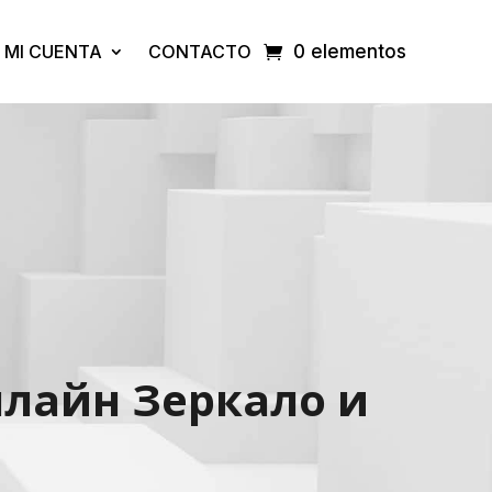
MI CUENTA
CONTACTO
0 elementos
нлайн Зеркало и