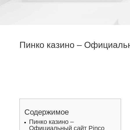
Пинко казино – Официальны
Содержимое
Пинко казино –
Официальный сайт Pinco