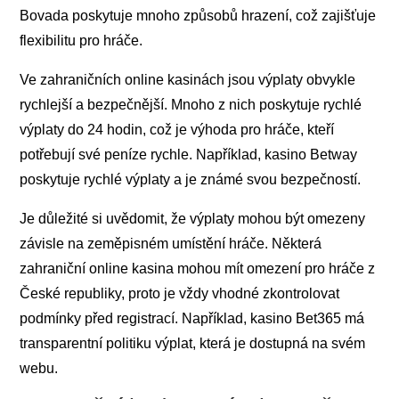
Bovada poskytuje mnoho způsobů hrazení, což zajišťuje
flexibilitu pro hráče.
Ve zahraničních online kasinách jsou výplaty obvykle
rychlejší a bezpečnější. Mnoho z nich poskytuje rychlé
výplaty do 24 hodin, což je výhoda pro hráče, kteří
potřebují své peníze rychle. Například, kasino Betway
poskytuje rychlé výplaty a je známé svou bezpečností.
Je důležité si uvědomit, že výplaty mohou být omezeny
závisle na zeměpisném umístění hráče. Některá
zahraniční online kasina mohou mít omezení pro hráče z
České republiky, proto je vždy vhodné zkontrolovat
podmínky před registrací. Například, kasino Bet365 má
transparentní politiku výplat, která je dostupná na svém
webu.