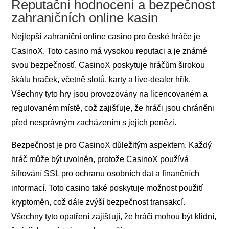
Reputační hodnocení a bezpečnost
zahraničních online kasin
Nejlepší zahraniční online casino pro české hráče je
CasinoX. Toto casino má vysokou reputaci a je známé
svou bezpečností. CasinoX poskytuje hráčům širokou
škálu hraček, včetně slotů, karty a live-dealer hřík.
Všechny tyto hry jsou provozovány na licencovaném a
regulovaném místě, což zajišťuje, že hráči jsou chráněni
před nesprávným zacházením s jejich penězi.
Bezpečnost je pro CasinoX důležitým aspektem. Každý
hráč může být uvolněn, protože CasinoX používá
šifrování SSL pro ochranu osobních dat a finančních
informací. Toto casino také poskytuje možnost použití
kryptoměn, což dále zvýší bezpečnost transakcí.
Všechny tyto opatření zajišťují, že hráči mohou být klidní,