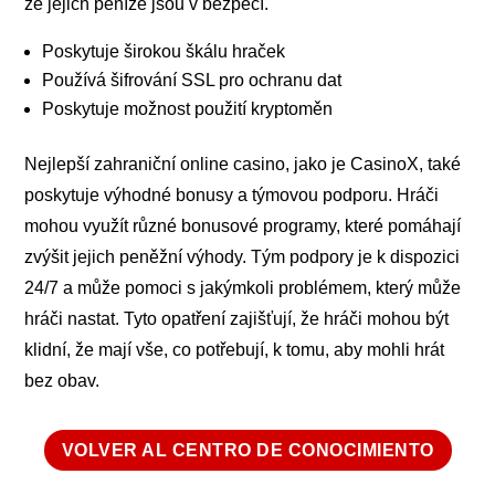
že jejich peníze jsou v bezpečí.
Poskytuje širokou škálu hraček
Používá šifrování SSL pro ochranu dat
Poskytuje možnost použití kryptoměn
Nejlepší zahraniční online casino, jako je CasinoX, také
poskytuje výhodné bonusy a týmovou podporu. Hráči
mohou využít různé bonusové programy, které pomáhají
zvýšit jejich peněžní výhody. Tým podpory je k dispozici
24/7 a může pomoci s jakýmkoli problémem, který může
hráči nastat. Tyto opatření zajišťují, že hráči mohou být
klidní, že mají vše, co potřebují, k tomu, aby mohli hrát
bez obav.
VOLVER AL CENTRO DE CONOCIMIENTO