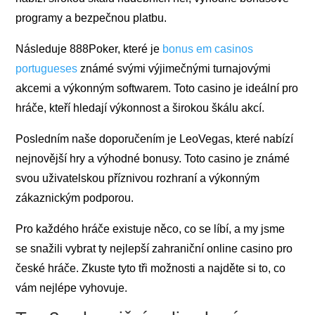
programy a bezpečnou platbu.
Následuje 888Poker, které je
bonus em casinos
portugueses
známé svými výjimečnými turnajovými
akcemi a výkonným softwarem. Toto casino je ideální pro
hráče, kteří hledají výkonnost a širokou škálu akcí.
Posledním naše doporučením je LeoVegas, které nabízí
nejnovější hry a výhodné bonusy. Toto casino je známé
svou uživatelskou příznivou rozhraní a výkonným
zákaznickým podporou.
Pro každého hráče existuje něco, co se líbí, a my jsme
se snažili vybrat ty nejlepší zahraniční online casino pro
české hráče. Zkuste tyto tři možnosti a najděte si to, co
vám nejlépe vyhovuje.