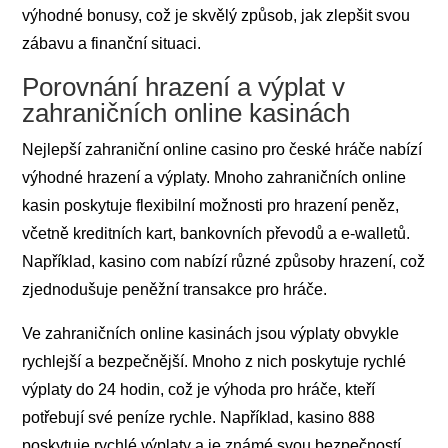
výhodné bonusy, což je skvělý způsob, jak zlepšit svou
zábavu a finanční situaci.
Porovnání hrazení a výplat v
zahraničních online kasinách
Nejlepší zahraniční online casino pro české hráče nabízí
výhodné hrazení a výplaty. Mnoho zahraničních online
kasin poskytuje flexibilní možnosti pro hrazení peněz,
včetně kreditních kart, bankovních převodů a e-walletů.
Například, kasino com nabízí různé způsoby hrazení, což
zjednodušuje peněžní transakce pro hráče.
Ve zahraničních online kasinách jsou výplaty obvykle
rychlejší a bezpečnější. Mnoho z nich poskytuje rychlé
výplaty do 24 hodin, což je výhoda pro hráče, kteří
potřebují své peníze rychle. Například, kasino 888
poskytuje rychlé výplaty a je známé svou bezpečností.