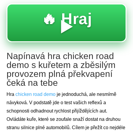
🔥 Hraj
▶️
Napínavá hra chicken road
demo s kuřetem a zběsilým
provozem plná překvapení
čeká na tebe
Hra
chicken road demo
je jednoduchá, ale nesmírně
návyková. V podstatě jde o test vašich reflexů a
schopnosti odhadnout rychlost přijíždějících aut.
Ovládáte kuře, které se zoufale snaží dostat na druhou
stranu silnice plné automobilů. Cílem je přežít co nejdéle