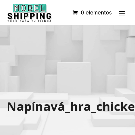
0 elementos
Napínavá_hra_chick