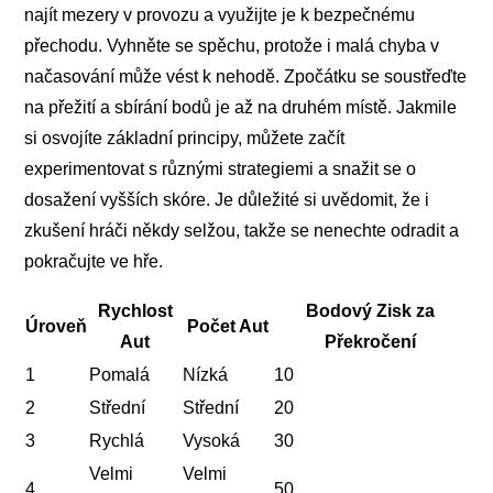
najít mezery v provozu a využijte je k bezpečnému
přechodu. Vyhněte se spěchu, protože i malá chyba v
načasování může vést k nehodě. Zpočátku se soustřeďte
na přežití a sbírání bodů je až na druhém místě. Jakmile
si osvojíte základní principy, můžete začít
experimentovat s různými strategiemi a snažit se o
dosažení vyšších skóre. Je důležité si uvědomit, že i
zkušení hráči někdy selžou, takže se nenechte odradit a
pokračujte ve hře.
Rychlost
Bodový Zisk za
Úroveň
Počet Aut
Aut
Překročení
1
Pomalá
Nízká
10
2
Střední
Střední
20
3
Rychlá
Vysoká
30
Velmi
Velmi
4
50