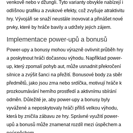
venkově nebo v džungli. Tyto varianty obvykle nabízejí i
odlišnou grafiku a zvukové efekty, což zvyšuje atraktivitu
hry. Vývojáři se snaží neustále inovovat a přinášet nové
prvky, které by hráče bavily a udržely jejich zájem.
Implementace power-upů a bonusů
Power-upy a bonusy mohou výrazně ovlivnit průběh hry
a poskytnout hráči dočasnou výhodu. Například power-
up, který zpomalí pohyb aut, může usnadnit překročení
silnice a zvýšit šanci na přežití. Bonusové body za sběr
předmětů, jako jsou zrna nebo srdíčka, motivují hráče k
prozkoumávání herního prostředí a aktivnímu sbírání
odměn. Důležité je, aby power-upy a bonusy byly
vyvážené a neposkytovaly hráči příliš velkou výhodu,
která by zničila zábavu ze hry. Správné využití power-
upů a bonusů může znamenat rozdíl mezi úspěchem a
neúspěchem.