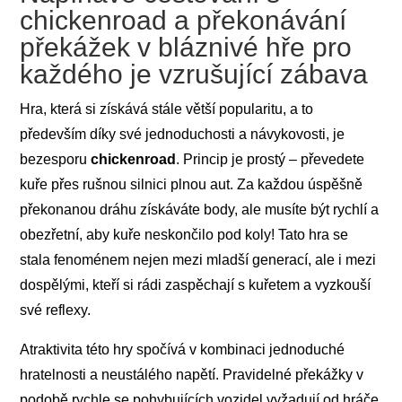
chickenroad a překonávání
překážek v bláznivé hře pro
každého je vzrušující zábava
Hra, která si získává stále větší popularitu, a to
především díky své jednoduchosti a návykovosti, je
bezesporu
chickenroad
. Princip je prostý – převedete
kuře přes rušnou silnici plnou aut. Za každou úspěšně
překonanou dráhu získáváte body, ale musíte být rychlí a
obezřetní, aby kuře neskončilo pod koly! Tato hra se
stala fenoménem nejen mezi mladší generací, ale i mezi
dospělými, kteří si rádi zaspěchají s kuřetem a vyzkouší
své reflexy.
Atraktivita této hry spočívá v kombinaci jednoduché
hratelnosti a neustálého napětí. Pravidelné překážky v
podobě rychle se pohybujících vozidel vyžadují od hráče