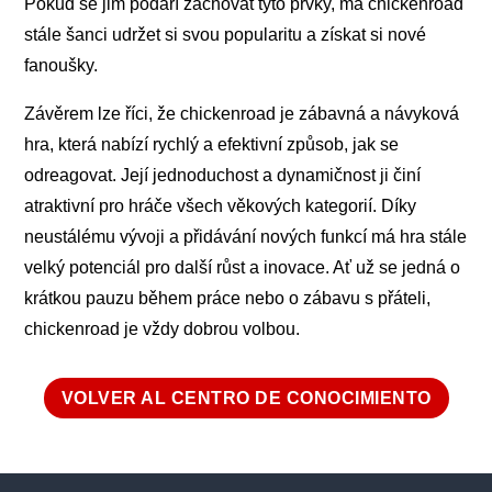
Pokud se jim podaří zachovat tyto prvky, má chickenroad
stále šanci udržet si svou popularitu a získat si nové
fanoušky.
Závěrem lze říci, že chickenroad je zábavná a návyková
hra, která nabízí rychlý a efektivní způsob, jak se
odreagovat. Její jednoduchost a dynamičnost ji činí
atraktivní pro hráče všech věkových kategorií. Díky
neustálému vývoji a přidávání nových funkcí má hra stále
velký potenciál pro další růst a inovace. Ať už se jedná o
krátkou pauzu během práce nebo o zábavu s přáteli,
chickenroad je vždy dobrou volbou.
VOLVER AL CENTRO DE CONOCIMIENTO