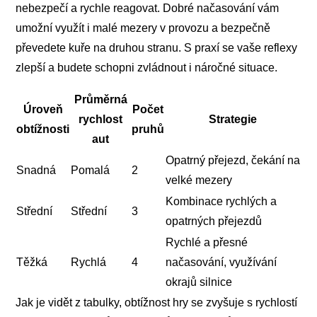
nebezpečí a rychle reagovat. Dobré načasování vám
umožní využít i malé mezery v provozu a bezpečně
převedete kuře na druhou stranu. S praxí se vaše reflexy
zlepší a budete schopni zvládnout i náročné situace.
Průměrná
Úroveň
Počet
rychlost
Strategie
obtížnosti
pruhů
aut
Opatrný přejezd, čekání na
Snadná
Pomalá
2
velké mezery
Kombinace rychlých a
Střední
Střední
3
opatrných přejezdů
Rychlé a přesné
Těžká
Rychlá
4
načasování, využívání
okrajů silnice
Jak je vidět z tabulky, obtížnost hry se zvyšuje s rychlostí