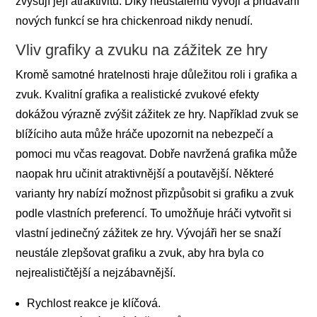
zvyšují její atraktivitu. Díky neustálému vývoji a přidávání
nových funkcí se hra chickenroad nikdy nenudí.
Vliv grafiky a zvuku na zážitek ze hry
Kromě samotné hratelnosti hraje důležitou roli i grafika a
zvuk. Kvalitní grafika a realistické zvukové efekty
dokážou výrazně zvýšit zážitek ze hry. Například zvuk se
blížíciho auta může hráče upozornit na nebezpečí a
pomoci mu včas reagovat. Dobře navržená grafika může
naopak hru učinit atraktivnější a poutavější. Některé
varianty hry nabízí možnost přizpůsobit si grafiku a zvuk
podle vlastních preferencí. To umožňuje hráči vytvořit si
vlastní jedinečný zážitek ze hry. Vývojáři her se snaží
neustále zlepšovat grafiku a zvuk, aby hra byla co
nejrealističtější a nejzábavnější.
Rychlost reakce je klíčová.