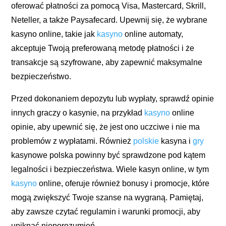
oferować płatności za pomocą Visa, Mastercard, Skrill,
Neteller, a także Paysafecard. Upewnij się, że wybrane
kasyno online, takie jak
kasyno
online automaty,
akceptuje Twoją preferowaną metodę płatności i że
transakcje są szyfrowane, aby zapewnić maksymalne
bezpieczeństwo.
Przed dokonaniem depozytu lub wypłaty, sprawdź opinie
innych graczy o kasynie, na przykład
kasyno
online
opinie, aby upewnić się, że jest ono uczciwe i nie ma
problemów z wypłatami. Również
polskie
kasyna i
gry
kasynowe polska powinny być sprawdzone pod kątem
legalności i bezpieczeństwa. Wiele kasyn online, w tym
kasyno
online, oferuje również bonusy i promocje, które
mogą zwiększyć Twoje szanse na wygraną. Pamiętaj,
aby zawsze czytać regulamin i warunki promocji, aby
uniknąć nieporozumień.