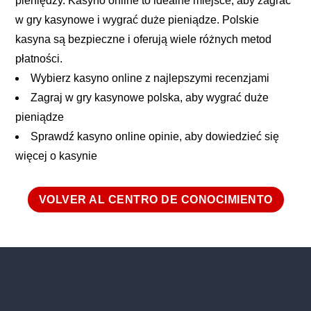
pieniędzy. Kasyno online to idealne miejsce, aby zagrać
w gry kasynowe i wygrać duże pieniądze. Polskie
kasyna są bezpieczne i oferują wiele różnych metod
płatności.
Wybierz kasyno online z najlepszymi recenzjami
Zagraj w gry kasynowe polska, aby wygrać duże
pieniądze
Sprawdź kasyno online opinie, aby dowiedzieć się
więcej o kasynie
VOLVER AL CENTRO DE CONOCIMIENTO