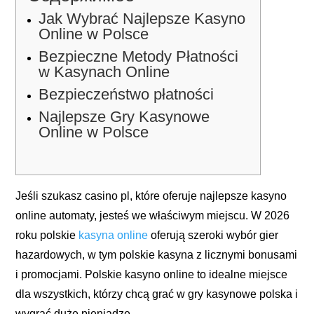
Jak Wybrać Najlepsze Kasyno
Online w Polsce
Bezpieczne Metody Płatności
w Kasynach Online
Bezpieczeństwo płatności
Najlepsze Gry Kasynowe
Online w Polsce
Jeśli szukasz casino pl, które oferuje najlepsze kasyno
online automaty, jesteś we właściwym miejscu. W 2026
roku polskie
kasyna online
oferują szeroki wybór gier
hazardowych, w tym polskie kasyna z licznymi bonusami
i promocjami. Polskie kasyno online to idealne miejsce
dla wszystkich, którzy chcą grać w gry kasynowe polska i
wygrać duże pieniądze.