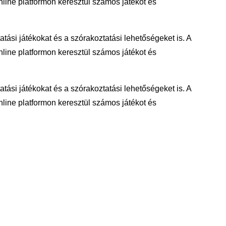
nline platformon keresztül számos játékot és
tási játékokat és a szórakoztatási lehetőségeket is. A
nline platformon keresztül számos játékot és
tási játékokat és a szórakoztatási lehetőségeket is. A
nline platformon keresztül számos játékot és