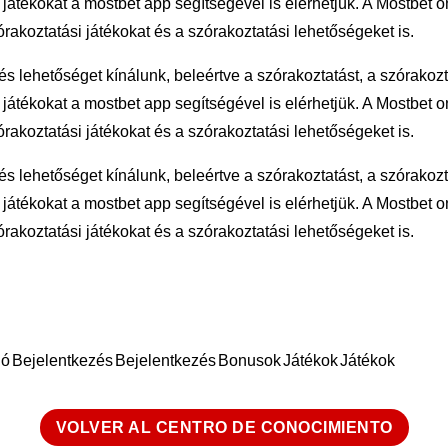
játékokat a mostbet app segítségével is elérhetjük. A Mostbet o
órakoztatási játékokat és a szórakoztatási lehetőségeket is.
s lehetőséget kínálunk, beleértve a szórakoztatást, a szórakozta
játékokat a mostbet app segítségével is elérhetjük. A Mostbet o
órakoztatási játékokat és a szórakoztatási lehetőségeket is.
s lehetőséget kínálunk, beleértve a szórakoztatást, a szórakozta
játékokat a mostbet app segítségével is elérhetjük. A Mostbet o
órakoztatási játékokat és a szórakoztatási lehetőségeket is.
ió
Bejelentkezés
Bejelentkezés
Bonusok
Játékok
Játékok
VOLVER AL CENTRO DE CONOCIMIENTO