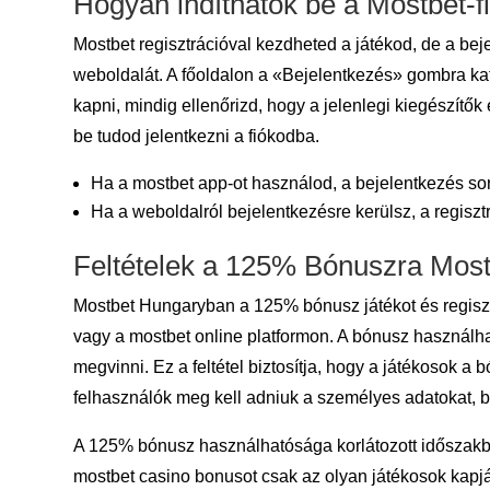
Hogyan indíthatok be a Mostbet-f
Mostbet regisztrációval kezdheted a játékod, de a be
weboldalát. A főoldalon a «Bejelentkezés» gombra kat
kapni, mindig ellenőrizd, hogy a jelenlegi kiegészítők
be tudod jelentkezni a fiókodba.
Ha a mostbet app-ot használod, a bejelentkezés so
Ha a weboldalról bejelentkezésre kerülsz, a regiszt
Feltételek a 125% Bónuszra Mos
Mostbet Hungaryban a 125% bónusz játékot és regisztrá
vagy a mostbet online platformon. A bónusz használhat
megvinni. Ez a feltétel biztosítja, hogy a játékosok a 
felhasználók meg kell adniuk a személyes adatokat, b
A 125% bónusz használhatósága korlátozott időszakban
mostbet casino bonusot csak az olyan játékosok kapjá