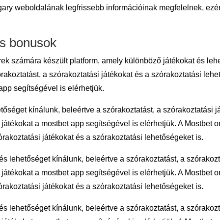
gary weboldalának legfrissebb információinak megfelelnek, ezért
és bonusok
k számára készült platform, amely különböző játékokat és lehet
akoztatást, a szórakoztatási játékokat és a szórakoztatási lehe
pp segítségével is elérhetjük.
őséget kínálunk, beleértve a szórakoztatást, a szórakoztatási j
játékokat a mostbet app segítségével is elérhetjük. A Mostbet o
órakoztatási játékokat és a szórakoztatási lehetőségeket is.
s lehetőséget kínálunk, beleértve a szórakoztatást, a szórakozta
játékokat a mostbet app segítségével is elérhetjük. A Mostbet o
órakoztatási játékokat és a szórakoztatási lehetőségeket is.
s lehetőséget kínálunk, beleértve a szórakoztatást, a szórakozta