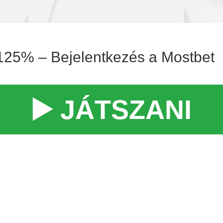
125% – Bejelentkezés a Mostbet
▶️ JÁTSZANI