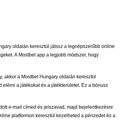
ngary oldalán keresztül játssz a legnépszerűbb online
ségeket. A Mostbet app a legjobb módszer, hogy
gy, akkor a Mostbet Hungary oldalán keresztül
lérni a játékokat és a játékterületet. Ez a bónusz
adott e-mail címed és jelszavad, majd bejelentkezésre
online platformon keresztül kezelheted a pénzedet és a