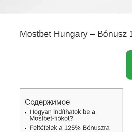
Mostbet Hungary – Bónusz 
Содержимое
Hogyan indíthatok be a
Mostbet-fiókot?
Feltételek a 125% Bónuszra