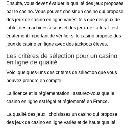
Ensuite, vous devez évaluer la qualité des jeux proposés
par le casino. Vous pouvez choisir un casino qui propose
des jeux de casino en ligne variés, tels que des jeux de
table, des machines à sous et des jeux de cartes. Il est
également important de vérifier si le casino propose des
jeux de casino en ligne avec des jackpots élevés.
Les critères de sélection pour un casino
en ligne de qualité
Voici quelques-uns des critères de sélection que vous
pouvez prendre en compte :
La licence et la réglementation : assurez-vous que le
casino en ligne est légal et réglementé en France.
La qualité des jeux : choisissez un casino qui propose
des jeux de casino en ligne variés et de haute qualité.