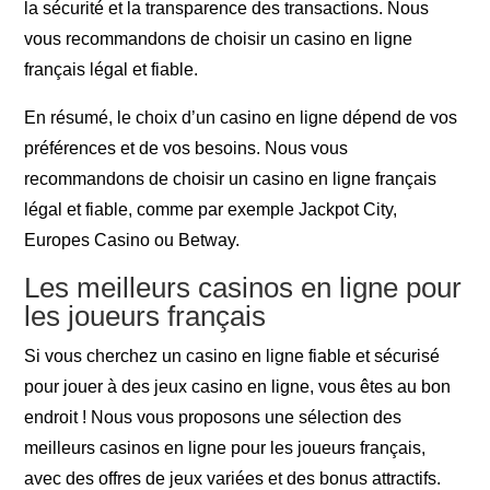
la sécurité et la transparence des transactions. Nous
vous recommandons de choisir un casino en ligne
français légal et fiable.
En résumé, le choix d’un casino en ligne dépend de vos
préférences et de vos besoins. Nous vous
recommandons de choisir un casino en ligne français
légal et fiable, comme par exemple Jackpot City,
Europes Casino ou Betway.
Les meilleurs casinos en ligne pour
les joueurs français
Si vous cherchez un casino en ligne fiable et sécurisé
pour jouer à des jeux casino en ligne, vous êtes au bon
endroit ! Nous vous proposons une sélection des
meilleurs casinos en ligne pour les joueurs français,
avec des offres de jeux variées et des bonus attractifs.