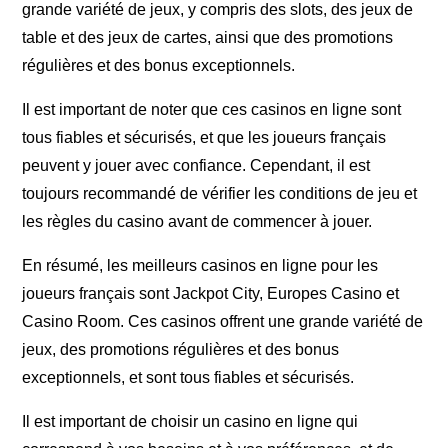
grande variété de jeux, y compris des slots, des jeux de
table et des jeux de cartes, ainsi que des promotions
régulières et des bonus exceptionnels.
Il est important de noter que ces casinos en ligne sont
tous fiables et sécurisés, et que les joueurs français
peuvent y jouer avec confiance. Cependant, il est
toujours recommandé de vérifier les conditions de jeu et
les règles du casino avant de commencer à jouer.
En résumé, les meilleurs casinos en ligne pour les
joueurs français sont Jackpot City, Europes Casino et
Casino Room. Ces casinos offrent une grande variété de
jeux, des promotions régulières et des bonus
exceptionnels, et sont tous fiables et sécurisés.
Il est important de choisir un casino en ligne qui