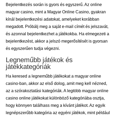
Bejelentkezés során is gyors és egyszerű. Az online
magyar casino, mint a
Magyar Online Casino
, gyakran
kínál bejelentkezési adatokat, amelyeket korábban
megadott. Próbálj meg a saját e-mail címét és jelszavát,
és azonnal bejelentkezhet a játékokba. Ha elmegezeti a
bejelentkezést, akkor a jelszó megerősítését is gyorsan
és egyszerűen tudja végezni.
Legneműbb játékok és
játékkategóriák
Ha keresed a legneműbb játékokat a magyar online
casino-ban, akkor az első dolog, amit meg kell nézned,
az a szórakoztatási kategóriák. A legtöbb magyar online
casino online játékokat különböző kategóriába osztja,
hogy könnyen találhass meg a kívánt játékot. Az egyik
legnépszerűbb kategória az egyéni játékok, mint például