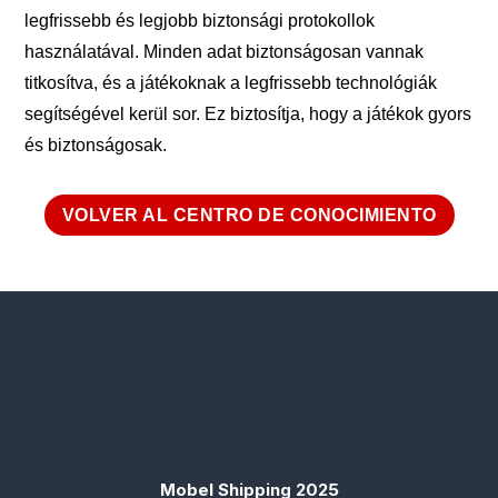
legfrissebb és legjobb biztonsági protokollok
használatával. Minden adat biztonságosan vannak
titkosítva, és a játékoknak a legfrissebb technológiák
segítségével kerül sor. Ez biztosítja, hogy a játékok gyors
és biztonságosak.
VOLVER AL CENTRO DE CONOCIMIENTO
Mobel Shipping 2025