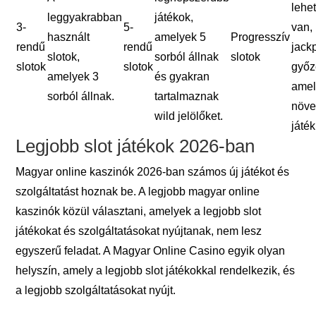
lehe
leggyakrabban
játékok,
3-
5-
van,
használt
amelyek 5
Progresszív
rendű
rendű
jack
slotok,
sorból állnak
slotok
slotok
slotok
győz
amelyek 3
és gyakran
amel
sorból állnak.
tartalmaznak
növe
wild jelölőket.
játék
Legjobb slot játékok 2026-ban
Magyar online kaszinók 2026-ban számos új játékot és
szolgáltatást hoznak be. A legjobb magyar online
kaszinók közül választani, amelyek a legjobb slot
játékokat és szolgáltatásokat nyújtanak, nem lesz
egyszerű feladat. A Magyar Online Casino egyik olyan
helyszín, amely a legjobb slot játékokkal rendelkezik, és
a legjobb szolgáltatásokat nyújt.