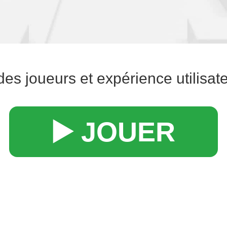
des joueurs et expérience utilisat
▶️ JOUER