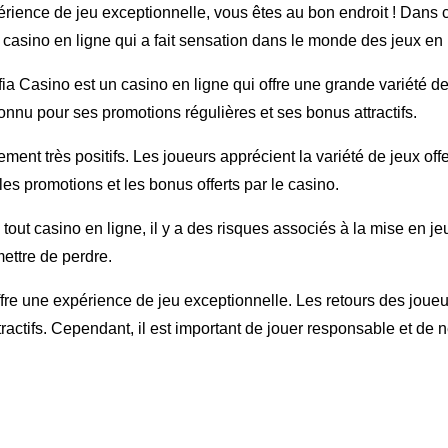
rience de jeu exceptionnelle, vous êtes au bon endroit ! Dans ce
n casino en ligne qui a fait sensation dans le monde des jeux en 
ia Casino est un casino en ligne qui offre une grande variété d
onnu pour ses promotions régulières et ses bonus attractifs.
nt très positifs. Les joueurs apprécient la variété de jeux offer
s promotions et les bonus offerts par le casino.
out casino en ligne, il y a des risques associés à la mise en je
ettre de perdre.
re une expérience de jeu exceptionnelle. Les retours des joueurs
tractifs. Cependant, il est important de jouer responsable et d