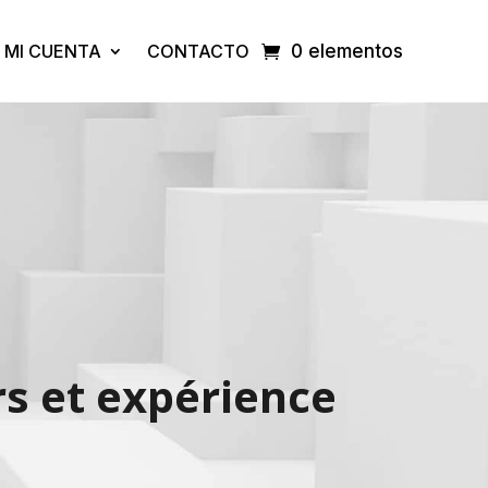
MI CUENTA
CONTACTO
0 elementos
rs et expérience