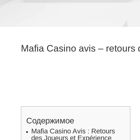
Mafia Casino avis – retours 
Содержимое
Mafia Casino Avis : Retours
des Joueurs et Expérience