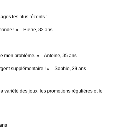
ages les plus récents :
monde ! » – Pierre, 32 ans
udre mon problème. » – Antoine, 35 ans
rgent supplémentaire ! » – Sophie, 29 ans
a variété des jeux, les promotions régulières et le
 ans