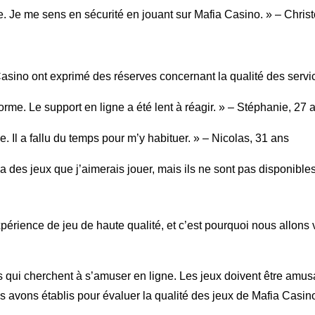
me. Je me sens en sécurité en jouant sur Mafia Casino. » – Chris
Casino ont exprimé des réserves concernant la qualité des service
rme. Le support en ligne a été lent à réagir. » – Stéphanie, 27 
e. Il a fallu du temps pour m’y habituer. » – Nicolas, 31 ans
y a des jeux que j’aimerais jouer, mais ils ne sont pas disponible
érience de jeu de haute qualité, et c’est pourquoi nous allons vo
 qui cherchent à s’amuser en ligne. Les jeux doivent être amusan
s avons établis pour évaluer la qualité des jeux de Mafia Casino