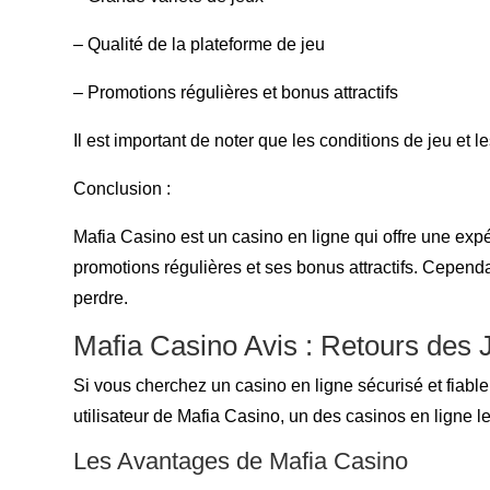
– Qualité de la plateforme de jeu
– Promotions régulières et bonus attractifs
Il est important de noter que les conditions de jeu et
Conclusion :
Mafia Casino est un casino en ligne qui offre une expé
promotions régulières et ses bonus attractifs. Cepend
perdre.
Mafia Casino Avis : Retours des J
Si vous cherchez un casino en ligne sécurisé et fiable,
utilisateur de Mafia Casino, un des casinos en ligne l
Les Avantages de Mafia Casino