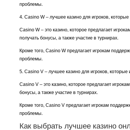
проблемы.
4. Casino W – лучшее казино для игроков, которые
Casino W – это казино, которое предлагает игрока
получать бонусы, а также участие в турнирах.
Кроме того, Casino W предлагает игрокам поддержк
проблемы.
5. Casino V – лучшее казино для игроков, которые
Casino V – это казино, которое предлагает игрока
бонусы, а также участие в турнирах.
Кроме того, Casino V предлагает игрокам поддержк
проблемы.
Как выбрать лучшее казино он