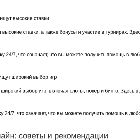
 ищут высокие ставки
м высокие ставки, а также бонусы и участие в турнирах. Зд
у 24/7, что означает, что вы можете получить помощь в люб
 ищут широкий выбор игр
м широкий выбор игр, включая слоты, покер и бинго. Здесь 
у 24/7, что означает, что вы можете получить помощь в люб
лайн: советы и рекомендации