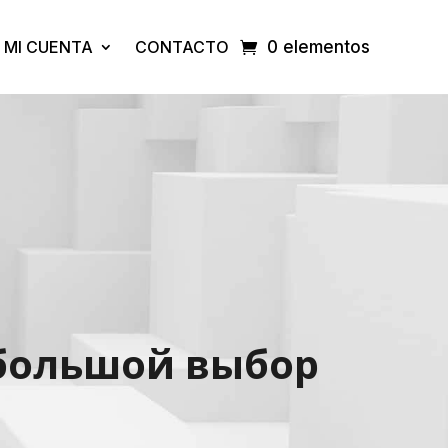
MI CUENTA
CONTACTO
0 elementos
 большой выбор