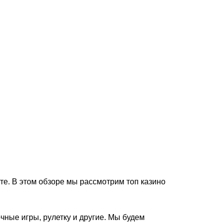
те. В этом обзоре мы рассмотрим топ казино
чные игры, рулетку и другие. Мы будем