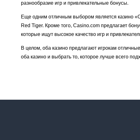
разнообразие игр и привлекательные бонусы.
Еще одним отличным выбором является казино «Cas
Red Tiger. Кроме того, Casino.com предлагает бон
которые ищут высокое качество игр и привлекате
В целом, оба казино предлагают игрокам отличны
оба казино и выбрать то, которое лучше всего под