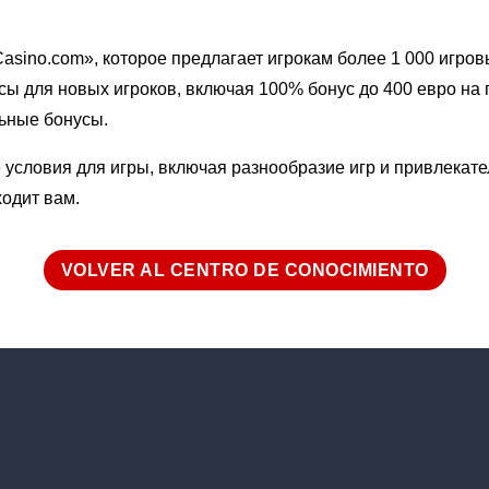
ino.com», которое предлагает игрокам более 1 000 игровы
усы для новых игроков, включая 100% бонус до 400 евро на
льные бонусы.
е условия для игры, включая разнообразие игр и привлека
ходит вам.
VOLVER AL CENTRO DE CONOCIMIENTO