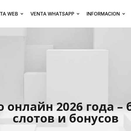
TA WEB
VENTA WHATSAPP
INFORMACION
 онлайн 2026 года –
слотов и бонусов