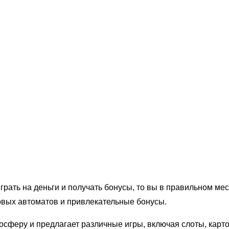
грать на деньги и получать бонусы, то вы в правильном мес
овых автоматов и привлекательные бонусы.
осферу и предлагает различные игры, включая слоты, карто