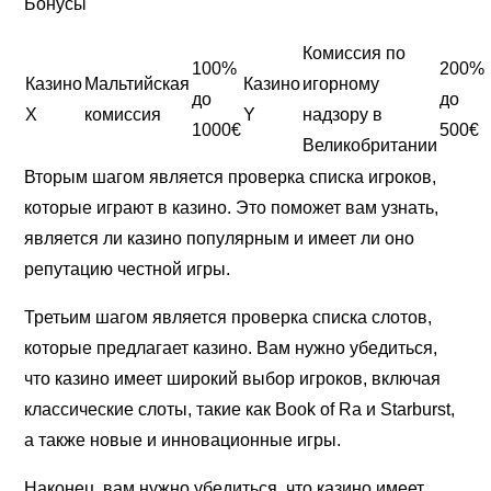
Бонусы
Комиссия по
100%
200%
Казино
Мальтийская
Казино
игорному
до
до
X
комиссия
Y
надзору в
1000€
500€
Великобритании
Вторым шагом является проверка списка игроков,
которые играют в казино. Это поможет вам узнать,
является ли казино популярным и имеет ли оно
репутацию честной игры.
Третьим шагом является проверка списка слотов,
которые предлагает казино. Вам нужно убедиться,
что казино имеет широкий выбор игроков, включая
классические слоты, такие как Book of Ra и Starburst,
а также новые и инновационные игры.
Наконец, вам нужно убедиться, что казино имеет