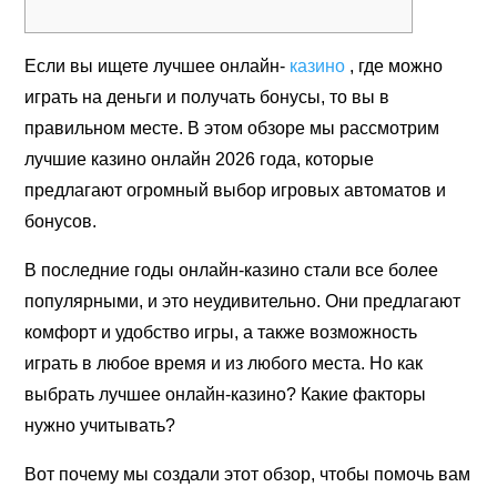
Если вы ищете лучшее онлайн-
казино
, где можно
играть на деньги и получать бонусы, то вы в
правильном месте. В этом обзоре мы рассмотрим
лучшие казино онлайн 2026 года, которые
предлагают огромный выбор игровых автоматов и
бонусов.
В последние годы онлайн-казино стали все более
популярными, и это неудивительно. Они предлагают
комфорт и удобство игры, а также возможность
играть в любое время и из любого места. Но как
выбрать лучшее онлайн-казино? Какие факторы
нужно учитывать?
Вот почему мы создали этот обзор, чтобы помочь вам