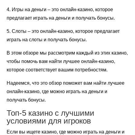
4. Игры на деньги – это онлайн-казино, которое
предлагает играть на деньги и получать бонусы.
5. Слоты – это онлайн-казино, которое предлагает
играть на слоты и получать бонусы.
В этом обзоре мы рассмотрим каждый из этих казино,
чтобы помочь вам найти лучшее онлайн-казино,
которое соответствует вашим потребностям.
Надеемся, что это обзор поможет вам найти лучшее
онлайн-казино, где можно играть на деньги и
получать бонусы.
Топ-5 казино с лучшими
условиями для игроков
Если вы ищете казино, где можно играть на деньги и