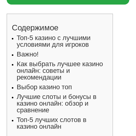
Содержимое
Топ-5 казино с лучшими
условиями для игроков
Важно!
Как выбрать лучшее казино
онлайн: советы и
рекомендации
Выбор казино топ
Лучшие слоты и бонусы в
казино онлайн: обзор и
сравнение
Топ-5 лучших слотов в
казино онлайн