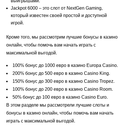
выигрышами.
Jackpot 6000 – это слот от NextGen Gaming,
который известен своей простой и доступной
игрой.
Кроме того, мы рассмотрим лучшие бонусы в казино
онлайн, чтобы помочь вам начать играть с
максимальной выгодой.
100% бонус до 1000 евро в казино Europa Casino.
200% бонус до 500 евро в казино Casino King.
150% бонус до 300 евро в казино Casino Tropez.
100% бонус до 200 евро в казино Casino Room.
50% бонус до 100 евро в казино Casino Euro.
В этом разделе мы рассмотрели лучшие слоты и
бонусы в казино онлайн, чтобы помочь вам начать
играть с максимальной выгодой.