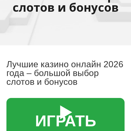
слотов и бонусов
Лучшие казино онлайн 2026
года – большой выбор
слотов и бонусов
▶️
ИГРАТЬ