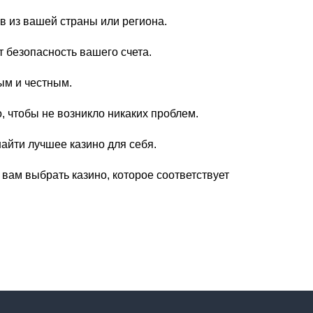
в из вашей страны или региона.
 безопасность вашего счета.
ым и честным.
о, чтобы не возникло никаких проблем.
айти лучшее казино для себя.
вам выбрать казино, которое соответствует