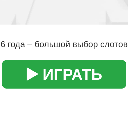
6 года – большой выбор слотов
▶️ ИГРАТЬ