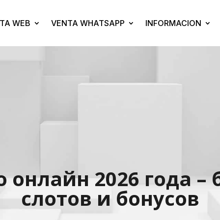
TA WEB
VENTA WHATSAPP
INFORMACION
 онлайн 2026 года –
слотов и бонусов