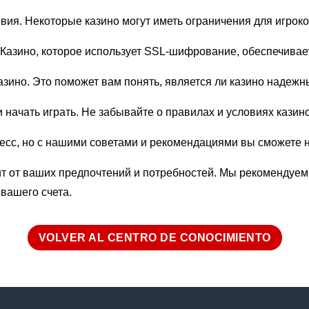
вия. Некоторые казино могут иметь ограничения для игроко
 Казино, которое использует SSL-шифрование, обеспечивает
азино. Это поможет вам понять, является ли казино надежн
 начать играть. Не забывайте о правилах и условиях казин
есс, но с нашими советами и рекомендациями вы сможете н
т от ваших предпочтений и потребностей. Мы рекомендуем 
вашего счета.
VOLVER AL CENTRO DE CONOCIMIENTO