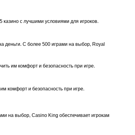
-5 казино с лучшими условиями для игроков.
а деньги. С более 500 играми на выбор, Royal
чить им комфорт и безопасность при игре.
 им комфорт и безопасность при игре.
рами на выбор, Casino King обеспечивает игрокам