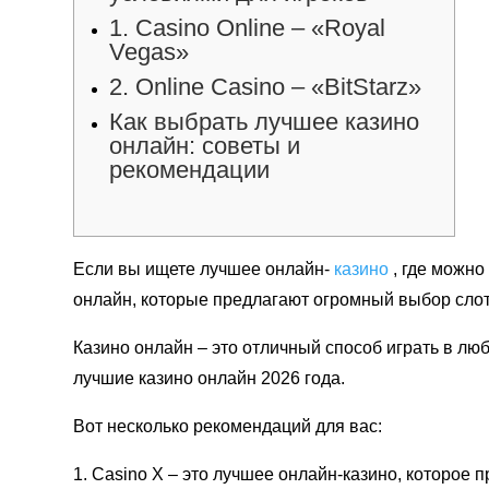
1. Casino Online – «Royal
Vegas»
2. Online Casino – «BitStarz»
Как выбрать лучшее казино
онлайн: советы и
рекомендации
Если вы ищете лучшее онлайн-
казино
, где можно
онлайн, которые предлагают огромный выбор слот
Казино онлайн – это отличный способ играть в лю
лучшие казино онлайн 2026 года.
Вот несколько рекомендаций для вас:
1. Casino X – это лучшее онлайн-казино, которое 