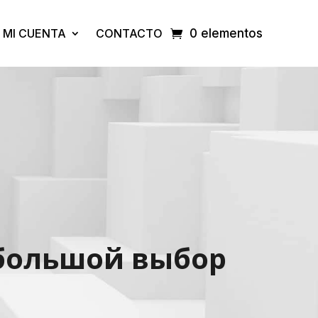
MI CUENTA
CONTACTO
0 elementos
 большой выбор