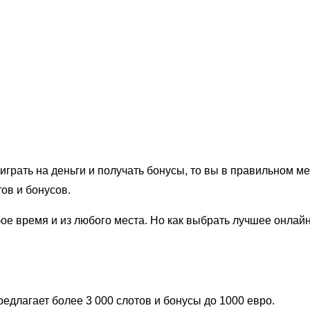
 играть на деньги и получать бонусы, то вы в правильном м
ов и бонусов.
бое время и из любого места. Но как выбрать лучшее онла
предлагает более 3 000 слотов и бонусы до 1000 евро.