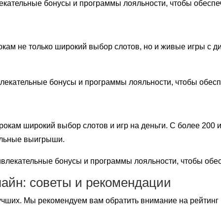
лекательные бонусы и программы лояльности, чтобы обеспеч
рокам не только широкий выбор слотов, но и живые игры с д
ивлекательные бонусы и программы лояльности, чтобы обесп
игрокам широкий выбор слотов и игр на деньги. С более 200 
еальные выигрыши.
ривлекательные бонусы и программы лояльности, чтобы обес
лайн: советы и рекомендации
чших. Мы рекомендуем вам обратить внимание на рейтинг к
.