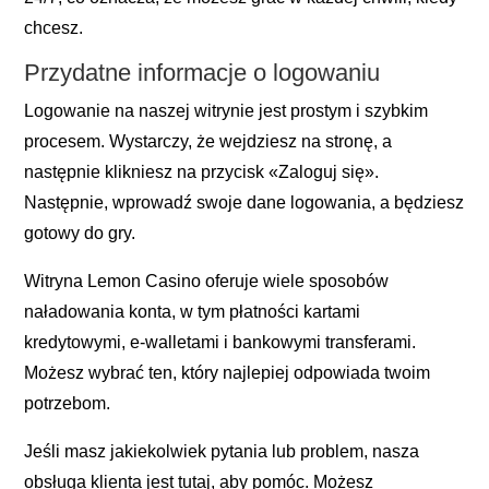
chcesz.
Przydatne informacje o logowaniu
Logowanie na naszej witrynie jest prostym i szybkim
procesem. Wystarczy, że wejdziesz na stronę, a
następnie klikniesz na przycisk «Zaloguj się».
Następnie, wprowadź swoje dane logowania, a będziesz
gotowy do gry.
Witryna Lemon Casino oferuje wiele sposobów
naładowania konta, w tym płatności kartami
kredytowymi, e-walletami i bankowymi transferami.
Możesz wybrać ten, który najlepiej odpowiada twoim
potrzebom.
Jeśli masz jakiekolwiek pytania lub problem, nasza
obsługa klienta jest tutaj, aby pomóc. Możesz