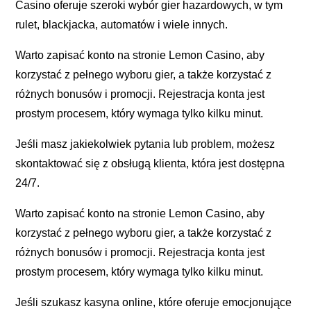
Casino oferuje szeroki wybór gier hazardowych, w tym
rulet, blackjacka, automatów i wiele innych.
Warto zapisać konto na stronie Lemon Casino, aby
korzystać z pełnego wyboru gier, a także korzystać z
różnych bonusów i promocji. Rejestracja konta jest
prostym procesem, który wymaga tylko kilku minut.
Jeśli masz jakiekolwiek pytania lub problem, możesz
skontaktować się z obsługą klienta, która jest dostępna
24/7.
Warto zapisać konto na stronie Lemon Casino, aby
korzystać z pełnego wyboru gier, a także korzystać z
różnych bonusów i promocji. Rejestracja konta jest
prostym procesem, który wymaga tylko kilku minut.
Jeśli szukasz kasyna online, które oferuje emocjonujące