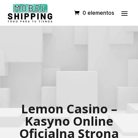
0 elementos
Lemon Casino –
Kasyno Online
Oficjalna Strona