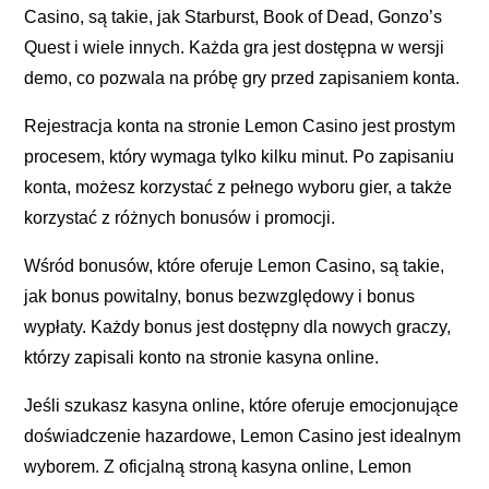
Casino, są takie, jak Starburst, Book of Dead, Gonzo’s
Quest i wiele innych. Każda gra jest dostępna w wersji
demo, co pozwala na próbę gry przed zapisaniem konta.
Rejestracja konta na stronie Lemon Casino jest prostym
procesem, który wymaga tylko kilku minut. Po zapisaniu
konta, możesz korzystać z pełnego wyboru gier, a także
korzystać z różnych bonusów i promocji.
Wśród bonusów, które oferuje Lemon Casino, są takie,
jak bonus powitalny, bonus bezwzględowy i bonus
wypłaty. Każdy bonus jest dostępny dla nowych graczy,
którzy zapisali konto na stronie kasyna online.
Jeśli szukasz kasyna online, które oferuje emocjonujące
doświadczenie hazardowe, Lemon Casino jest idealnym
wyborem. Z oficjalną stroną kasyna online, Lemon