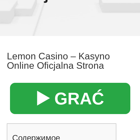
Lemon Casino – Kasyno
Online Oficjalna Strona
▶️ GRAĆ
Содержимое