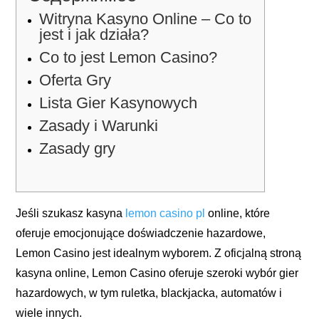
Witryna Kasyno Online – Co to
jest i jak działa?
Co to jest Lemon Casino?
Oferta Gry
Lista Gier Kasynowych
Zasady i Warunki
Zasady gry
Jeśli szukasz kasyna
lemon casino pl
online, które
oferuje emocjonujące doświadczenie hazardowe,
Lemon Casino jest idealnym wyborem. Z oficjalną stroną
kasyna online, Lemon Casino oferuje szeroki wybór gier
hazardowych, w tym ruletka, blackjacka, automatów i
wiele innych.