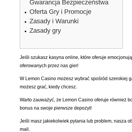
Gwarancja Bezpieczeństwa
Oferta Gry i Promocje
Zasady i Warunki
Zasady gry
Jeśli szukasz kasyna online, które oferuje emocjonuj
oferowanych przez nas gier!
W Lemon Casino możesz wybrać spośród szerokiej gamy
możesz grać, kiedy chcesz.
Warto zauważyć, że Lemon Casino oferuje również bon
bonus na swoje pierwsze depozyt!
Jeśli masz jakiekolwiek pytania lub problem, nasza o
mail.