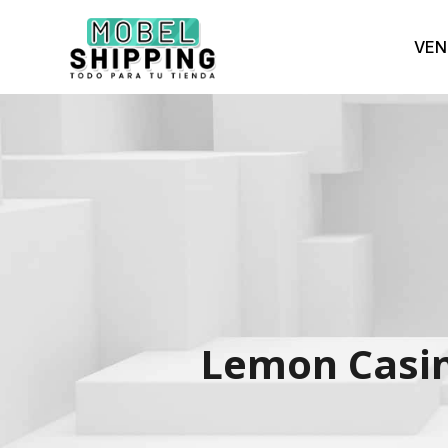
VEN
Lemon Casin