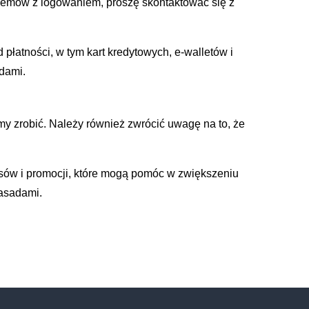
blemów z logowaniem, proszę skontaktować się z
płatności, w tym kart kredytowych, e-walletów i
adami.
my zrobić. Należy również zwrócić uwagę na to, że
sów i promocji, które mogą pomóc w zwiększeniu
zasadami.