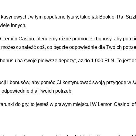
synowych, w tym popularne tytuły, takie jak Book of Ra, Sizzl
 wiele innych.
! W Lemon Casino, oferujemy różne promocje i bonusy, aby pom
, możesz znaleźć coś, co będzie odpowiednie dla Twoich potrze
bonusu na swoje pierwsze depozyt, aż do 1 000 PLN. To jest 
cji i bonusów, aby pomóc Ci kontynuować swoją przygodę w świ
e odpowiednie dla Twoich potrzeb.
 warunki do gry, to jesteś w prawym miejscu! W Lemon Casino, o