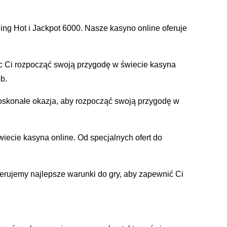
ing Hot i Jackpot 6000. Nasze kasyno online oferuje
óc Ci rozpocząć swoją przygodę w świecie kasyna
b.
doskonałe okazja, aby rozpocząć swoją przygodę w
ecie kasyna online. Od specjalnych ofert do
ferujemy najlepsze warunki do gry, aby zapewnić Ci