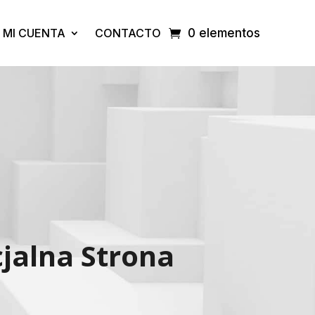
MI CUENTA
CONTACTO
0 elementos
jalna Strona