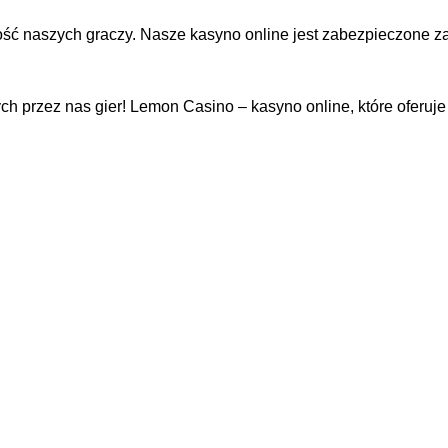
ć naszych graczy. Nasze kasyno online jest zabezpieczone z
wanych przez nas gier! Lemon Casino – kasyno online, które ofe