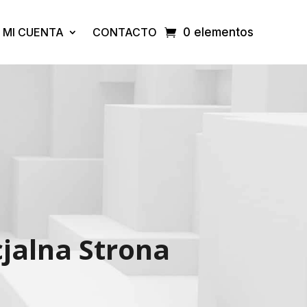
MI CUENTA
CONTACTO
0 elementos
jalna Strona