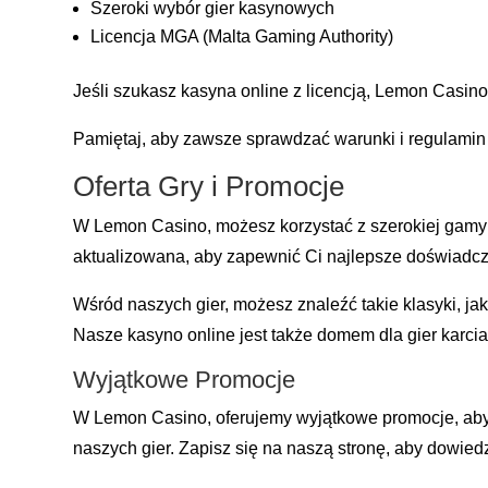
Szeroki wybór gier kasynowych
Licencja MGA (Malta Gaming Authority)
Jeśli szukasz kasyna online z licencją, Lemon Casino 
Pamiętaj, aby zawsze sprawdzać warunki i regulamin 
Oferta Gry i Promocje
W Lemon Casino, możesz korzystać z szerokiej gamy g
aktualizowana, aby zapewnić Ci najlepsze doświadcz
Wśród naszych gier, możesz znaleźć takie klasyki, jak
Nasze kasyno online jest także domem dla gier karcian
Wyjątkowe Promocje
W Lemon Casino, oferujemy wyjątkowe promocje, aby C
naszych gier. Zapisz się na naszą stronę, aby dowied