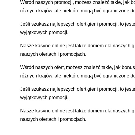
Wśród naszych promocji, możesz znaleźć takie, jak b
różnych krajów, ale niektóre mogą być ograniczone d
Jeśli szukasz najlepszych ofert gier i promocji, to 
wyjątkowych promocji.
Nasze kasyno online jest także domem dla naszych grac
naszych ofertach i promocjach.
Wśród naszych ofert, możesz znaleźć takie, jak bonu
różnych krajów, ale niektóre mogą być ograniczone d
Jeśli szukasz najlepszych ofert gier i promocji, to 
wyjątkowych promocji.
Nasze kasyno online jest także domem dla naszych grac
naszych ofertach i promocjach.