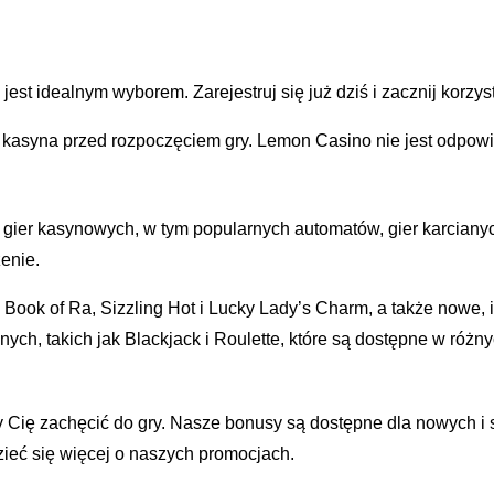
jest idealnym wyborem. Zarejestruj się już dziś i zacznij korzy
kasyna przed rozpoczęciem gry. Lemon Casino nie jest odpowie
ier kasynowych, w tym popularnych automatów, gier karcianych 
enie.
 Book of Ra, Sizzling Hot i Lucky Lady’s Charm, a także nowe, i
ych, takich jak Blackjack i Roulette, które są dostępne w różn
ię zachęcić do gry. Nasze bonusy są dostępne dla nowych i st
zieć się więcej o naszych promocjach.