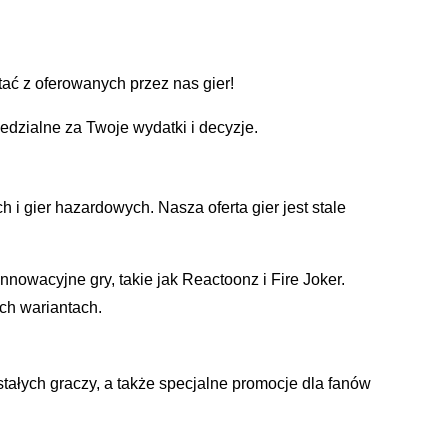
stać z oferowanych przez nas gier!
dzialne za Twoje wydatki i decyzje.
i gier hazardowych. Nasza oferta gier jest stale
nnowacyjne gry, takie jak Reactoonz i Fire Joker.
ych wariantach.
ałych graczy, a także specjalne promocje dla fanów