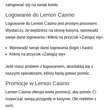
zalogować się na swoje konto.
Logowanie do Lemon Casino
Logowanie do Lemon Casino jest prostym procesem.
Wystarczy, że wejdziesz na stronę kasyna, wprowadź
swoje dane logowania i kliknij na przycisk «Zaloguj się».
Wprowadź swoje dane logowania (login i hasło)
Kliknij na przycisk «Zaloguj się»
Jeśli masz problem z logowaniem, skontaktuj się z
naszymi operatorami, którzy będą gotowi pomóc.
Promocje w Lemon Casino
Lemon Casino oferuje wiele promocji, aby pomóc Ci
rozpocząć swoją przygodę w kasynie. Oto niektóre z
nich: