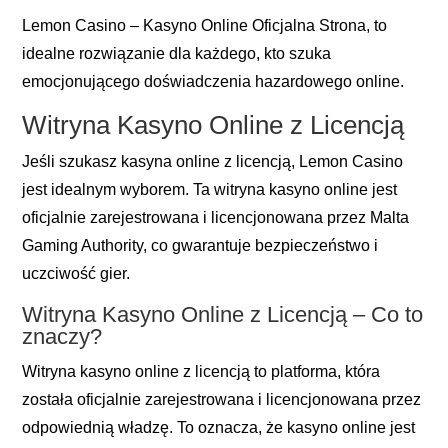
Lemon Casino – Kasyno Online Oficjalna Strona, to
idealne rozwiązanie dla każdego, kto szuka
emocjonującego doświadczenia hazardowego online.
Witryna Kasyno Online z Licencją
Jeśli szukasz kasyna online z licencją, Lemon Casino
jest idealnym wyborem. Ta witryna kasyno online jest
oficjalnie zarejestrowana i licencjonowana przez Malta
Gaming Authority, co gwarantuje bezpieczeństwo i
uczciwość gier.
Witryna Kasyno Online z Licencją – Co to
znaczy?
Witryna kasyno online z licencją to platforma, która
została oficjalnie zarejestrowana i licencjonowana przez
odpowiednią władzę. To oznacza, że kasyno online jest