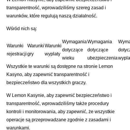
transparentność, wprowadziliśmy szereg zasad i
warunków, które regulują naszą działalność.
Wśród nich są:
Wymagania
Wymagania
Wyma
Warunki
Warunki
Warunki
dotyczące
dotyczące
dotyc
rejestracji
gry
wyplaty
wieku
ubezpieczenia
wypla
Wszystkie te warunki są dostępne na stronie Lemon
Kasyno, aby zapewnić transparentność i
bezpieczeństwo dla wszystkich graczy.
W Lemon Kasynie, aby zapewnić bezpieczeństwo i
transparentność, wprowadziliśmy także procedury
kontroli i monitorowania, aby zapewnić, że wszystkie
operacje są przeprowadzane zgodnie z zasadami i
warunkami.