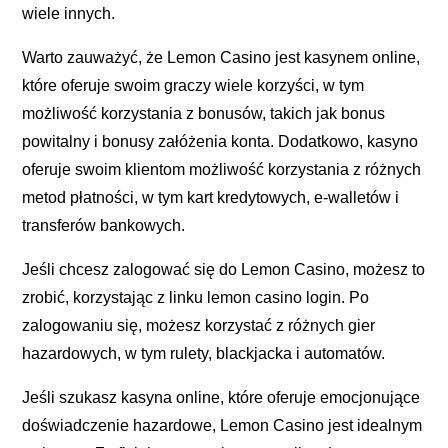
wiele innych.
Warto zauważyć, że Lemon Casino jest kasynem online,
które oferuje swoim graczy wiele korzyści, w tym
możliwość korzystania z bonusów, takich jak bonus
powitalny i bonusy załóżenia konta. Dodatkowo, kasyno
oferuje swoim klientom możliwość korzystania z różnych
metod płatności, w tym kart kredytowych, e-walletów i
transferów bankowych.
Jeśli chcesz zalogować się do Lemon Casino, możesz to
zrobić, korzystając z linku lemon casino login. Po
zalogowaniu się, możesz korzystać z różnych gier
hazardowych, w tym rulety, blackjacka i automatów.
Jeśli szukasz kasyna online, które oferuje emocjonujące
doświadczenie hazardowe, Lemon Casino jest idealnym