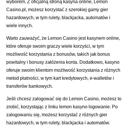
wyborem. Z oficjalną stroną kasyna online, Lemon
Casino.pl, możesz korzystać z szerokiej gamy gier
hazardowych, w tym rulety, blackjacka, automatów i
wiele innych.
Warto zauważyć, że Lemon Casino jest kasynem online,
które oferuje swoim graczy wiele korzyści, w tym
możliwość korzystania z bonusów, takich jak bonus
powitalny i bonusy załóżenia konta. Dodatkowo, kasyno
oferuje swoim klientom możliwość korzystania z różnych
metod płatności, w tym kart kredytowych, e-walletów i
transferów bankowych.
Jeśli chcesz zalogować się do Lemon Casino, możesz to
zrobić, korzystając z linku lemon kasyno logowanie. Po
zalogowaniu się, możesz korzystać z różnych gier
hazardowych, w tym rulety, blackjacka i automatów.