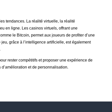
 tendances. La réalité virtuelle, la réalité
u en ligne. Les casinos virtuels, offrant une
comme le Bitcoin, permet aux joueurs de profiter d’une
eu, grâce à l’intelligence artificielle, est également
.
n pour rester compétitifs et proposer une expérience de
s d’amélioration et de personnalisation.