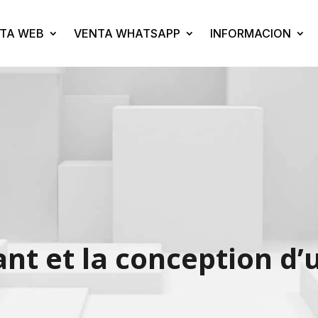
TA WEB
VENTA WHATSAPP
INFORMACION
nant et la conception d