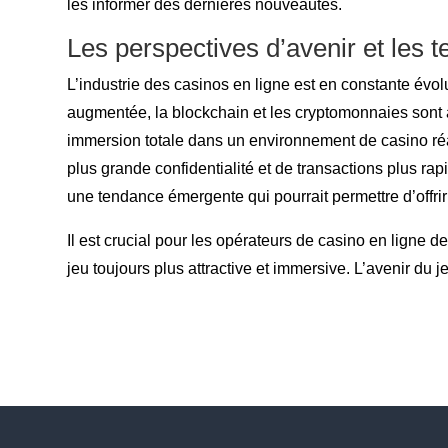
les informer des dernières nouveautés.
Les perspectives d’avenir et les
L’industrie des casinos en ligne est en constante évol
augmentée, la blockchain et les cryptomonnaies sont au
immersion totale dans un environnement de casino réal
plus grande confidentialité et de transactions plus rap
une tendance émergente qui pourrait permettre d’offri
Il est crucial pour les opérateurs de casino en ligne d
jeu toujours plus attractive et immersive. L’avenir du 