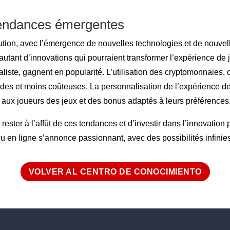
 tendances émergentes
ution, avec l’émergence de nouvelles technologies et de nouvelles
tant d’innovations qui pourraient transformer l’expérience de je
iste, gagnent en popularité. L’utilisation des cryptomonnaies, 
ides et moins coûteuses. La personnalisation de l’expérience de j
r aux joueurs des jeux et des bonus adaptés à leurs préférences
e rester à l’affût de ces tendances et d’investir dans l’innovatio
jeu en ligne s’annonce passionnant, avec des possibilités infinie
VOLVER AL CENTRO DE CONOCIMIENTO