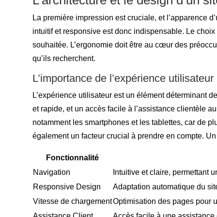
La première impression est cruciale, et l’apparence d’u
intuitif et responsive est donc indispensable. Le choi
souhaitée. L’ergonomie doit être au cœur des préoccupa
qu’ils recherchent.
L’importance de l’expérience utilisateur
L’expérience utilisateur est un élément déterminant de 
et rapide, et un accès facile à l’assistance clientèle a
notamment les smartphones et les tablettes, car de pl
également un facteur crucial à prendre en compte. Un site
Fonctionnalité
Navigation
Intuitive et claire, permettant
Responsive Design
Adaptation automatique du site 
Vitesse de chargement
Optimisation des pages pour u
Assistance Client
Accès facile à une assistance 