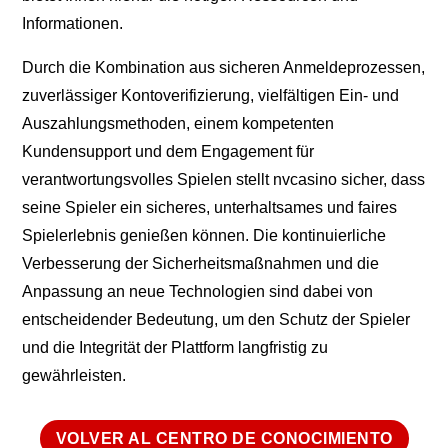
Informationen.
Durch die Kombination aus sicheren Anmeldeprozessen,
zuverlässiger Kontoverifizierung, vielfältigen Ein- und
Auszahlungsmethoden, einem kompetenten
Kundensupport und dem Engagement für
verantwortungsvolles Spielen stellt nvcasino sicher, dass
seine Spieler ein sicheres, unterhaltsames und faires
Spielerlebnis genießen können. Die kontinuierliche
Verbesserung der Sicherheitsmaßnahmen und die
Anpassung an neue Technologien sind dabei von
entscheidender Bedeutung, um den Schutz der Spieler
und die Integrität der Plattform langfristig zu
gewährleisten.
VOLVER AL CENTRO DE CONOCIMIENTO