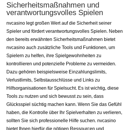
Sicherheitsmaßnahmen und
verantwortungsvolles Spielen
nvcasino legt großen Wert auf die Sicherheit seiner
Spieler und fördert verantwortungsvolles Spielen. Neben
den bereits erwähnten Sicherheitsmaßnahmen bietet
nvcasino auch zusätzliche Tools und Funktionen, um
Spielern zu helfen, ihre Spielgewohnheiten zu
kontrollieren und potenzielle Probleme zu vermeiden.
Dazu gehören beispielsweise Einzahlungslimits,
Verlustlimits, Selbstausschlüsse und Links zu
Hilfsorganisationen für Spielsucht. Es ist wichtig, diese
Tools zu nutzen und sich bewusst zu sein, dass
Glücksspiel süchtig machen kann. Wenn Sie das Gefühl
haben, die Kontrolle über Ihr Spielverhalten zu verlieren,
sollten Sie sich professionelle Hilfe suchen. nvcasino
bietet Ihnen hierfür die nötigen Ressourcen und