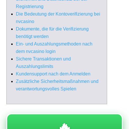
Registrierung
Die Bedeutung der Kontoverifizierung bei
nvcasino
Dokumente, die für die Verifizierung
benötigt werden
Ein- und Auszahlungsmethoden nach
dem nvcasino login
Sichere Transaktionen und
Auszahlungslimits
Kundensupport nach dem Anmelden
Zusätzliche Sicherheitsmaßnahmen und
verantwortungsvolles Spielen
🔥