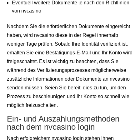
Eventuell weitere Dokumente je nach den Richtlinien
von nvcasino
Nachdem Sie die erforderlichen Dokumente eingereicht
haben, wird nvcasino diese in der Regel innerhalb
weniger Tage prüfen. Sobald Ihre Identität verifiziert ist,
erhalten Sie eine Bestätigungs-E-Mail und Ihr Konto wird
freigeschaltet. Es ist wichtig zu beachten, dass Sie
während des Verifizierungsprozesses möglicherweise
zusätzliche Informationen oder Dokumente an nvcasino
senden müssen. Seien Sie bereit, dies zu tun, um den
Prozess zu beschleunigen und Ihr Konto so schnell wie
möglich freizuschalten.
Ein- und Auszahlungsmethoden
nach dem nvcasino login
Nach erfolgreichem
nvcasino login
stehen Ihnen