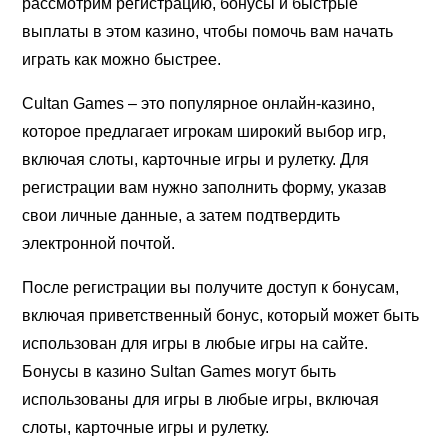
рассмотрим регистрацию, бонусы и быстрые
выплаты в этом казино, чтобы помочь вам начать
играть как можно быстрее.
Сultan Games – это популярное онлайн-казино,
которое предлагает игрокам широкий выбор игр,
включая слоты, карточные игры и рулетку. Для
регистрации вам нужно заполнить форму, указав
свои личные данные, а затем подтвердить
электронной почтой.
После регистрации вы получите доступ к бонусам,
включая приветственный бонус, который может быть
использован для игры в любые игры на сайте.
Бонусы в казино Sultan Games могут быть
использованы для игры в любые игры, включая
слоты, карточные игры и рулетку.