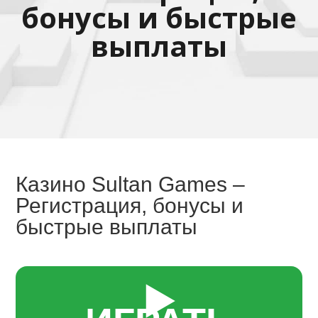
бонусы и быстрые
выплаты
Казино Sultan Games –
Регистрация, бонусы и
быстрые выплаты
▶️