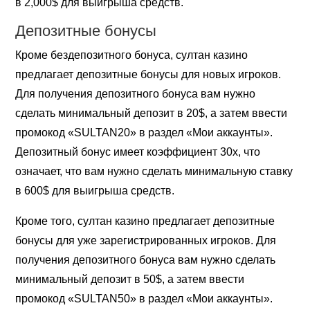
в 2,000$ для выигрыша средств.
Депозитные бонусы
Кроме бездепозитного бонуса, султан казино
предлагает депозитные бонусы для новых игроков.
Для получения депозитного бонуса вам нужно
сделать минимальный депозит в 20$, а затем ввести
промокод «SULTAN20» в раздел «Мои аккаунты».
Депозитный бонус имеет коэффициент 30х, что
означает, что вам нужно сделать минимальную ставку
в 600$ для выигрыша средств.
Кроме того, султан казино предлагает депозитные
бонусы для уже зарегистрированных игроков. Для
получения депозитного бонуса вам нужно сделать
минимальный депозит в 50$, а затем ввести
промокод «SULTAN50» в раздел «Мои аккаунты».