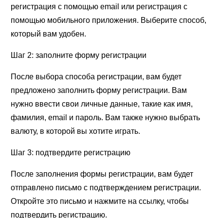
регистрация с помощью email или регистрация с
помощью мобильного приложения. Выберите способ,
который вам удобен.
Шаг 2: заполните форму регистрации
После выбора способа регистрации, вам будет
предложено заполнить форму регистрации. Вам
нужно ввести свои личные данные, такие как имя,
фамилия, email и пароль. Вам также нужно выбрать
валюту, в которой вы хотите играть.
Шаг 3: подтвердите регистрацию
После заполнения формы регистрации, вам будет
отправлено письмо с подтверждением регистрации.
Откройте это письмо и нажмите на ссылку, чтобы
подтвердить регистрацию.