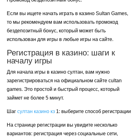
Если вы ищете начать играть в казино Sultan Games,
то мы рекомендуем вам использовать промокод
бездепозитный бонус, который может быть
использован для игры в любые игры на сайте.
Регистрация в казино: шаги к
началу игры
Для начала игры в казино султан, вам нужно
зарегистрироваться на официальном сайте сultan
games. Это простой и быстрый процесс, который
займет не более 5 минут.
Шаг
султан казино кз
1: выберите способ регистрации
На странице регистрации вы увидите несколько
вариантов: регистрация через социальные сети,