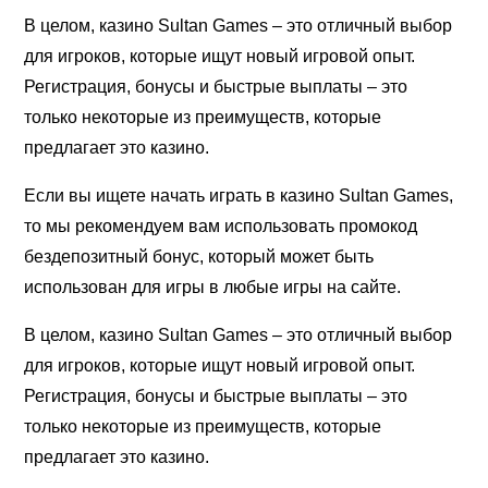
В целом, казино Sultan Games – это отличный выбор
для игроков, которые ищут новый игровой опыт.
Регистрация, бонусы и быстрые выплаты – это
только некоторые из преимуществ, которые
предлагает это казино.
Если вы ищете начать играть в казино Sultan Games,
то мы рекомендуем вам использовать промокод
бездепозитный бонус, который может быть
использован для игры в любые игры на сайте.
В целом, казино Sultan Games – это отличный выбор
для игроков, которые ищут новый игровой опыт.
Регистрация, бонусы и быстрые выплаты – это
только некоторые из преимуществ, которые
предлагает это казино.