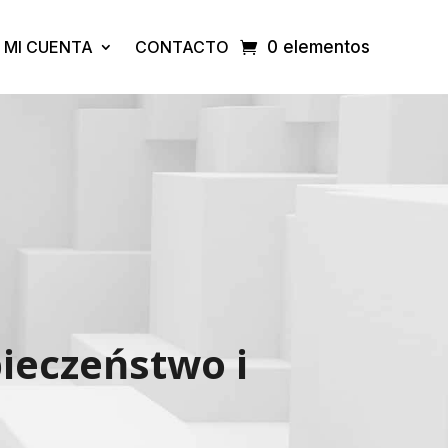
MI CUENTA
CONTACTO
0 elementos
ieczeństwo i