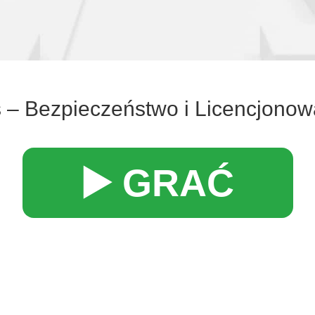
 – Bezpieczeństwo i Licencjonow
▶️ GRAĆ