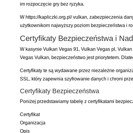
im rozpoczęcie gry bez ryzyka.
W https://kapliczki.org.pl/ vulkan, zabezpieczenia da
użytkownikom najwyższy poziom bezpieczeństwa i ro
Certyfikaty Bezpieczeństwa i Na
W kasynie Vulkan Vegas 91, Vulkan Vegas pl, Vulkan
Vegas Vulkan, bezpieczeństwo jest priorytetem. Dlate
Certyfikaty te są wydawane przez niezależne organiza
SSL, który zapewnia szyfrowanie danych i chroni pr
Certyfikaty Bezpieczeństwa
Poniżej przedstawiamy tabelę z certyfikatami bezpie
Certyfikat
Organizacja
Opis