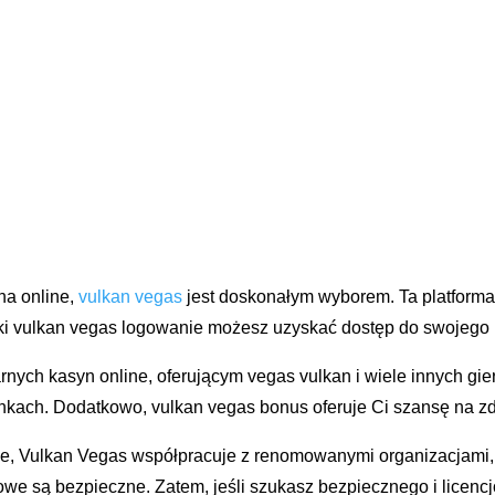
na online,
vulkan vegas
jest doskonałym wyborem. Ta platforma 
ięki vulkan vegas logowanie możesz uzyskać dostęp do swojego k
rnych kasyn online, oferującym vegas vulkan i wiele innych gie
kach. Dodatkowo, vulkan vegas bonus oferuje Ci szansę na z
e, Vulkan Vegas współpracuje z renomowanymi organizacjami, k
we są bezpieczne. Zatem, jeśli szukasz bezpiecznego i licenc