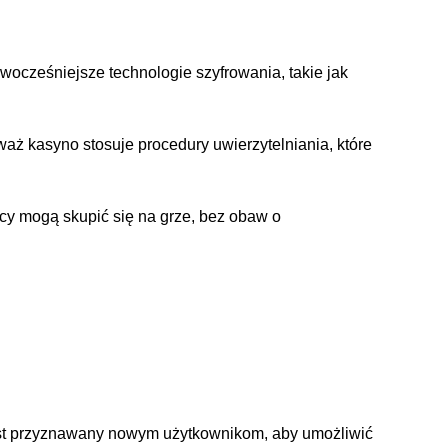
wocześniejsze technologie szyfrowania, takie jak
waż kasyno stosuje procedury uwierzytelniania, które
icy mogą skupić się na grze, bez obaw o
:
ry jest przyznawany nowym użytkownikom, aby umożliwić