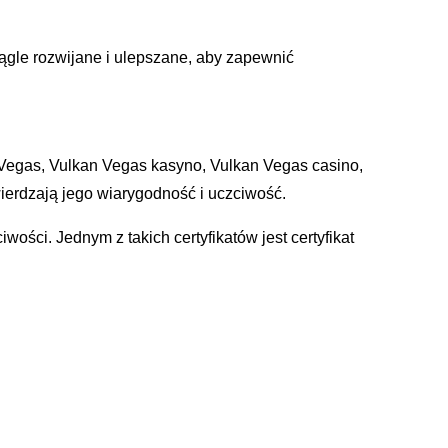
ciągle rozwijane i ulepszane, aby zapewnić
Vegas, Vulkan Vegas kasyno, Vulkan Vegas casino,
wierdzają jego wiarygodność i uczciwość.
ości. Jednym z takich certyfikatów jest certyfikat