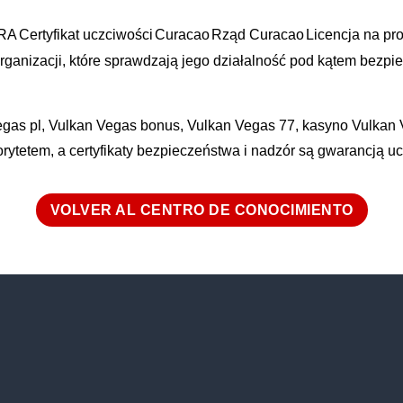
RA
Certyfikat uczciwości
Curacao
Rząd Curacao
Licencja na p
ganizacji, które sprawdzają jego działalność pod kątem bezpi
gas pl, Vulkan Vegas bonus, Vulkan Vegas 77, kasyno Vulkan
rytetem, a certyfikaty bezpieczeństwa i nadzór są gwarancją u
VOLVER AL CENTRO DE CONOCIMIENTO