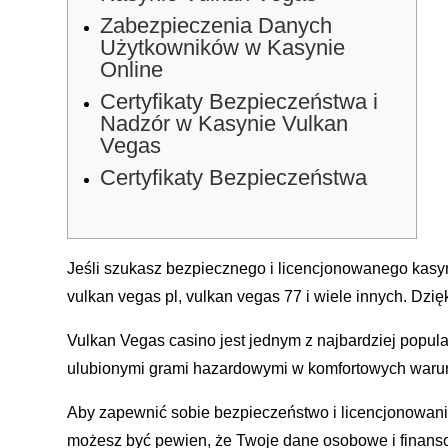
Zabezpieczenia Danych
Użytkowników w Kasynie
Online
Certyfikaty Bezpieczeństwa i
Nadzór w Kasynie Vulkan
Vegas
Certyfikaty Bezpieczeństwa
Jeśli szukasz bezpiecznego i licencjonowanego kasy
vulkan vegas pl, vulkan vegas 77 i wiele innych. Dz
Vulkan Vegas casino jest jednym z najbardziej popula
ulubionymi grami hazardowymi w komfortowych warun
Aby zapewnić sobie bezpieczeństwo i licencjonowani
możesz być pewien, że Twoje dane osobowe i finanso