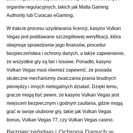
organów regulacyjnych, takich jak Malta Gaming
Authority lub Curacao eGaming.
W trakcie procesu uzyskiwania licencji, kasyno Vulkan
Vegas jest poddawane szczegółowej weryfikacji, która
obejmuje sprawdzenie jego finansów, procedur
bezpieczeństwa i ochrony danych, a także zapewnienie,
że wszystkie gry są fair i losowe. Ponadto, kasyno
Vulkan Vegas musi również zapewnić, że posiada
skuteczne mechanizmy zwalczania prania brudnych
pieniędzy i innych nielegalnych działań. Dzięki temu,
gracze mogą być pewni, że kasyno Vulkan Vegas jest
miejscem bezpiecznym i godnym zaufania, gdzie mogą
grać w swoje ulubione gry, takie jak Vulkan Vegas
bonus, Vulkan Vegas 77, czy Vulkan Vegas casino.
Bezpieczeństwo i Ochrona Danych w