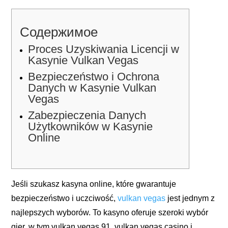
Содержимое
Proces Uzyskiwania Licencji w
Kasynie Vulkan Vegas
Bezpieczeństwo i Ochrona
Danych w Kasynie Vulkan
Vegas
Zabezpieczenia Danych
Użytkowników w Kasynie
Online
Jeśli szukasz kasyna online, które gwarantuje
bezpieczeństwo i uczciwość,
vulkan vegas
jest jednym z
najlepszych wyborów. To kasyno oferuje szeroki wybór
gier, w tym vulkan vegas 91, vulkan vegas casino i