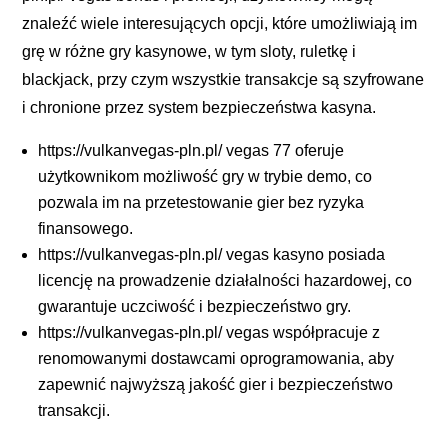
znaleźć wiele interesujących opcji, które umożliwiają im
grę w różne gry kasynowe, w tym sloty, ruletkę i
blackjack, przy czym wszystkie transakcje są szyfrowane
i chronione przez system bezpieczeństwa kasyna.
https://vulkanvegas-pln.pl/ vegas 77 oferuje
użytkownikom możliwość gry w trybie demo, co
pozwala im na przetestowanie gier bez ryzyka
finansowego.
https://vulkanvegas-pln.pl/ vegas kasyno posiada
licencję na prowadzenie działalności hazardowej, co
gwarantuje uczciwość i bezpieczeństwo gry.
https://vulkanvegas-pln.pl/ vegas współpracuje z
renomowanymi dostawcami oprogramowania, aby
zapewnić najwyższą jakość gier i bezpieczeństwo
transakcji.