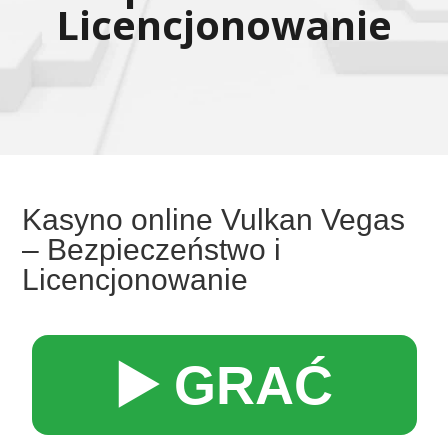
Licencjonowanie
Kasyno online Vulkan Vegas
– Bezpieczeństwo i
Licencjonowanie
▶️ GRAĆ