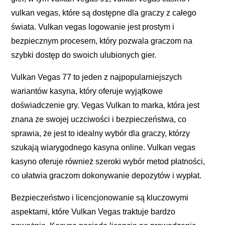
vulkan vegas, które są dostępne dla graczy z całego
świata. Vulkan vegas logowanie jest prostym i
bezpiecznym procesem, który pozwala graczom na
szybki dostęp do swoich ulubionych gier.
Vulkan Vegas 77 to jeden z najpopularniejszych
wariantów kasyna, który oferuje wyjątkowe
doświadczenie gry. Vegas Vulkan to marka, która jest
znana ze swojej uczciwości i bezpieczeństwa, co
sprawia, że jest to idealny wybór dla graczy, którzy
szukają wiarygodnego kasyna online. Vulkan vegas
kasyno oferuje również szeroki wybór metod płatności,
co ułatwia graczom dokonywanie depozytów i wypłat.
Bezpieczeństwo i licencjonowanie są kluczowymi
aspektami, które Vulkan Vegas traktuje bardzo