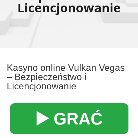
Licencjonowanie
Kasyno online Vulkan Vegas
– Bezpieczeństwo i
Licencjonowanie
▶️ GRAĆ