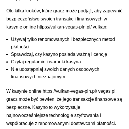
Oto kilka kroków, które gracz może podjąć, aby zapewnić
bezpieczeństwo swoich transakcji finansowych w
kasynie online https://vulkan-vegas-pln.pl/ vulkan:
Używaj tylko renomowanych i bezpiecznych metod
płatności
Sprawdzaj, czy kasyno posiada ważną licencję
Czytaj regulamin i warunki kasyna
Nie udostępniaj swoich danych osobowych i
finansowych nieznajomym
W kasynie online https://vulkan-vegas-pln.pl/ vegas pl,
gracz może być pewien, że jego transakcje finansowe są
bezpieczne. Kasyno to wykorzystuje
najnowocześniejsze technologie szyfrowania i
współpracuje z renomowanymi dostawcami płatności.