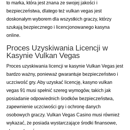
to marka, która jest znana ze swojej jakości i
bezpieczeństwa, dlatego też vulkan vegas jest
doskonałym wyborem dla wszystkich graczy, którzy
szukają bezpiecznego i licencjonowanego kasyna
online.
Proces Uzyskiwania Licencji w
Kasynie Vulkan Vegas
Proces uzyskiwania licencji w kasynie Vulkan Vegas jest
bardzo ważny, ponieważ gwarantuje bezpieczeństwo i
uczciwość gry. Aby uzyskać licencję, kasyno vulkan
vegas 91 musi spełnić szereg wymogów, takich jak
posiadanie odpowiednich środków bezpieczeństwa,
zapewnienie uczciwości gry i ochronę danych
osobowych graczy. Vulkan Vegas Casino musi również
wykazać, że posiada wystarczające środki finansowe,