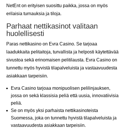
NetEnt on erityisen suosittu paikka, jossa on myös
erilaisia turnauksia ja tiloja.
Parhaat nettikasinot valitaan
huolellisesti
Paras nettikasino on Evra Casino. Se tarjoaa
laadukkaita pelitaitoja, turvallista ja helposti käytettävää
sivustoa sekä erinomaisen pelitilausta. Evra Casino on
tunnettu myös hyvistä tilapalveluista ja vastaavuudesta
asiakkaan tarpeisiin.
Evra Casino tarjoaa monipuolisen pelilinjauksen,
jossa on sekä klassisia peliä että uusia, innovatiivisia
peliä.
Se on myös yksi parhaista nettikasinoteista
Suomessa, joka on tunnettu hyvistä tilapalveluista ja
vastaavuudesta asiakkaan tarpeisiin.