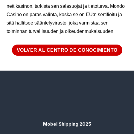
nettikasinon, tarkista sen salasuojat ja tietoturva. Mondo
Casino on paras valinta, koska se on EU:n sertifioitu ja
sitä hallitsee sääntelyvirasto, joka varmistaa sen
toiminnan turvallisuuden ja oikeudenmukaisuuden.
VOLVER AL CENTRO DE CONOCIMIENTO
Mobel Shipping 2025