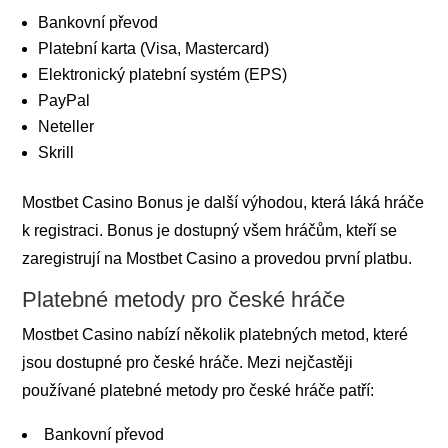
Bankovní převod
Platební karta (Visa, Mastercard)
Elektronický platební systém (EPS)
PayPal
Neteller
Skrill
Mostbet Casino Bonus je další výhodou, která láká hráče
k registraci. Bonus je dostupný všem hráčům, kteří se
zaregistrují na Mostbet Casino a provedou první platbu.
Platebné metody pro české hráče
Mostbet Casino nabízí několik platebných metod, které
jsou dostupné pro české hráče. Mezi nejčastěji
používané platebné metody pro české hráče patří:
Bankovní převod