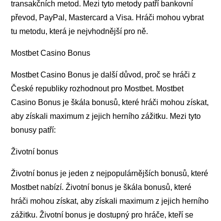
transakčních metod. Mezi tyto metody patří bankovní
převod, PayPal, Mastercard a Visa. Hráči mohou vybrat
tu metodu, která je nejvhodnější pro ně.
Mostbet Casino Bonus
Mostbet Casino Bonus je další důvod, proč se hráči z
České republiky rozhodnout pro Mostbet. Mostbet
Casino Bonus je škála bonusů, které hráči mohou získat,
aby získali maximum z jejich herního zážitku. Mezi tyto
bonusy patří:
Životní bonus
Životní bonus je jeden z nejpopulárnějších bonusů, které
Mostbet nabízí. Životní bonus je škála bonusů, které
hráči mohou získat, aby získali maximum z jejich herního
zážitku. Životní bonus je dostupný pro hráče, kteří se