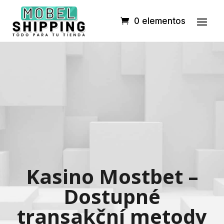
0 elementos
Kasino Mostbet –
Dostupné
transakční metody