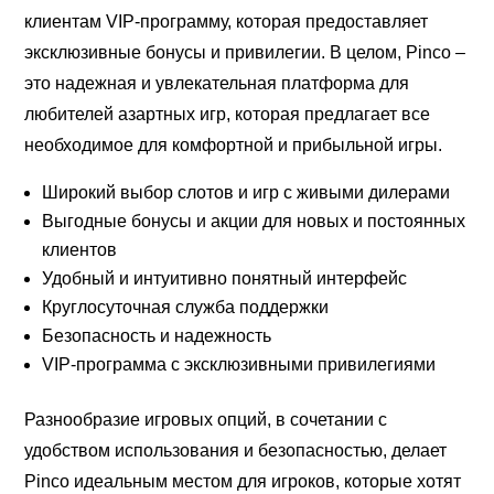
клиентам VIP-программу, которая предоставляет
эксклюзивные бонусы и привилегии. В целом, Pinco –
это надежная и увлекательная платформа для
любителей азартных игр, которая предлагает все
необходимое для комфортной и прибыльной игры.
Широкий выбор слотов и игр с живыми дилерами
Выгодные бонусы и акции для новых и постоянных
клиентов
Удобный и интуитивно понятный интерфейс
Круглосуточная служба поддержки
Безопасность и надежность
VIP-программа с эксклюзивными привилегиями
Разнообразие игровых опций, в сочетании с
удобством использования и безопасностью, делает
Pinco идеальным местом для игроков, которые хотят