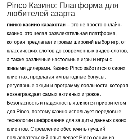
Pinco Казино: Платформа для
любителей азарта
пинко казино казахстан
– это не просто онлайн-
казино, это целая развлекательная платформа,
которая предлагает игрокам широкий выбор игр, от
классических слотов до современных видео-слотов,
а также различные настольные игры и игры с
живыми дилерами. Казино Pinco заботится о своих
клиентах, предлагая им выгодные бонусы,
регулярные акции и программу лояльности, которая
вознаграждает самых активных игроков.
Безопасность и надежность являются приоритетом
для Pinco, поэтому казино использует передовые
технологии шифрования для защиты данных своих
клиентов. Стремление обеспечить лучший
пользовательский опыт делает Pinco одним из