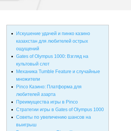
Искушение удачей и пинко казино
казахстан для любителей острых
ощущений
Gates of Olympus 1000: Взгляд на
культовый слот
Механика Tumble Feature и случайные
множители
Pinco Казино: Платформа для
любителей азарта
Преимущества игры в Pinco
Стратегии игры в Gates of Olympus 1000
Советы по увеличению шансов на
выигрыш