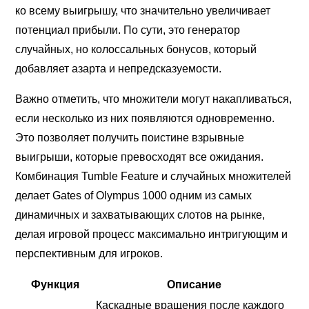
ко всему выигрышу, что значительно увеличивает
потенциал прибыли. По сути, это генератор
случайных, но колоссальных бонусов, который
добавляет азарта и непредсказуемости.
Важно отметить, что множители могут накапливаться,
если несколько из них появляются одновременно.
Это позволяет получить поистине взрывные
выигрыши, которые превосходят все ожидания.
Комбинация Tumble Feature и случайных множителей
делает Gates of Olympus 1000 одним из самых
динамичных и захватывающих слотов на рынке,
делая игровой процесс максимально интригующим и
перспективным для игроков.
Функция
Описание
Каскадные вращения после каждого