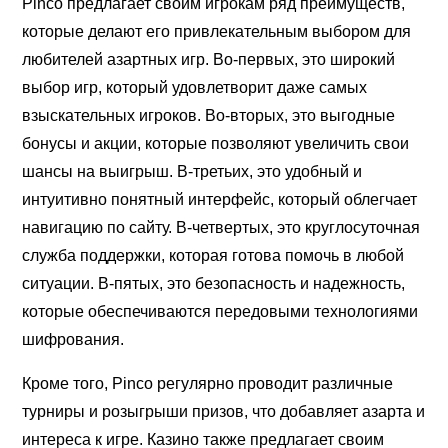
Pinco предлагает своим игрокам ряд преимуществ,
которые делают его привлекательным выбором для
любителей азартных игр. Во-первых, это широкий
выбор игр, который удовлетворит даже самых
взыскательных игроков. Во-вторых, это выгодные
бонусы и акции, которые позволяют увеличить свои
шансы на выигрыш. В-третьих, это удобный и
интуитивно понятный интерфейс, который облегчает
навигацию по сайту. В-четвертых, это круглосуточная
служба поддержки, которая готова помочь в любой
ситуации. В-пятых, это безопасность и надежность,
которые обеспечиваются передовыми технологиями
шифрования.
Кроме того, Pinco регулярно проводит различные
турниры и розыгрыши призов, что добавляет азарта и
интереса к игре. Казино также предлагает своим