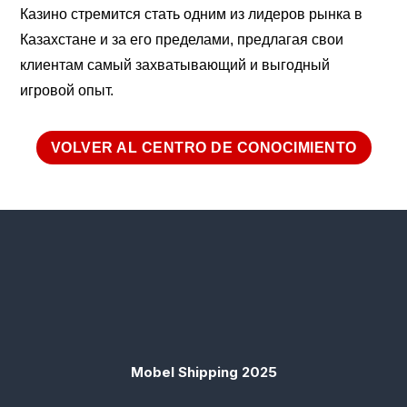
Казино стремится стать одним из лидеров рынка в
Казахстане и за его пределами, предлагая свои
клиентам самый захватывающий и выгодный
игровой опыт.
VOLVER AL CENTRO DE CONOCIMIENTO
Mobel Shipping 2025