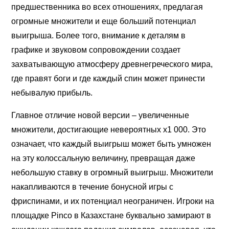
предшественника во всех отношениях, предлагая
огромные множители и еще больший потенциал
выигрыша. Более того, внимание к деталям в
графике и звуковом сопровождении создает
захватывающую атмосферу древнегреческого мира,
где правят боги и где каждый спин может принести
небывалую прибыль.
Главное отличие новой версии – увеличенные
множители, достигающие невероятных x1 000. Это
означает, что каждый выигрыш может быть умножен
на эту колоссальную величину, превращая даже
небольшую ставку в огромный выигрыш. Множители
накапливаются в течение бонусной игры с
фриспинами, и их потенциал неограничен. Игроки на
площадке Pinco в Казахстане буквально замирают в