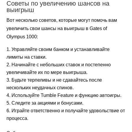
Советы по увеличению шансов на
выигрыш
Вот несколько советов, которые могут помочь вам
увеличить свои шансы на выигрыш в Gates of
Olympus 1000:
Управляйте своим банком и устанавливайте
лимиты на ставки.
Начинайте с небольших ставок и постепенно
увеличивайте их по мере выигрыша.
Будьте терпеливы и не сдавайтесь после
нескольких неудачных спинов.
Используйте Tumble Feature и функцию автоигры.
Следите за акциями и бонусами.
Играйте ответственно и получайте удовольствие от
процесса.