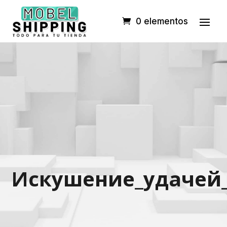
0 elementos
Искушение_удачей_