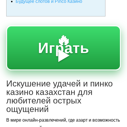
Будущее слотов и Pinco Казино
🔥
Играть
▶️
Искушение удачей и пинко
казино казахстан для
любителей острых
ощущений
В мире онлайн-развлечений, где азарт и возможность