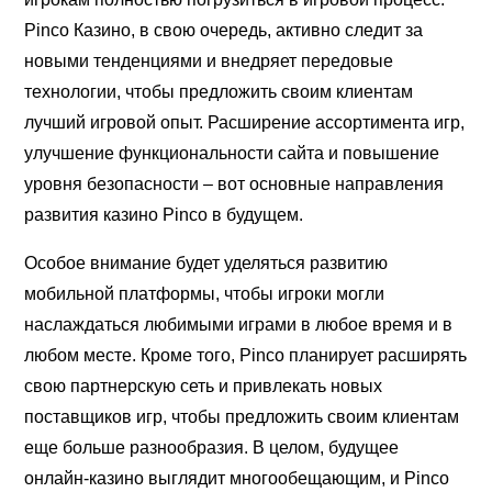
Pinco Казино, в свою очередь, активно следит за
новыми тенденциями и внедряет передовые
технологии, чтобы предложить своим клиентам
лучший игровой опыт. Расширение ассортимента игр,
улучшение функциональности сайта и повышение
уровня безопасности – вот основные направления
развития казино Pinco в будущем.
Особое внимание будет уделяться развитию
мобильной платформы, чтобы игроки могли
наслаждаться любимыми играми в любое время и в
любом месте. Кроме того, Pinco планирует расширять
свою партнерскую сеть и привлекать новых
поставщиков игр, чтобы предложить своим клиентам
еще больше разнообразия. В целом, будущее
онлайн-казино выглядит многообещающим, и Pinco