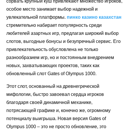
сорвать крупный куш привлекают множество игроков,
особое место занимает выбор надежной и
увлекательной платформы.
пинко казино казахстан
стремительно набирает популярность среди
любителей азартных игр, предлагая широкий выбор
слотов, выгодные бонусы и безупречный сервис. Его
привлекательность обусловлена не только
разнообразием игр, но и постоянным внедрением
новых, захватывающих проектов, таких как
обновленный слот Gates of Olympus 1000.
Этот слот, основанный на древнегреческой
мифологии, быстро завоевал сердца игроков
благодаря своей динамичной механике,
потрясающей графике и, конечно же, огромному
потенциалу выигрыша. Новая версия Gates of
Olympus 1000 – это не просто обновление, это