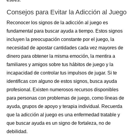
Consejos para Evitar la Adicción al Juego
Reconocer los signos de la adicción al juego es
fundamental para buscar ayuda a tiempo. Estos signos
incluyen la preocupación constante por el juego, la
necesidad de apostar cantidades cada vez mayores de
dinero para obtener la misma emoción, la mentira a
familiares y amigos sobre tus hábitos de juego y la
incapacidad de controlar tus impulsos de jugar. Si te
identificas con alguno de estos signos, busca ayuda
profesional. Existen numerosos recursos disponibles
para personas con problemas de juego, como líneas de
ayuda, grupos de apoyo y terapia individual. Recuerda
que la adicción al juego es una enfermedad tratable y
que buscar ayuda es un signo de fortaleza, no de
debilidad.