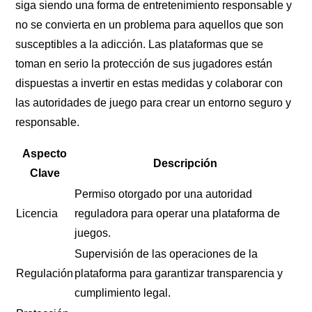
siga siendo una forma de entretenimiento responsable y
no se convierta en un problema para aquellos que son
susceptibles a la adicción. Las plataformas que se
toman en serio la protección de sus jugadores están
dispuestas a invertir en estas medidas y colaborar con
las autoridades de juego para crear un entorno seguro y
responsable.
Aspecto
Descripción
Clave
Permiso otorgado por una autoridad
Licencia
reguladora para operar una plataforma de
juegos.
Supervisión de las operaciones de la
Regulación
plataforma para garantizar transparencia y
cumplimiento legal.