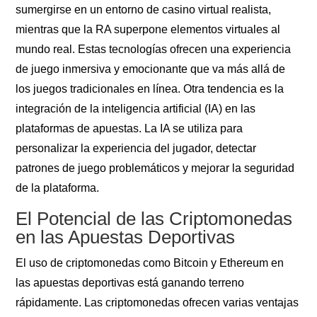
sumergirse en un entorno de casino virtual realista,
mientras que la RA superpone elementos virtuales al
mundo real. Estas tecnologías ofrecen una experiencia
de juego inmersiva y emocionante que va más allá de
los juegos tradicionales en línea. Otra tendencia es la
integración de la inteligencia artificial (IA) en las
plataformas de apuestas. La IA se utiliza para
personalizar la experiencia del jugador, detectar
patrones de juego problemáticos y mejorar la seguridad
de la plataforma.
El Potencial de las Criptomonedas
en las Apuestas Deportivas
El uso de criptomonedas como Bitcoin y Ethereum en
las apuestas deportivas está ganando terreno
rápidamente. Las criptomonedas ofrecen varias ventajas