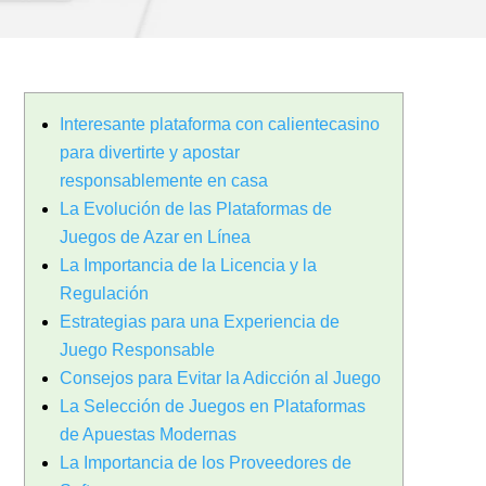
Interesante plataforma con calientecasino
para divertirte y apostar
responsablemente en casa
La Evolución de las Plataformas de
Juegos de Azar en Línea
La Importancia de la Licencia y la
Regulación
Estrategias para una Experiencia de
Juego Responsable
Consejos para Evitar la Adicción al Juego
La Selección de Juegos en Plataformas
de Apuestas Modernas
La Importancia de los Proveedores de