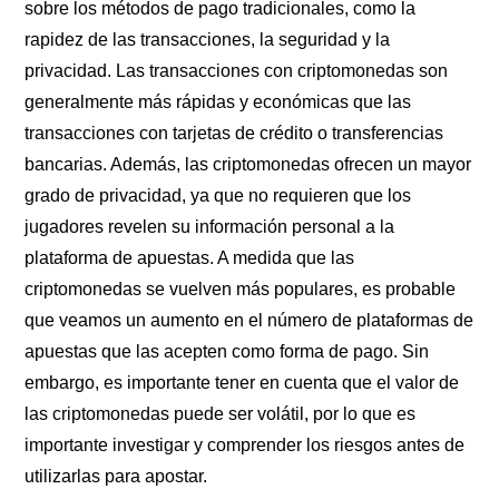
sobre los métodos de pago tradicionales, como la
rapidez de las transacciones, la seguridad y la
privacidad. Las transacciones con criptomonedas son
generalmente más rápidas y económicas que las
transacciones con tarjetas de crédito o transferencias
bancarias. Además, las criptomonedas ofrecen un mayor
grado de privacidad, ya que no requieren que los
jugadores revelen su información personal a la
plataforma de apuestas. A medida que las
criptomonedas se vuelven más populares, es probable
que veamos un aumento en el número de plataformas de
apuestas que las acepten como forma de pago. Sin
embargo, es importante tener en cuenta que el valor de
las criptomonedas puede ser volátil, por lo que es
importante investigar y comprender los riesgos antes de
utilizarlas para apostar.