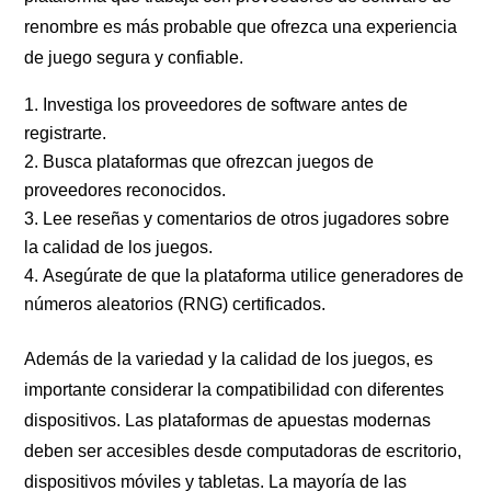
renombre es más probable que ofrezca una experiencia
de juego segura y confiable.
Investiga los proveedores de software antes de
registrarte.
Busca plataformas que ofrezcan juegos de
proveedores reconocidos.
Lee reseñas y comentarios de otros jugadores sobre
la calidad de los juegos.
Asegúrate de que la plataforma utilice generadores de
números aleatorios (RNG) certificados.
Además de la variedad y la calidad de los juegos, es
importante considerar la compatibilidad con diferentes
dispositivos. Las plataformas de apuestas modernas
deben ser accesibles desde computadoras de escritorio,
dispositivos móviles y tabletas. La mayoría de las