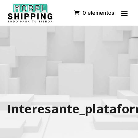
0 elementos
Interesante_platafo