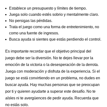
Establece un presupuesto y límites de tiempo.
Juega solo cuando estés sobrio y mentalmente claro.
No persigas las pérdidas.
Trata el juego como una forma de entretenimiento, no
como una fuente de ingresos.
Busca ayuda si sientes que estás perdiendo el control.
Es importante recordar que el objetivo principal del
juego debe ser la diversión. No te dejes llevar por la
emoción de la victoria o la desesperación de la derrota.
Juega con moderación y disfruta de la experiencia. Si el
juego se está convirtiendo en un problema, no dudes en
buscar ayuda. Hay muchas personas que se preocupan
por ti y quieren ayudarte a superar este desafío. No te
aísles ni te avergüences de pedir ayuda. Recuerda que
no estás solo.