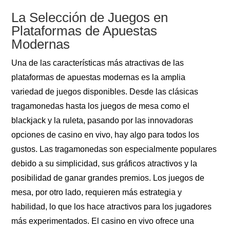
La Selección de Juegos en
Plataformas de Apuestas
Modernas
Una de las características más atractivas de las
plataformas de apuestas modernas es la amplia
variedad de juegos disponibles. Desde las clásicas
tragamonedas hasta los juegos de mesa como el
blackjack y la ruleta, pasando por las innovadoras
opciones de casino en vivo, hay algo para todos los
gustos. Las tragamonedas son especialmente populares
debido a su simplicidad, sus gráficos atractivos y la
posibilidad de ganar grandes premios. Los juegos de
mesa, por otro lado, requieren más estrategia y
habilidad, lo que los hace atractivos para los jugadores
más experimentados. El casino en vivo ofrece una