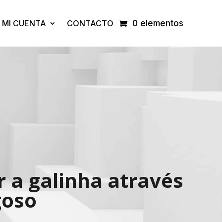
MI CUENTA
CONTACTO
0 elementos
r a galinha através
goso