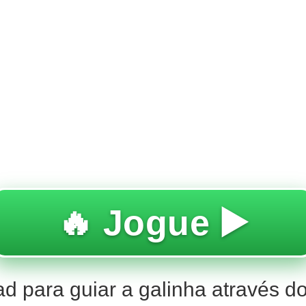
🔥 Jogue ▶️
d para guiar a galinha através do