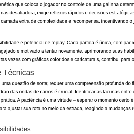
frenética que coloca o jogador no controle de uma galinha dete
mas desafiadora, exige reflexos rápidos e decisões estratégica
 camada extra de complexidade e recompensa, incentivando o j
sibilidade e potencial de replay. Cada partida é única, com pad
ngajado e motivado a tentar novamente, aprimorando suas habil
tas vezes com gráficos coloridos e caricaturais, contribui para 
e Técnicas
uma questão de sorte; requer uma compreensão profunda do flu
o das ondas de carros é crucial. Identificar as lacunas entre o
prática. A paciência é uma virtude – esperar o momento certo 
para ajustar sua rota no meio da estrada, reagindo a mudanças
ibilidades