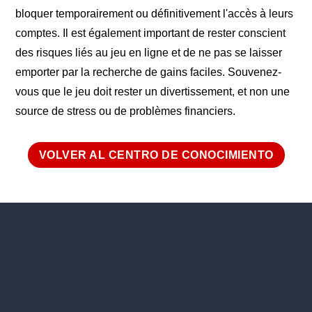
bloquer temporairement ou définitivement l'accès à leurs
comptes. Il est également important de rester conscient
des risques liés au jeu en ligne et de ne pas se laisser
emporter par la recherche de gains faciles. Souvenez-
vous que le jeu doit rester un divertissement, et non une
source de stress ou de problèmes financiers.
VOLVER AL CENTRO DE CONOCIMIENTO