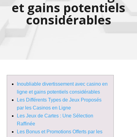
et gains potentiels
considérables
Inoubliable divertissement avec casino en
ligne et gains potentiels considérables
Les Différents Types de Jeux Proposés
par les Casinos en Ligne
Les Jeux de Cartes : Une Sélection
Raffinée
Les Bonus et Promotions Offerts par les