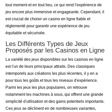
tout moment et en tout lieu, ce qui rend l'expérience de
jeu encore plus immersive et engageante. Cependant, il
est crucial de choisir un casino en ligne fiable et
réglementé pour garantir une expérience de jeu
équitable et sécurisée.
Les Différents Types de Jeux
Proposés par les Casinos en Ligne
La variété des jeux disponibles sur les casinos en ligne
est l'un de leurs principaux attraits. Des classiques
intemporels aux créations les plus récentes, il y en a
pour tous les goûts et tous les niveaux d'expérience.
Parmi les jeux les plus populaires, on retrouve
notamment les machines à sous, qui offrent une grande
simplicité d'utilisation et des gains potentiels importants.
Ces jeux se déclinent en de nombreuses variantes,