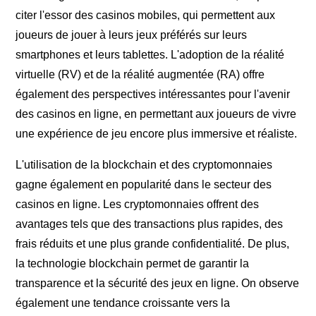
citer l'essor des casinos mobiles, qui permettent aux
joueurs de jouer à leurs jeux préférés sur leurs
smartphones et leurs tablettes. L'adoption de la réalité
virtuelle (RV) et de la réalité augmentée (RA) offre
également des perspectives intéressantes pour l'avenir
des casinos en ligne, en permettant aux joueurs de vivre
une expérience de jeu encore plus immersive et réaliste.
L'utilisation de la blockchain et des cryptomonnaies
gagne également en popularité dans le secteur des
casinos en ligne. Les cryptomonnaies offrent des
avantages tels que des transactions plus rapides, des
frais réduits et une plus grande confidentialité. De plus,
la technologie blockchain permet de garantir la
transparence et la sécurité des jeux en ligne. On observe
également une tendance croissante vers la