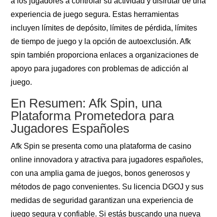
a los jugadores a controlar su actividad y disfrutar de una
experiencia de juego segura. Estas herramientas
incluyen límites de depósito, límites de pérdida, límites
de tiempo de juego y la opción de autoexclusión. Afk
spin también proporciona enlaces a organizaciones de
apoyo para jugadores con problemas de adicción al
juego.
En Resumen: Afk Spin, una
Plataforma Prometedora para
Jugadores Españoles
Afk Spin se presenta como una plataforma de casino
online innovadora y atractiva para jugadores españoles,
con una amplia gama de juegos, bonos generosos y
métodos de pago convenientes. Su licencia DGOJ y sus
medidas de seguridad garantizan una experiencia de
juego segura y confiable. Si estás buscando una nueva