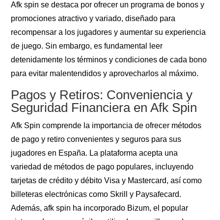
Afk spin se destaca por ofrecer un programa de bonos y
promociones atractivo y variado, diseñado para
recompensar a los jugadores y aumentar su experiencia
de juego. Sin embargo, es fundamental leer
detenidamente los términos y condiciones de cada bono
para evitar malentendidos y aprovecharlos al máximo.
Pagos y Retiros: Conveniencia y
Seguridad Financiera en Afk Spin
Afk Spin comprende la importancia de ofrecer métodos
de pago y retiro convenientes y seguros para sus
jugadores en España. La plataforma acepta una
variedad de métodos de pago populares, incluyendo
tarjetas de crédito y débito Visa y Mastercard, así como
billeteras electrónicas como Skrill y Paysafecard.
Además, afk spin ha incorporado Bizum, el popular