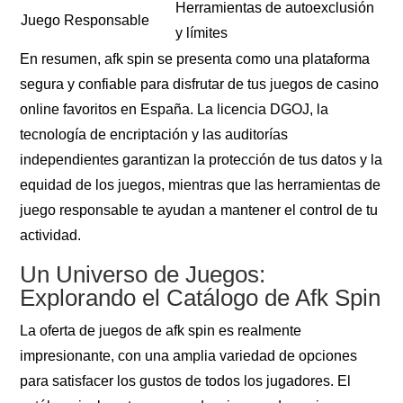
Herramientas de autoexclusión
Juego Responsable
y límites
En resumen, afk spin se presenta como una plataforma
segura y confiable para disfrutar de tus juegos de casino
online favoritos en España. La licencia DGOJ, la
tecnología de encriptación y las auditorías
independientes garantizan la protección de tus datos y la
equidad de los juegos, mientras que las herramientas de
juego responsable te ayudan a mantener el control de tu
actividad.
Un Universo de Juegos:
Explorando el Catálogo de Afk Spin
La oferta de juegos de afk spin es realmente
impresionante, con una amplia variedad de opciones
para satisfacer los gustos de todos los jugadores. El