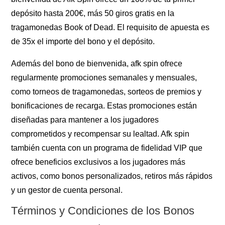
depósito hasta 200€, más 50 giros gratis en la
tragamonedas Book of Dead. El requisito de apuesta es
de 35x el importe del bono y el depósito.
Además del bono de bienvenida, afk spin ofrece
regularmente promociones semanales y mensuales,
como torneos de tragamonedas, sorteos de premios y
bonificaciones de recarga. Estas promociones están
diseñadas para mantener a los jugadores
comprometidos y recompensar su lealtad. Afk spin
también cuenta con un programa de fidelidad VIP que
ofrece beneficios exclusivos a los jugadores más
activos, como bonos personalizados, retiros más rápidos
y un gestor de cuenta personal.
Términos y Condiciones de los Bonos