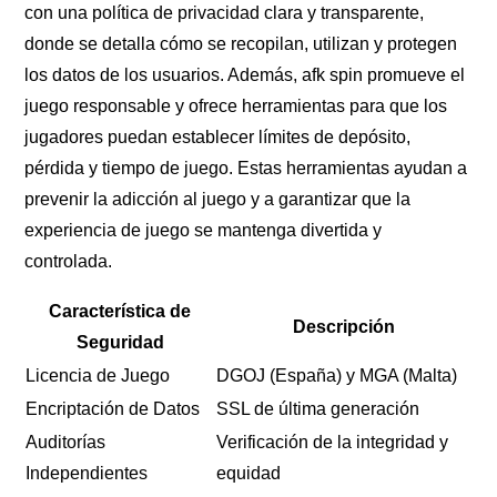
con una política de privacidad clara y transparente,
donde se detalla cómo se recopilan, utilizan y protegen
los datos de los usuarios. Además, afk spin promueve el
juego responsable y ofrece herramientas para que los
jugadores puedan establecer límites de depósito,
pérdida y tiempo de juego. Estas herramientas ayudan a
prevenir la adicción al juego y a garantizar que la
experiencia de juego se mantenga divertida y
controlada.
Característica de
Descripción
Seguridad
Licencia de Juego
DGOJ (España) y MGA (Malta)
Encriptación de Datos
SSL de última generación
Auditorías
Verificación de la integridad y
Independientes
equidad