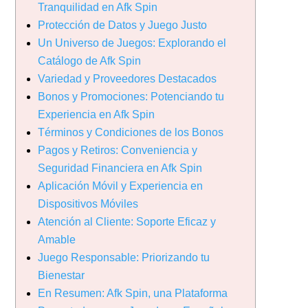
Tranquilidad en Afk Spin
Protección de Datos y Juego Justo
Un Universo de Juegos: Explorando el
Catálogo de Afk Spin
Variedad y Proveedores Destacados
Bonos y Promociones: Potenciando tu
Experiencia en Afk Spin
Términos y Condiciones de los Bonos
Pagos y Retiros: Conveniencia y
Seguridad Financiera en Afk Spin
Aplicación Móvil y Experiencia en
Dispositivos Móviles
Atención al Cliente: Soporte Eficaz y
Amable
Juego Responsable: Priorizando tu
Bienestar
En Resumen: Afk Spin, una Plataforma