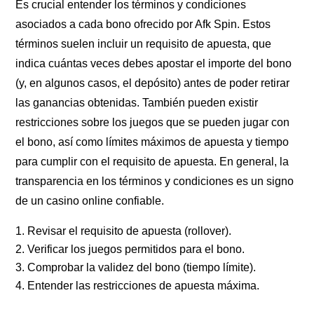
Es crucial entender los términos y condiciones
asociados a cada bono ofrecido por Afk Spin. Estos
términos suelen incluir un requisito de apuesta, que
indica cuántas veces debes apostar el importe del bono
(y, en algunos casos, el depósito) antes de poder retirar
las ganancias obtenidas. También pueden existir
restricciones sobre los juegos que se pueden jugar con
el bono, así como límites máximos de apuesta y tiempo
para cumplir con el requisito de apuesta. En general, la
transparencia en los términos y condiciones es un signo
de un casino online confiable.
Revisar el requisito de apuesta (rollover).
Verificar los juegos permitidos para el bono.
Comprobar la validez del bono (tiempo límite).
Entender las restricciones de apuesta máxima.