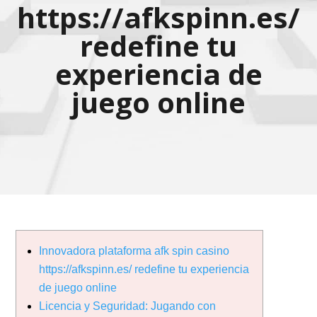
https://afkspinn.es/
redefine tu
experiencia de
juego online
Innovadora plataforma afk spin casino
https://afkspinn.es/ redefine tu experiencia
de juego online
Licencia y Seguridad: Jugando con