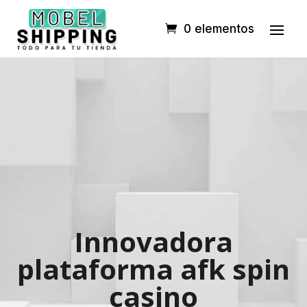
0 elementos
Innovadora
plataforma afk spin
casino