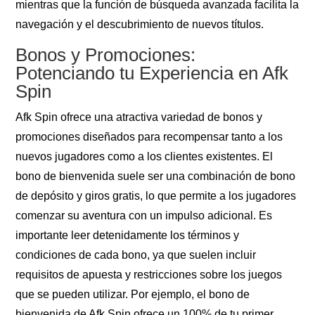
mientras que la función de búsqueda avanzada facilita la
navegación y el descubrimiento de nuevos títulos.
Bonos y Promociones:
Potenciando tu Experiencia en Afk
Spin
Afk Spin ofrece una atractiva variedad de bonos y
promociones diseñados para recompensar tanto a los
nuevos jugadores como a los clientes existentes. El
bono de bienvenida suele ser una combinación de bono
de depósito y giros gratis, lo que permite a los jugadores
comenzar su aventura con un impulso adicional. Es
importante leer detenidamente los términos y
condiciones de cada bono, ya que suelen incluir
requisitos de apuesta y restricciones sobre los juegos
que se pueden utilizar. Por ejemplo, el bono de
bienvenida de Afk Spin ofrece un 100% de tu primer