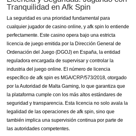
Tranquilidad en Afk Spin
La seguridad es una prioridad fundamental para
cualquier jugador de casino online, y afk spin lo entiende
perfectamente. Este casino opera bajo una estricta
licencia de juego emitida por la Dirección General de
Ordenación del Juego (DGOJ) en España, la entidad
reguladora encargada de supervisar y controlar la
industria del juego online. El número de licencia
específico de afk spin es MGA/CRP/573/2018, otorgado
por la Autoridad de Malta Gaming, lo que garantiza que
la plataforma cumple con los más altos estándares de
seguridad y transparencia. Esta licencia no solo avala la
legalidad de las operaciones de afk spin, sino que
también implica una supervisión continua por parte de
las autoridades competentes.