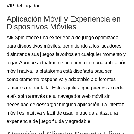
VIP del jugador.
Aplicación Móvil y Experiencia en
Dispositivos Móviles
Afk Spin ofrece una experiencia de juego optimizada
para dispositivos móviles, permitiendo a los jugadores
disfrutar de sus juegos favoritos en cualquier momento y
lugar. Aunque actualmente no cuenta con una aplicación
móvil nativa, la plataforma está diseñada para ser
completamente responsiva y adaptable a diferentes
tamaños de pantalla. Esto significa que puedes acceder
a afk spin a través de tu navegador web móvil sin
necesidad de descargar ninguna aplicación. La interfaz
móvil es intuitiva y fácil de usar, lo que garantiza una
experiencia de juego fluida y agradable.