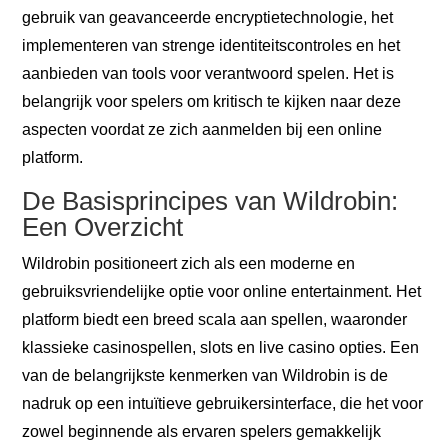
gebruik van geavanceerde encryptietechnologie, het
implementeren van strenge identiteitscontroles en het
aanbieden van tools voor verantwoord spelen. Het is
belangrijk voor spelers om kritisch te kijken naar deze
aspecten voordat ze zich aanmelden bij een online
platform.
De Basisprincipes van Wildrobin:
Een Overzicht
Wildrobin positioneert zich als een moderne en
gebruiksvriendelijke optie voor online entertainment. Het
platform biedt een breed scala aan spellen, waaronder
klassieke casinospellen, slots en live casino opties. Een
van de belangrijkste kenmerken van Wildrobin is de
nadruk op een intuïtieve gebruikersinterface, die het voor
zowel beginnende als ervaren spelers gemakkelijk