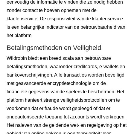
eenvoudig de informatie te vinden die ze nodig hebben
zonder contact te hoeven opnemen met de
klantenservice. De responsiviteit van de klantenservice
is een belangrijke indicator van de betrouwbaarheid van
het platform.
Betalingsmethoden en Veiligheid
Wildrobin biedt een breed scala aan betrouwbare
betalingsmethoden, waaronder creditcards, e-wallets en
bankoverschrijvingen. Alle transacties worden beveiligd
met geavanceerde encryptietechnologie om de
financiële gegevens van de spelers te beschermen. Het
platform hanteert strenge veiligheidsprotocollen om te
voorkomen dat er fraude wordt gepleegd of dat er
ongeautoriseerde toegang tot accounts wordt verkregen.
Het naleven van de geldende wet- en regelgeving op het
gebied van online gokken is een topprioriteit voor