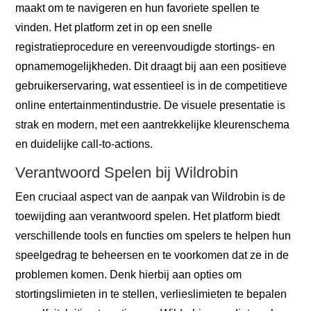
maakt om te navigeren en hun favoriete spellen te
vinden. Het platform zet in op een snelle
registratieprocedure en vereenvoudigde stortings- en
opnamemogelijkheden. Dit draagt bij aan een positieve
gebruikerservaring, wat essentieel is in de competitieve
online entertainmentindustrie. De visuele presentatie is
strak en modern, met een aantrekkelijke kleurenschema
en duidelijke call-to-actions.
Verantwoord Spelen bij Wildrobin
Een cruciaal aspect van de aanpak van Wildrobin is de
toewijding aan verantwoord spelen. Het platform biedt
verschillende tools en functies om spelers te helpen hun
speelgedrag te beheersen en te voorkomen dat ze in de
problemen komen. Denk hierbij aan opties om
stortingslimieten in te stellen, verlieslimieten te bepalen