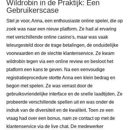
Wildrobin in de Praktijk: Een
Gebruikerscase
Stel je voor, Anna, een enthousiaste online speler, die op
zoek was naar een nieuw platform. Ze had al ervaring
met verschillende online casino's, maar was vaak
teleurgesteld door de trage betalingen, de onduidelijke
voorwaarden en de slechte klantenservice. Ze kwam
wildrobin tegen via een online review en besloot het
platform een kans te geven. Na een eenvoudige
registratieprocedure stortte Anna een klein bedrag en
begon met spelen. Ze was verrast door de
gebruiksvriendelijke interface en de snelle laadtijden. Ze
probeerde verschillende spellen uit en was onder de
indruk van de diversiteit en de kwaliteit. Toen ze een
vraag had over een bonus, nam ze contact op met de
klantenservice via de live chat. De medewerker