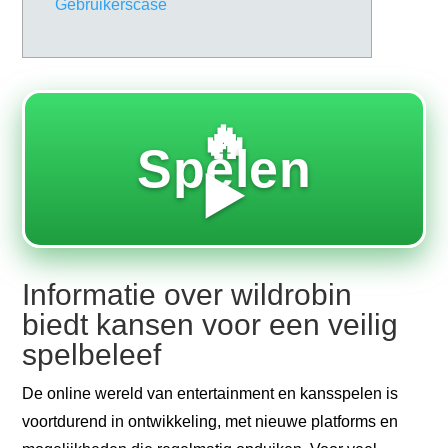
Gebruikerscase
🔥
Spelen
▶️
Informatie over wildrobin
biedt kansen voor een veilig
spelbeleef
De online wereld van entertainment en kansspelen is
voortdurend in ontwikkeling, met nieuwe platforms en