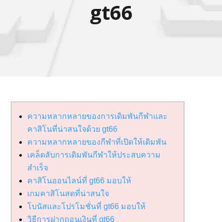
gt66
ความหลากหลายของการเดิมพันกีฬาและ
คาสิโนที่น่าสนใจด้วย gt66
ความหลากหลายของกีฬาที่เปิดให้เดิมพัน
เคล็ดลับการเดิมพันกีฬาให้ประสบความ
สำเร็จ
คาสิโนออนไลน์ที่ gt66 มอบให้
เกมคาสิโนสดที่น่าสนใจ
โบนัสและโปรโมชั่นที่ gt66 มอบให้
วิธีการฝากถอนเงินที่ gt66