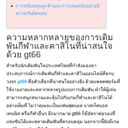
การสนับสนุนลูกค้าและการเล่นพนันอย่างมี
ความรับผิดชอบ
ความหลากหลายของการเดิม
พันกีฬาและคาสิโนที่น่าสนใจ
ด้วย gt66
สำหรับนักเดิมพันในประเทศไทยที่กำลังมองหา
ประสบการณ์การเดิมพันกีฬาและคาสิโนออนไลน์ที่ครบ
วงจร
gt66
คือตัวเลือกที่น่าสนใจอย่างยิ่ง ด้วยแพลตฟอร์มที่
ใช้งานง่ายและหลากหลายรูปแบบการเดิมพัน ทำให้ผู้เล่น
สามารถสนุกสนานและลุ้นไปกับเกมกีฬาและคาสิโนได้
อย่างเต็มที่ ไม่ว่าคุณจะเป็นแฟนฟุตบอล บาสเก็ตบอล
เทนนิส หรือกีฬาอื่นๆ อีกมากมาย gt66 ก็มีอัตราต่อรองที่
แข่งขันได้และตลาดเดิมพันที่ครอบคลุม นอกจากนี้ยังมีเกม