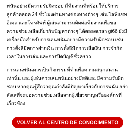
พนันอย่างมีความรับผิดชอบ มีทีมงานที่พร้อมให้บริการ
ลูกค้าตลอด 24 ชั่วโมงผ่านทางช่องทางต่างๆ เช่น ไลฟ์แชท
อีเมล และโทรศัพท์ ผู้เล่นสามารถติดต่อทีมงานเพื่อขอ
ความช่วยเหลือเกี่ยวกับปัญหาต่างๆ ได้ตลอดเวลา gt66 ยังมี
เครื่องมือสำหรับการเล่นพนันอย่างมีความรับผิดชอบ เช่น
การตั้งลิมิตการฝากเงิน การตั้งลิมิตการเสียเงิน การจำกัด
เวลาในการเล่น และการปิดบัญชีชั่วคราว
การเล่นพนันควรเป็นกิจกรรมที่ทำเพื่อความสนุกสนาน
เท่านั้น และผู้เล่นควรเล่นพนันอย่างมีสติและมีความรับผิด
ชอบ หากคุณรู้สึกว่าคุณกำลังมีปัญหาเกี่ยวกับการพนัน อย่า
ลังเลที่จะขอความช่วยเหลือจากผู้เชี่ยวชาญหรือองค์กรที่
เกี่ยวข้อง
VOLVER AL CENTRO DE CONOCIMIENTO