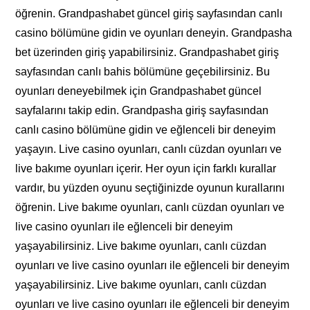
öğrenin. Grandpashabet güncel giriş sayfasından canlı
casino bölümüne gidin ve oyunları deneyin. Grandpasha
bet üzerinden giriş yapabilirsiniz. Grandpashabet giriş
sayfasından canlı bahis bölümüne geçebilirsiniz. Bu
oyunları deneyebilmek için Grandpashabet güncel
sayfalarını takip edin. Grandpasha giriş sayfasından
canlı casino bölümüne gidin ve eğlenceli bir deneyim
yaşayın. Live casino oyunları, canlı cüzdan oyunları ve
live bakıme oyunları içerir. Her oyun için farklı kurallar
vardır, bu yüzden oyunu seçtiğinizde oyunun kurallarını
öğrenin. Live bakıme oyunları, canlı cüzdan oyunları ve
live casino oyunları ile eğlenceli bir deneyim
yaşayabilirsiniz. Live bakıme oyunları, canlı cüzdan
oyunları ve live casino oyunları ile eğlenceli bir deneyim
yaşayabilirsiniz. Live bakıme oyunları, canlı cüzdan
oyunları ve live casino oyunları ile eğlenceli bir deneyim