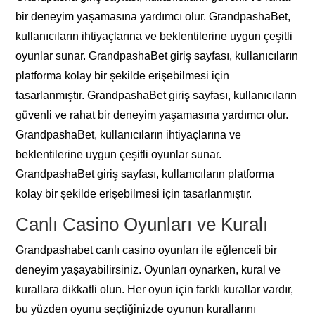
bir deneyim yaşamasına yardımcı olur. GrandpashaBet,
kullanıcıların ihtiyaçlarına ve beklentilerine uygun çeşitli
oyunlar sunar. GrandpashaBet giriş sayfası, kullanıcıların
platforma kolay bir şekilde erişebilmesi için
tasarlanmıştır. GrandpashaBet giriş sayfası, kullanıcıların
güvenli ve rahat bir deneyim yaşamasına yardımcı olur.
GrandpashaBet, kullanıcıların ihtiyaçlarına ve
beklentilerine uygun çeşitli oyunlar sunar.
GrandpashaBet giriş sayfası, kullanıcıların platforma
kolay bir şekilde erişebilmesi için tasarlanmıştır.
Canlı Casino Oyunları ve Kuralı
Grandpashabet canlı casino oyunları ile eğlenceli bir
deneyim yaşayabilirsiniz. Oyunları oynarken, kural ve
kurallara dikkatli olun. Her oyun için farklı kurallar vardır,
bu yüzden oyunu seçtiğinizde oyunun kurallarını