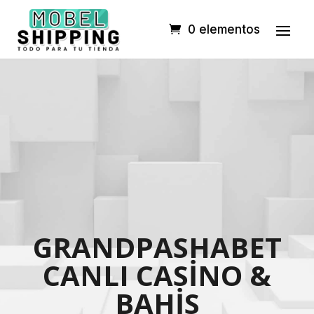
0 elementos
GRANDPASHABET
CANLI CASİNO &
BAHİS