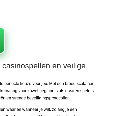
 casinospellen en veilige
de perfecte keuze voor jou. Met een breed scala aan
okervaring voor zowel beginners als ervaren spelers.
eën en strenge beveiligingsprotocollen.
elen waar en wanneer je wilt, zolang je een