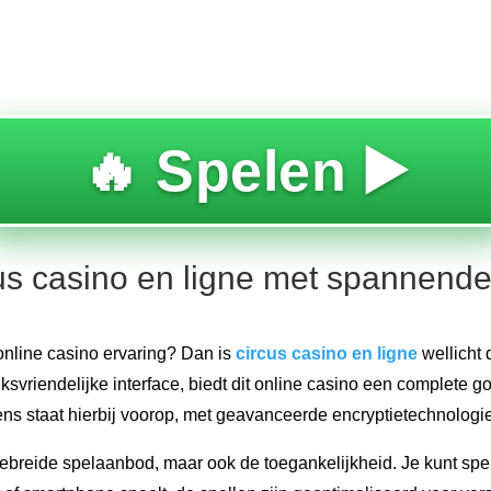
🔥 Spelen ▶️
cus casino en ligne met spannende
nline casino ervaring? Dan is
circus casino en ligne
wellicht 
svriendelijke interface, biedt dit online casino een complete g
ens staat hierbij voorop, met geavanceerde encryptietechnologi
itgebreide spelaanbod, maar ook de toegankelijkheid. Je kunt sp