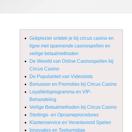
Gokplezier ontdek je bij circus casino en
ligne met spannende casinospellen en
veilige betaalmethoden
De Wereld van Online Casinospellen bij
Circus Casino
De Populariteit van Videoslots
Bonussen en Promoties bij Circus Casino
Loyaliteitsprogramma en VIP-
Behandeling
Veilige Betaalmethoden bij Circus Casino
Stortings- en Opnameprocedures
Klantenservice en Verantwoord Spelen
Innovaties en Toekomstige