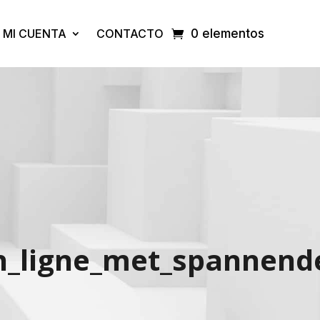
MI CUENTA
CONTACTO
0 elementos
en_ligne_met_spannend