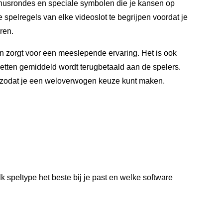
bonusrondes en speciale symbolen die je kansen op
 spelregels van elke videoslot te begrijpen voordat je
ren.
en zorgt voor een meeslepende ervaring. Het is ook
zetten gemiddeld wordt terugbetaald aan de spelers.
s, zodat je een weloverwogen keuze kunt maken.
k speltype het beste bij je past en welke software