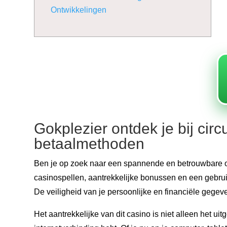
Ontwikkelingen
Gokplezier ontdek je bij cir
betaalmethoden
Ben je op zoek naar een spannende en betrouwbare o
casinospellen, aantrekkelijke bonussen en een gebruik
De veiligheid van je persoonlijke en financiële gegev
Het aantrekkelijke van dit casino is niet alleen het u