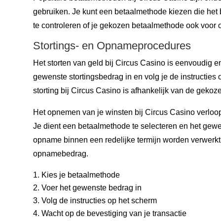
gebruiken. Je kunt een betaalmethode kiezen die het b
te controleren of je gekozen betaalmethode ook voor o
Stortings- en Opnameprocedures
Het storten van geld bij Circus Casino is eenvoudig e
gewenste stortingsbedrag in en volg je de instructies 
storting bij Circus Casino is afhankelijk van de geko
Het opnemen van je winsten bij Circus Casino verloo
Je dient een betaalmethode te selecteren en het gewe
opname binnen een redelijke termijn worden verwerkt
opnamebedrag.
Kies je betaalmethode
Voer het gewenste bedrag in
Volg de instructies op het scherm
Wacht op de bevestiging van je transactie