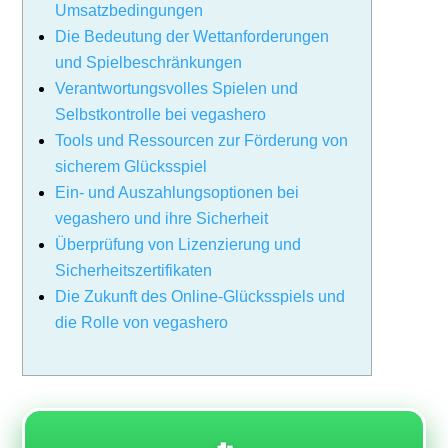
Umsatzbedingungen
Die Bedeutung der Wettanforderungen
und Spielbeschränkungen
Verantwortungsvolles Spielen und
Selbstkontrolle bei vegashero
Tools und Ressourcen zur Förderung von
sicherem Glücksspiel
Ein- und Auszahlungsoptionen bei
vegashero und ihre Sicherheit
Überprüfung von Lizenzierung und
Sicherheitszertifikaten
Die Zukunft des Online-Glücksspiels und
die Rolle von vegashero