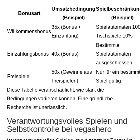
Umsatzbedingung
Spielbeschränku
Bonusart
(Beispiel)
(Beispiel)
35x (Bonus +
Spielautomaten 10
Willkommensbonus
Einzahlung)
Tischspiele 10%
Bestimmte
Einzahlungsbonus
40x (Bonus)
Spielautomaten
ausgeschlossen
50x (Gewinne aus
Nur für ein bestimm
Freispiele
Freispielen)
Spiel gültig
Diese Tabelle veranschaulicht, wie stark die
Bedingungen variieren können. Eine gründliche
Recherche ist unerlässlich.
Verantwortungsvolles Spielen und
Selbstkontrolle bei vegashero