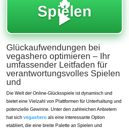
🔥
Spielen
▶️
Glückaufwendungen bei
vegashero optimieren – Ihr
umfassender Leitfaden für
verantwortungsvolles Spielen
und
Die Welt der Online-Glücksspiele ist dynamisch und
bietet eine Vielzahl von Plattformen für Unterhaltung und
potenzielle Gewinne. Unter den zahlreichen Anbietern
hat sich
vegashero
als eine interessante Option
etabliert, die eine breite Palette an Spielen und