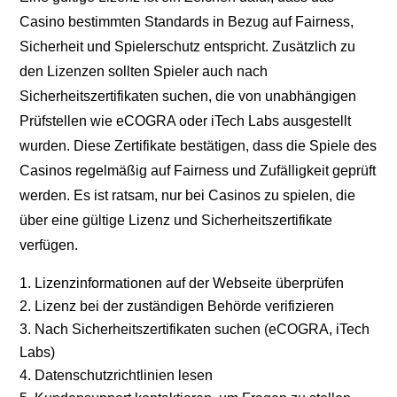
Casino bestimmten Standards in Bezug auf Fairness,
Sicherheit und Spielerschutz entspricht. Zusätzlich zu
den Lizenzen sollten Spieler auch nach
Sicherheitszertifikaten suchen, die von unabhängigen
Prüfstellen wie eCOGRA oder iTech Labs ausgestellt
wurden. Diese Zertifikate bestätigen, dass die Spiele des
Casinos regelmäßig auf Fairness und Zufälligkeit geprüft
werden. Es ist ratsam, nur bei Casinos zu spielen, die
über eine gültige Lizenz und Sicherheitszertifikate
verfügen.
Lizenzinformationen auf der Webseite überprüfen
Lizenz bei der zuständigen Behörde verifizieren
Nach Sicherheitszertifikaten suchen (eCOGRA, iTech
Labs)
Datenschutzrichtlinien lesen