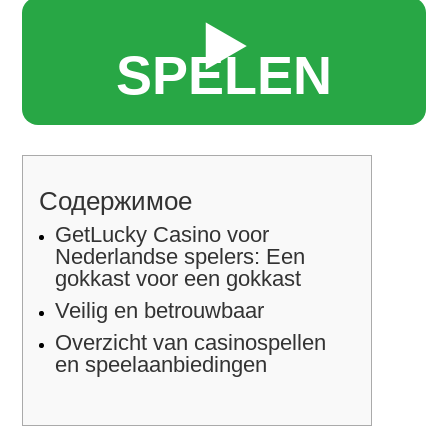
▶️
SPELEN
Содержимое
GetLucky Casino voor
Nederlandse spelers: Een
gokkast voor een gokkast
Veilig en betrouwbaar
Overzicht van casinospellen
en speelaanbiedingen