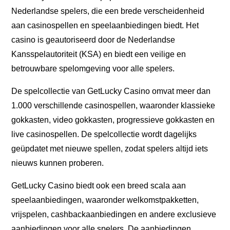
Nederlandse spelers, die een brede verscheidenheid
aan casinospellen en speelaanbiedingen biedt. Het
casino is geautoriseerd door de Nederlandse
Kansspelautoriteit (KSA) en biedt een veilige en
betrouwbare spelomgeving voor alle spelers.
De spelcollectie van GetLucky Casino omvat meer dan
1.000 verschillende casinospellen, waaronder klassieke
gokkasten, video gokkasten, progressieve gokkasten en
live casinospellen. De spelcollectie wordt dagelijks
geüpdatet met nieuwe spellen, zodat spelers altijd iets
nieuws kunnen proberen.
GetLucky Casino biedt ook een breed scala aan
speelaanbiedingen, waaronder welkomstpakketten,
vrijspelen, cashbackaanbiedingen en andere exclusieve
aanbiedingen voor alle spelers. De aanbiedingen