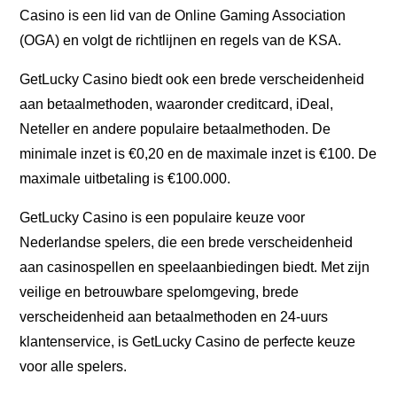
Casino is een lid van de Online Gaming Association
(OGA) en volgt de richtlijnen en regels van de KSA.
GetLucky Casino biedt ook een brede verscheidenheid
aan betaalmethoden, waaronder creditcard, iDeal,
Neteller en andere populaire betaalmethoden. De
minimale inzet is €0,20 en de maximale inzet is €100. De
maximale uitbetaling is €100.000.
GetLucky Casino is een populaire keuze voor
Nederlandse spelers, die een brede verscheidenheid
aan casinospellen en speelaanbiedingen biedt. Met zijn
veilige en betrouwbare spelomgeving, brede
verscheidenheid aan betaalmethoden en 24-uurs
klantenservice, is GetLucky Casino de perfecte keuze
voor alle spelers.