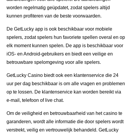
worden regelmatig geüpdatet, zodat spelers altijd
kunnen profiteren van de beste voorwaarden.
De GetLucky app is ook beschikbaar voor mobiele
spelers, zodat spelers hun favoriete spellen overal en op
elk moment kunnen spelen. De app is beschikbaar voor
iOS- en Android-gebruikers en biedt een veilige en
betrouwbare spelomgeving voor alle spelers.
GetLucky Casino biedt ook een klantenservice die 24
uur per dag beschikbaar is om alle vragen en problemen
op te lossen. De klantenservice kan worden bereikt via
e-mail, telefoon of live chat.
Om de veiligheid en betrouwbaarheid van het casino te
garanderen, wordt alle informatie die door spelers wordt
verstrekt, veilig en vertrouwelijk behandeld. GetLucky