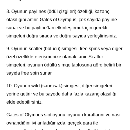
8. Oyunun paylines (ödül çizgileri) özelliği, kazanç
olasılığını artırır. Gates of Olympus, çok sayıda payline
sunar ve bu payline’ları etkinleştirmek için gerekli
simgeleri doğru sırada ve doğru sayıda yerleştirirsiniz.
9. Oyunun scatter (bölücü) simgesi, free spins veya diğer
özel özelliklere erişmenize olanak tanır. Scatter
simgeleri, oyunun ödüllü simge tablosuna göre belirli bir
sayıda free spin sunar.
10. Oyunun wild (sarımsak) simgesi, diğer simgeleri
yerine getirir ve bu sayede daha fazla kazanç olasılığı
elde edebilirsiniz.
Gates of Olympus slot oyunu, oyunun kurallarını ve nasıl
oynandığını iyi anladığınızda, gerçek para ile