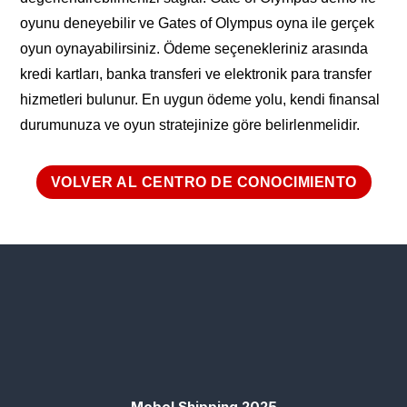
oyunu deneyebilir ve Gates of Olympus oyna ile gerçek
oyun oynayabilirsiniz. Ödeme seçenekleriniz arasında
kredi kartları, banka transferi ve elektronik para transfer
hizmetleri bulunur. En uygun ödeme yolu, kendi finansal
durumunuza ve oyun stratejinize göre belirlenmelidir.
VOLVER AL CENTRO DE CONOCIMIENTO
Mobel Shipping 2025