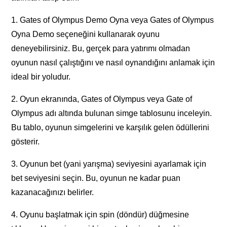
1. Gates of Olympus Demo Oyna veya Gates of Olympus
Oyna Demo seçeneğini kullanarak oyunu
deneyebilirsiniz. Bu, gerçek para yatırımı olmadan
oyunun nasıl çalıştığını ve nasıl oynandığını anlamak için
ideal bir yoludur.
2. Oyun ekranında, Gates of Olympus veya Gate of
Olympus adı altında bulunan simge tablosunu inceleyin.
Bu tablo, oyunun simgelerini ve karşılık gelen ödüllerini
gösterir.
3. Oyunun bet (yani yarışma) seviyesini ayarlamak için
bet seviyesini seçin. Bu, oyunun ne kadar puan
kazanacağınızı belirler.
4. Oyunu başlatmak için spin (döndür) düğmesine