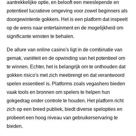
aantrekkelijke optie, en belooft een meeslepende en
potentieel lucratieve omgeving voor zowel beginners als
doorgewinterde gokkers. Het is een platform dat inspeelt
op de wens naar entertainment en de mogelijkheid om
significante winsten te behalen.
De allure van online casino's ligt in de combinatie van
gemak, variëteit en de opwinding van het potentieel om
te winnen. Echter, het is belangrijk om te onthouden dat
gokken risico's met zich meebrengt en dat verantwoord
spelen essentieel is. Platforms zoals vegashero bieden
vaak tools en bronnen om spelers te helpen hun
gokgedrag onder controle te houden. Het platform richt
zich op een breed publiek, biedt diverse spelopties en
probeert een hoog niveau van gebruikerservaring te
bieden.