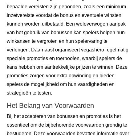
bepaalde vereisten zijn gebonden, zoals een minimum
inzetvereiste voordat de bonus en eventuele winsten
kunnen worden uitbetaald. Een weloverwogen aanpak
van het gebruik van bonussen kan spelers helpen hun
winkansen te vergroten en hun spelervaring te
verlengen. Daarnaast organiseert vegashero regelmatig
speciale promoties en toernooien, waarbij spelers de
kans hebben om aantrekkelijke prijzen te winnen. Deze
promoties zorgen voor extra opwinding en bieden
spelers de mogelijkheid om hun vaardigheden en
strategieën te testen.
Het Belang van Voorwaarden
Bij het accepteren van bonussen en promoties is het
essentieel om de bijbehorende voorwaarden grondig te
bestuderen. Deze voorwaarden bevatten informatie over