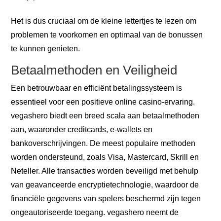
Het is dus cruciaal om de kleine lettertjes te lezen om
problemen te voorkomen en optimaal van de bonussen
te kunnen genieten.
Betaalmethoden en Veiligheid
Een betrouwbaar en efficiënt betalingssysteem is
essentieel voor een positieve online casino-ervaring.
vegashero biedt een breed scala aan betaalmethoden
aan, waaronder creditcards, e-wallets en
bankoverschrijvingen. De meest populaire methoden
worden ondersteund, zoals Visa, Mastercard, Skrill en
Neteller. Alle transacties worden beveiligd met behulp
van geavanceerde encryptietechnologie, waardoor de
financiële gegevens van spelers beschermd zijn tegen
ongeautoriseerde toegang. vegashero neemt de