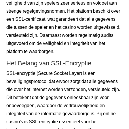
veiligheid van zijn spelers zeer serieus en voldoet aan
strenge regelgevingsnormen. Het platform beschikt over
een SSL-certificaat, wat garandeert dat alle gegevens
die tussen de speler en het casino worden uitgewisseld,
versleuteld zijn. Daarnaast worden regelmatig audits
uitgevoerd om de veiligheid en integriteit van het
platform te waarborgen.
Het Belang van SSL-Encryptie
SSL-encryptie (Secure Socket Layer) is een
beveiligingsprotocol dat ervoor zorgt dat alle gegevens
die over het internet worden verzonden, versleuteld zijn.
Dit betekent dat de gegevens onleesbaar zijn voor
onbevoegden, waardoor de vertrouwelijkheid en
integriteit van de informatie gewaarborgd is. Bij online
casino's is SSL-encryptie essentieel voor het