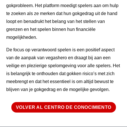
gokprobleem. Het platform moedigt spelers aan om hulp
te zoeken als ze merken dat hun gokgedrag uit de hand
loopt en benadrukt het belang van het stellen van
grenzen en het spelen binnen hun financiële
mogelijkheden.
De focus op verantwoord spelen is een positief aspect
van de aanpak van vegashero en draagt bij aan een
veilige en plezierige spelomgeving voor alle spelers. Het
is belangrijk te onthouden dat gokken risico’s met zich
meebrengt en dat het essentieel is om altijd bewust te
blijven van je gokgedrag en de mogelijke gevolgen.
VOLVER AL CENTRO DE CONOCIMIENTO