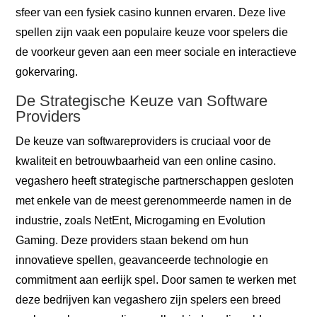
sfeer van een fysiek casino kunnen ervaren. Deze live
spellen zijn vaak een populaire keuze voor spelers die
de voorkeur geven aan een meer sociale en interactieve
gokervaring.
De Strategische Keuze van Software
Providers
De keuze van softwareproviders is cruciaal voor de
kwaliteit en betrouwbaarheid van een online casino.
vegashero heeft strategische partnerschappen gesloten
met enkele van de meest gerenommeerde namen in de
industrie, zoals NetEnt, Microgaming en Evolution
Gaming. Deze providers staan bekend om hun
innovatieve spellen, geavanceerde technologie en
commitment aan eerlijk spel. Door samen te werken met
deze bedrijven kan vegashero zijn spelers een breed