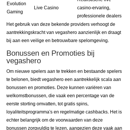
Evolution
Live Casino
casino-ervaring,
Gaming
professionele dealers
Het gebruik van deze bekende providers verhoogt de
aantrekkingskracht van vegashero aanzienlijk en draagt
bij aan een veilige en betrouwbare spelomgeving.
Bonussen en Promoties bij
vegashero
Om nieuwe spelers aan te trekken en bestaande spelers
te belonen, biedt vegashero een aantrekkelijk scala aan
bonussen en promoties. Deze kunnen variëren van
welkomstbonussen, die vaak een percentage van de
eerste storting omvatten, tot gratis spins,
loyaliteitsprogramma's en regelmatige cashbacks. Het is
echter belangrijk om de voorwaarden van deze
bonussen zorgvuldig te lezen, aangezien deze vaak aan