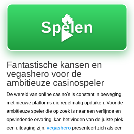
🔥
Spelen
▶️
Fantastische kansen en
vegashero voor de
ambitieuze casinospeler
De wereld van online casino's is constant in beweging,
met nieuwe platforms die regelmatig opduiken. Voor de
ambitieuze speler die op zoek is naar een verfijnde en
opwindende ervaring, kan het vinden van de juiste plek
een uitdaging zijn.
vegashero
presenteert zich als een