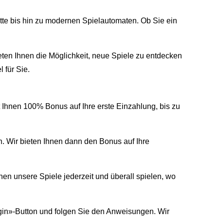
tte bis hin zu modernen Spielautomaten. Ob Sie ein
ieten Ihnen die Möglichkeit, neue Spiele zu entdecken
 für Sie.
 Ihnen 100% Bonus auf Ihre erste Einzahlung, bis zu
. Wir bieten Ihnen dann den Bonus auf Ihre
nen unsere Spiele jederzeit und überall spielen, wo
ogin»-Button und folgen Sie den Anweisungen. Wir