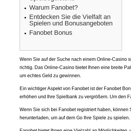
Warum Fanobet?
Entdecken Sie die Vielfalt an
Spielen und Bonusangeboten
Fanobet Bonus
Wenn Sie auf der Suche nach einem Online-Casino sind
richtig. Das Online-Casino bietet Ihnen eine breite P
um echtes Geld zu gewinnen.
Ein wichtiger Aspekt von Fanobet ist der Fanobet Bon
erhöhen und Ihre Spielbank zu vergrößern. Um den Fa
Wenn Sie sich bei Fanobet registriert haben, können 
herunterladen, um auf dem Go Ihre Spiele zu spielen.
Fanobet bietet Ihnen eine Vielzahl an Möglichkeiten,