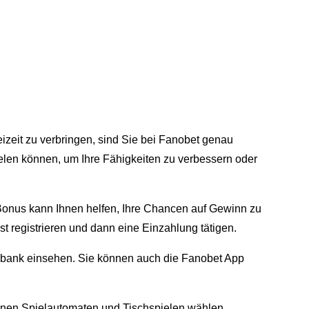
izeit zu verbringen, sind Sie bei Fanobet genau
pielen können, um Ihre Fähigkeiten zu verbessern oder
r Bonus kann Ihnen helfen, Ihre Chancen auf Gewinn zu
registrieren und dann eine Einzahlung tätigen.
ielbank einsehen. Sie können auch die Fanobet App
denen Spielautomaten und Tischspielen wählen,