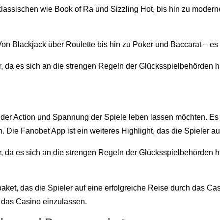
klassischen wie Book of Ra und Sizzling Hot, bis hin zu modern
Von Blackjack über Roulette bis hin zu Poker und Baccarat – es g
, da es sich an die strengen Regeln der Glücksspielbehörden häl
on der Action und Spannung der Spiele leben lassen möchten. Es
en. Die Fanobet App ist ein weiteres Highlight, das die Spieler a
, da es sich an die strengen Regeln der Glücksspielbehörden häl
t, das die Spieler auf eine erfolgreiche Reise durch das Casino
h das Casino einzulassen.