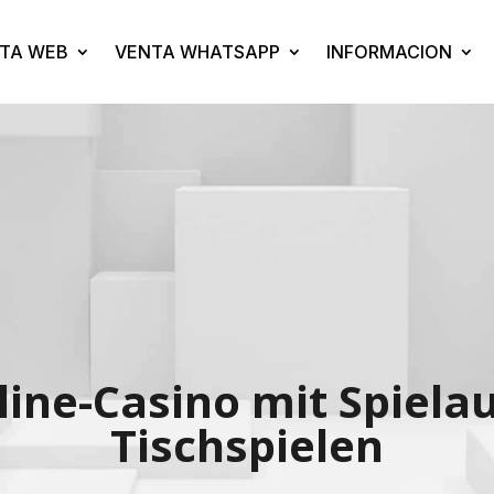
TA WEB
VENTA WHATSAPP
INFORMACION
line-Casino mit Spiel
Tischspielen