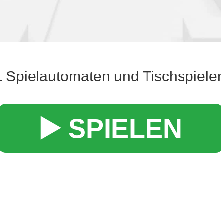
t Spielautomaten und Tischspiele
▶️ SPIELEN