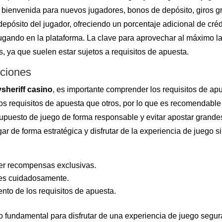
bienvenida para nuevos jugadores, bonos de depósito, giros gr
depósito del jugador, ofreciendo un porcentaje adicional de créd
ugando en la plataforma. La clave para aprovechar al máximo la
 ya que suelen estar sujetos a requisitos de apuesta.
aciones
ysheriff casino
, es importante comprender los requisitos de ap
s requisitos de apuesta que otros, por lo que es recomendable
supuesto de juego de forma responsable y evitar apostar grande
ar de forma estratégica y disfrutar de la experiencia de juego s
ner recompensas exclusivas.
ones cuidadosamente.
ento de los requisitos de apuesta.
fundamental para disfrutar de una experiencia de juego segura y