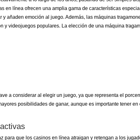
s en línea ofrecen una amplia gama de características especiale
ar y añaden emoción al juego. Además, las máquinas tragamone
isión y videojuegos populares. La elección de una máquina tra
lave a considerar al elegir un juego, ya que representa el porce
mayores posibilidades de ganar, aunque es importante tener en
activas
z para que los casinos en línea atraigan y retengan a los juga