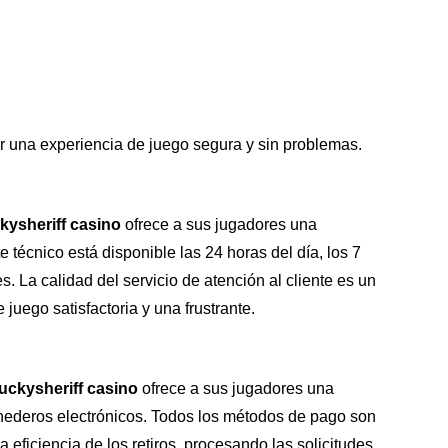
r una experiencia de juego segura y sin problemas.
kysheriff casino
ofrece a sus jugadores una
 técnico está disponible las 24 horas del día, los 7
 La calidad del servicio de atención al cliente es un
juego satisfactoria y una frustrante.
luckysheriff casino
ofrece a sus jugadores una
monederos electrónicos. Todos los métodos de pago son
 eficiencia de los retiros, procesando las solicitudes