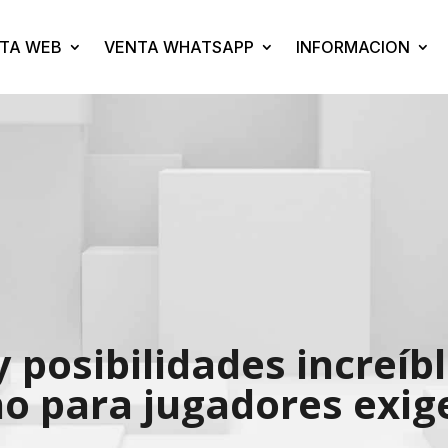
TA WEB
VENTA WHATSAPP
INFORMACION
 posibilidades increíb
no para jugadores exig