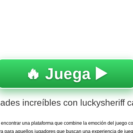
🔥 Juega ▶️
dades increíbles con luckysheriff 
 encontrar una plataforma que combine la emoción del juego con 
 para aquellos jugadores que buscan una experiencia de juego