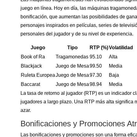
juego en línea. Hoy en día, las máquinas tragamoneda
bonificación, que aumentan las posibilidades de gan
personajes inspirados en películas, series de telev
personales del jugador y de su nivel de experiencia.
Juego
Tipo
RTP (%)
Volatilidad
Book of Ra
Tragamonedas
95.10
Alta
Blackjack
Juego de Mesa
99.50
Media
Ruleta Europea
Juego de Mesa
97.30
Baja
Baccarat
Juego de Mesa
98.94
Media
La tasa de retorno al jugador (RTP) es un indicador c
jugadores a largo plazo. Una RTP más alta significa 
azar.
Bonificaciones y Promociones Atr
Las bonificaciones y promociones son una forma efica