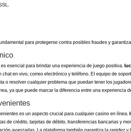
 SSL.
ndamental para protegerse contra posibles fraudes y garantiza
nico
vo es esencial para brindar una experiencia de juego positiva.
luc
chat en vivo, correo electrónico y teléfono. El equipo de soporte
a o resolver cualquier problema que puedan tener los jugadores.
ínea, ya que puede marcar la diferencia entre una experiencia de 
venientes
nientes es un aspecto crucial para cualquier casino en línea.
as de crédito, tarjetas de débito, transferencias bancarias y 
ción avanzadas. La plataforma también garantiza la rapidez y la