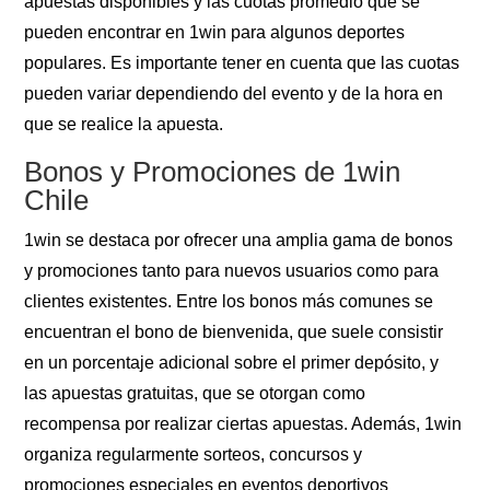
apuestas disponibles y las cuotas promedio que se
pueden encontrar en 1win para algunos deportes
populares. Es importante tener en cuenta que las cuotas
pueden variar dependiendo del evento y de la hora en
que se realice la apuesta.
Bonos y Promociones de 1win
Chile
1win se destaca por ofrecer una amplia gama de bonos
y promociones tanto para nuevos usuarios como para
clientes existentes. Entre los bonos más comunes se
encuentran el bono de bienvenida, que suele consistir
en un porcentaje adicional sobre el primer depósito, y
las apuestas gratuitas, que se otorgan como
recompensa por realizar ciertas apuestas. Además, 1win
organiza regularmente sorteos, concursos y
promociones especiales en eventos deportivos