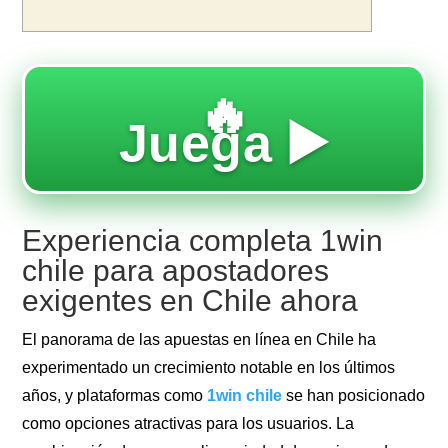
🔥
Juega ▶️
Experiencia completa 1win
chile para apostadores
exigentes en Chile ahora
El panorama de las apuestas en línea en Chile ha
experimentado un crecimiento notable en los últimos
años, y plataformas como
1win chile
se han posicionado
como opciones atractivas para los usuarios. La