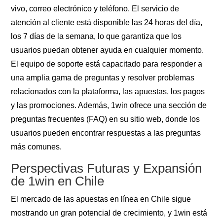
vivo, correo electrónico y teléfono. El servicio de
atención al cliente está disponible las 24 horas del día,
los 7 días de la semana, lo que garantiza que los
usuarios puedan obtener ayuda en cualquier momento.
El equipo de soporte está capacitado para responder a
una amplia gama de preguntas y resolver problemas
relacionados con la plataforma, las apuestas, los pagos
y las promociones. Además, 1win ofrece una sección de
preguntas frecuentes (FAQ) en su sitio web, donde los
usuarios pueden encontrar respuestas a las preguntas
más comunes.
Perspectivas Futuras y Expansión
de 1win en Chile
El mercado de las apuestas en línea en Chile sigue
mostrando un gran potencial de crecimiento, y 1win está