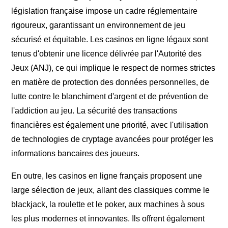
législation française impose un cadre réglementaire
rigoureux, garantissant un environnement de jeu
sécurisé et équitable. Les casinos en ligne légaux sont
tenus d'obtenir une licence délivrée par l'Autorité des
Jeux (ANJ), ce qui implique le respect de normes strictes
en matière de protection des données personnelles, de
lutte contre le blanchiment d'argent et de prévention de
l'addiction au jeu. La sécurité des transactions
financières est également une priorité, avec l'utilisation
de technologies de cryptage avancées pour protéger les
informations bancaires des joueurs.
En outre, les casinos en ligne français proposent une
large sélection de jeux, allant des classiques comme le
blackjack, la roulette et le poker, aux machines à sous
les plus modernes et innovantes. Ils offrent également