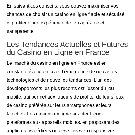
En suivant ces conseils, vous pouvez maximiser vos
chances de choisir un casino en ligne fiable et sécurisé,
et profiter d'une expérience de jeu agréable et
transparente.
Les Tendances Actuelles et Futures
du Casino en Ligne en France
Le marché du casino en ligne en France est en
constante évolution, avec l'émergence de nouvelles
technologies et de nouvelles tendances. L'un des
développements les plus récents est l'essor du jeu
mobile, qui permet aux joueurs de profiter de leurs jeux
de casino préférés sur leurs smartphones et leurs
tablettes. Les casinos en ligne adaptent leurs
plateformes aux appareils mobiles, en proposant des
applications dédiées ou des sites web responsives.