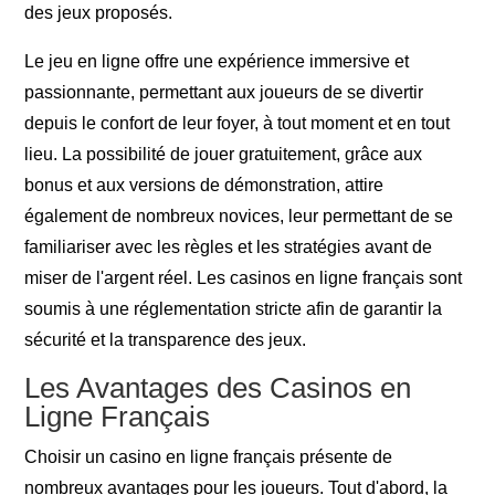
des jeux proposés.
Le jeu en ligne offre une expérience immersive et
passionnante, permettant aux joueurs de se divertir
depuis le confort de leur foyer, à tout moment et en tout
lieu. La possibilité de jouer gratuitement, grâce aux
bonus et aux versions de démonstration, attire
également de nombreux novices, leur permettant de se
familiariser avec les règles et les stratégies avant de
miser de l'argent réel. Les casinos en ligne français sont
soumis à une réglementation stricte afin de garantir la
sécurité et la transparence des jeux.
Les Avantages des Casinos en
Ligne Français
Choisir un casino en ligne français présente de
nombreux avantages pour les joueurs. Tout d'abord, la