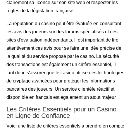
clairement sa licence sur son site web et respecter les
règles de la législation française.
La réputation du casino peut être évaluée en consultant
les avis des joueurs sur des forums spécialisés et des
sites d'évaluation indépendants. Il est important de lire
attentivement ces avis pour se faire une idée précise de
la qualité du service proposé par le casino. La sécurité
des transactions est également un critère essentiel, il
faut donc s'assurer que le casino utilise des technologies
de cryptage avancées pour protéger les informations
bancaires des joueurs. Un service clientèle réactif et
disponible en français est également un atout majeur.
Les Critères Essentiels pour un Casino
en Ligne de Confiance
Voici une liste de critères essentiels à prendre en compte