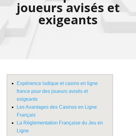
joueurs avisés et
exigeants
Expérience ludique et casino en ligne
france pour des joueurs avisés et
exigeants
Les Avantages des Casinos en Ligne
Français
La Réglementation Française du Jeu en
Ligne