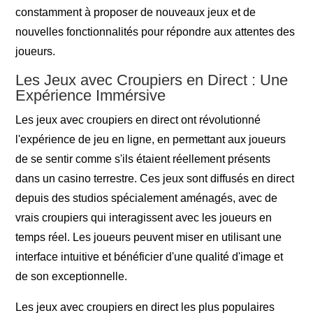
constamment à proposer de nouveaux jeux et de
nouvelles fonctionnalités pour répondre aux attentes des
joueurs.
Les Jeux avec Croupiers en Direct : Une
Expérience Immérsive
Les jeux avec croupiers en direct ont révolutionné
l'expérience de jeu en ligne, en permettant aux joueurs
de se sentir comme s'ils étaient réellement présents
dans un casino terrestre. Ces jeux sont diffusés en direct
depuis des studios spécialement aménagés, avec de
vrais croupiers qui interagissent avec les joueurs en
temps réel. Les joueurs peuvent miser en utilisant une
interface intuitive et bénéficier d'une qualité d'image et
de son exceptionnelle.
Les jeux avec croupiers en direct les plus populaires