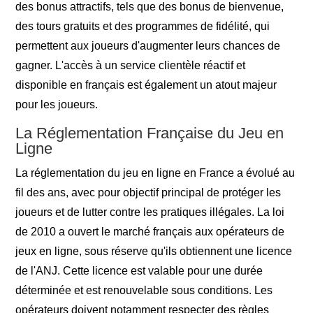
des bonus attractifs, tels que des bonus de bienvenue,
des tours gratuits et des programmes de fidélité, qui
permettent aux joueurs d'augmenter leurs chances de
gagner. L'accès à un service clientèle réactif et
disponible en français est également un atout majeur
pour les joueurs.
La Réglementation Française du Jeu en
Ligne
La réglementation du jeu en ligne en France a évolué au
fil des ans, avec pour objectif principal de protéger les
joueurs et de lutter contre les pratiques illégales. La loi
de 2010 a ouvert le marché français aux opérateurs de
jeux en ligne, sous réserve qu'ils obtiennent une licence
de l'ANJ. Cette licence est valable pour une durée
déterminée et est renouvelable sous conditions. Les
opérateurs doivent notamment respecter des règles