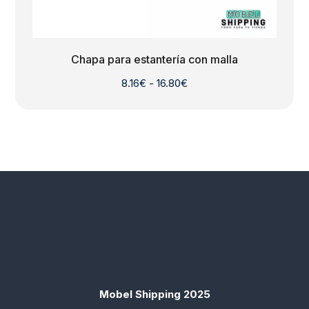
Chapa para estantería con malla
Rango
8.16
€
-
16.80
€
de
precios:
desde
8.16€
hasta
16.80€
Mobel Shipping 2025