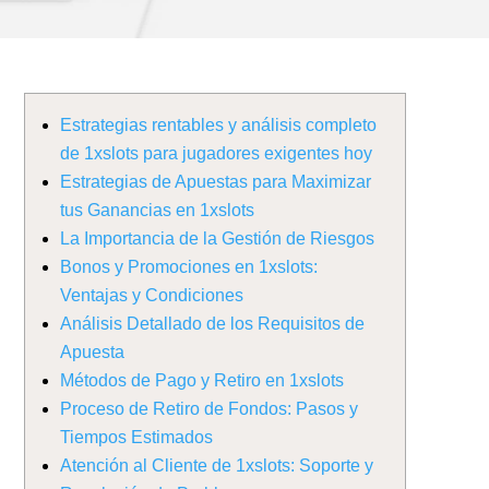
Estrategias rentables y análisis completo
de 1xslots para jugadores exigentes hoy
Estrategias de Apuestas para Maximizar
tus Ganancias en 1xslots
La Importancia de la Gestión de Riesgos
Bonos y Promociones en 1xslots:
Ventajas y Condiciones
Análisis Detallado de los Requisitos de
Apuesta
Métodos de Pago y Retiro en 1xslots
Proceso de Retiro de Fondos: Pasos y
Tiempos Estimados
Atención al Cliente de 1xslots: Soporte y