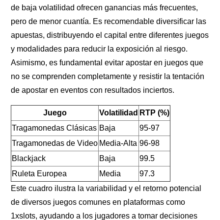
de baja volatilidad ofrecen ganancias más frecuentes,
pero de menor cuantía. Es recomendable diversificar las
apuestas, distribuyendo el capital entre diferentes juegos
y modalidades para reducir la exposición al riesgo.
Asimismo, es fundamental evitar apostar en juegos que
no se comprenden completamente y resistir la tentación
de apostar en eventos con resultados inciertos.
Juego
Volatilidad
RTP (%)
Tragamonedas Clásicas
Baja
95-97
Tragamonedas de Video
Media-Alta
96-98
Blackjack
Baja
99.5
Ruleta Europea
Media
97.3
Este cuadro ilustra la variabilidad y el retorno potencial
de diversos juegos comunes en plataformas como
1xslots, ayudando a los jugadores a tomar decisiones