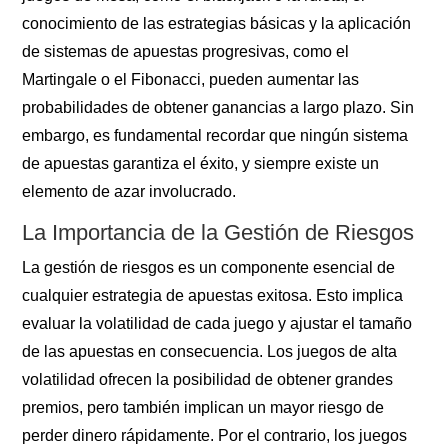
conocimiento de las estrategias básicas y la aplicación
de sistemas de apuestas progresivas, como el
Martingale o el Fibonacci, pueden aumentar las
probabilidades de obtener ganancias a largo plazo. Sin
embargo, es fundamental recordar que ningún sistema
de apuestas garantiza el éxito, y siempre existe un
elemento de azar involucrado.
La Importancia de la Gestión de Riesgos
La gestión de riesgos es un componente esencial de
cualquier estrategia de apuestas exitosa. Esto implica
evaluar la volatilidad de cada juego y ajustar el tamaño
de las apuestas en consecuencia. Los juegos de alta
volatilidad ofrecen la posibilidad de obtener grandes
premios, pero también implican un mayor riesgo de
perder dinero rápidamente. Por el contrario, los juegos