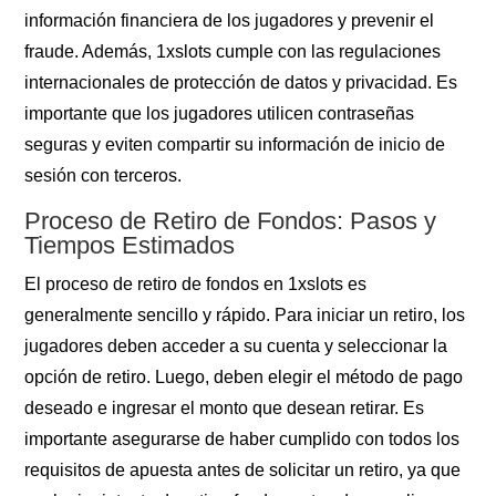
información financiera de los jugadores y prevenir el
fraude. Además, 1xslots cumple con las regulaciones
internacionales de protección de datos y privacidad. Es
importante que los jugadores utilicen contraseñas
seguras y eviten compartir su información de inicio de
sesión con terceros.
Proceso de Retiro de Fondos: Pasos y
Tiempos Estimados
El proceso de retiro de fondos en 1xslots es
generalmente sencillo y rápido. Para iniciar un retiro, los
jugadores deben acceder a su cuenta y seleccionar la
opción de retiro. Luego, deben elegir el método de pago
deseado e ingresar el monto que desean retirar. Es
importante asegurarse de haber cumplido con todos los
requisitos de apuesta antes de solicitar un retiro, ya que