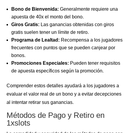
Bono de Bienvenida:
Generalmente requiere una
apuesta de 40x el monto del bono.
Giros Gratis:
Las ganancias obtenidas con giros
gratis suelen tener un límite de retiro.
Programa de Lealtad:
Recompensa a los jugadores
frecuentes con puntos que se pueden canjear por
bonos.
Promociones Especiales:
Pueden tener requisitos
de apuesta específicos según la promoción.
Comprender estos detalles ayudará a los jugadores a
evaluar el valor real de un bono y a evitar decepciones
al intentar retirar sus ganancias.
Métodos de Pago y Retiro en
1xslots