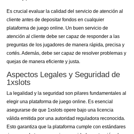
Es crucial evaluar la calidad del servicio de atención al
cliente antes de depositar fondos en cualquier
plataforma de juego online. Un buen servicio de
atención al cliente debe ser capaz de responder a las
preguntas de los jugadores de manera rápida, precisa y
cortés. Además, debe ser capaz de resolver problemas y
quejas de manera eficiente y justa.
Aspectos Legales y Seguridad de
1xslots
La legalidad y la seguridad son pilares fundamentales al
elegir una plataforma de juego online. Es esencial
asegurarse de que 1xslots opere bajo una licencia
válida emitida por una autoridad reguladora reconocida.
Esto garantiza que la plataforma cumple con estándares