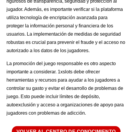
rigurosos de transparencia, seguridad y protección al
jugador. Además, es importante verificar si la plataforma
utiliza tecnología de encriptación avanzada para
proteger la información personal y financiera de los
usuarios. La implementación de medidas de seguridad
robustas es crucial para prevenir el fraude y el acceso no
autorizado a los datos de los jugadores.
La promoción del juego responsable es otro aspecto
importante a considerar. 1xslots debe ofrecer
herramientas y recursos para ayudar a los jugadores a
controlar su gasto y evitar el desarrollo de problemas de
juego. Esto puede incluir límites de depósito,
autoexclusión y acceso a organizaciones de apoyo para
jugadores con problemas de adicción.
VOLVER AL CENTRO DE CONOCIMIENTO