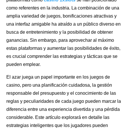
como referentes en la industria. La combinación de una
amplia variedad de juegos, bonificaciones atractivas y
una interfaz amigable ha atraído a un público diverso en
busca de entretenimiento y la posibilidad de obtener
ganancias. Sin embargo, para aprovechar al máximo
estas plataformas y aumentar las posibilidades de éxito,
es crucial comprender las estrategias y tácticas que se
pueden emplear.
El azar juega un papel importante en los juegos de
casino, pero una planificación cuidadosa, la gestión
responsable del presupuesto y el conocimiento de las
reglas y peculiaridades de cada juego pueden marcar la
diferencia entre una experiencia divertida y una pérdida
considerable. Este artículo explorará en detalle las
estrategias inteligentes que los jugadores pueden