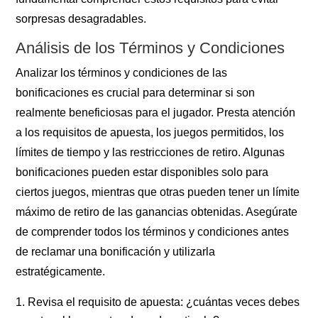
sorpresas desagradables.
Análisis de los Términos y Condiciones
Analizar los términos y condiciones de las
bonificaciones es crucial para determinar si son
realmente beneficiosas para el jugador. Presta atención
a los requisitos de apuesta, los juegos permitidos, los
límites de tiempo y las restricciones de retiro. Algunas
bonificaciones pueden estar disponibles solo para
ciertos juegos, mientras que otras pueden tener un límite
máximo de retiro de las ganancias obtenidas. Asegúrate
de comprender todos los términos y condiciones antes
de reclamar una bonificación y utilizarla
estratégicamente.
Revisa el requisito de apuesta: ¿cuántas veces debes