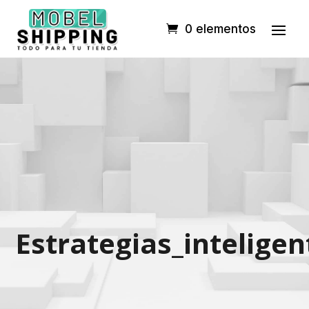
0 elementos
Estrategias_intelige