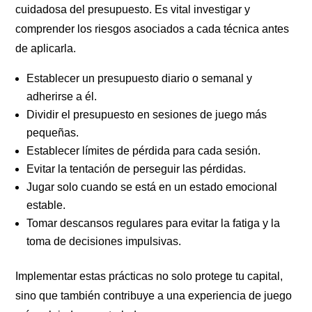
cuidadosa del presupuesto. Es vital investigar y
comprender los riesgos asociados a cada técnica antes
de aplicarla.
Establecer un presupuesto diario o semanal y
adherirse a él.
Dividir el presupuesto en sesiones de juego más
pequeñas.
Establecer límites de pérdida para cada sesión.
Evitar la tentación de perseguir las pérdidas.
Jugar solo cuando se está en un estado emocional
estable.
Tomar descansos regulares para evitar la fatiga y la
toma de decisiones impulsivas.
Implementar estas prácticas no solo protege tu capital,
sino que también contribuye a una experiencia de juego