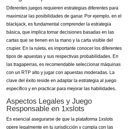
Diferentes juegos requieren estrategias diferentes para
maximizar las posibilidades de ganar. Por ejemplo, en el
blackjack, es fundamental comprender la estrategia
básica, que implica tomar decisiones basadas en las
cartas que se tienen en la mano y la carta visible del
crupier. En la ruleta, es importante conocer los diferentes
tipos de apuestas y sus respectivas probabilidades. En
las tragaperras, es recomendable seleccionar máquinas
con un RTP alto y jugar con apuestas moderadas. La
clave del éxito reside en adaptar la estrategia al juego
específico y en practicar para mejorar las habilidades.
Aspectos Legales y Juego
Responsable en 1xslots
Es esencial asegurarse de que la plataforma 1xslots
opere legalmente en tu jurisdicción y cumpla con las