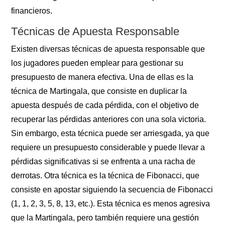
financieros.
Técnicas de Apuesta Responsable
Existen diversas técnicas de apuesta responsable que
los jugadores pueden emplear para gestionar su
presupuesto de manera efectiva. Una de ellas es la
técnica de Martingala, que consiste en duplicar la
apuesta después de cada pérdida, con el objetivo de
recuperar las pérdidas anteriores con una sola victoria.
Sin embargo, esta técnica puede ser arriesgada, ya que
requiere un presupuesto considerable y puede llevar a
pérdidas significativas si se enfrenta a una racha de
derrotas. Otra técnica es la técnica de Fibonacci, que
consiste en apostar siguiendo la secuencia de Fibonacci
(1, 1, 2, 3, 5, 8, 13, etc.). Esta técnica es menos agresiva
que la Martingala, pero también requiere una gestión