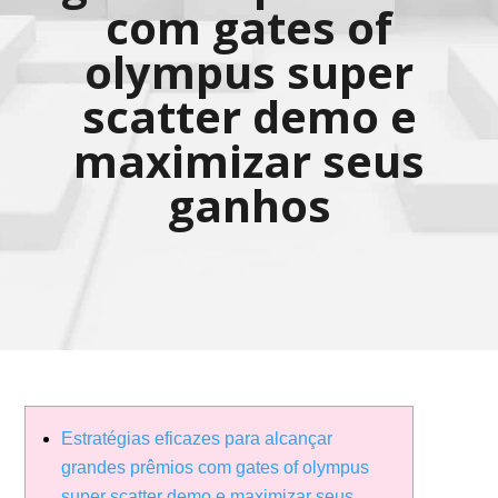
com gates of
olympus super
scatter demo e
maximizar seus
ganhos
Estratégias eficazes para alcançar
grandes prêmios com gates of olympus
super scatter demo e maximizar seus