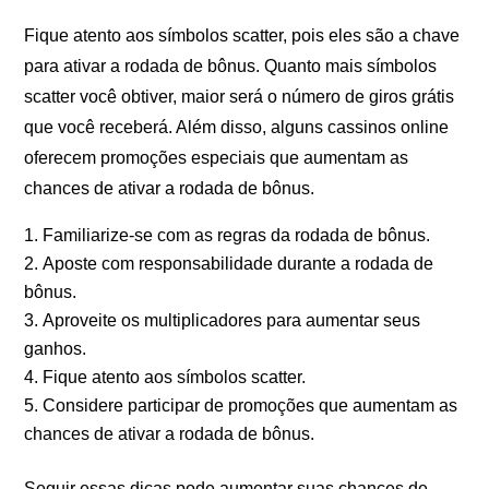
Fique atento aos símbolos scatter, pois eles são a chave
para ativar a rodada de bônus. Quanto mais símbolos
scatter você obtiver, maior será o número de giros grátis
que você receberá. Além disso, alguns cassinos online
oferecem promoções especiais que aumentam as
chances de ativar a rodada de bônus.
Familiarize-se com as regras da rodada de bônus.
Aposte com responsabilidade durante a rodada de
bônus.
Aproveite os multiplicadores para aumentar seus
ganhos.
Fique atento aos símbolos scatter.
Considere participar de promoções que aumentam as
chances de ativar a rodada de bônus.
Seguir essas dicas pode aumentar suas chances de