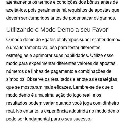
atentamente os termos e condições dos bônus antes de
aceitá-los, pois geralmente há requisitos de apostas que
devem ser cumpridos antes de poder sacar os ganhos.
Utilizando o Modo Demo a seu Favor
O modo demo do «gates of olympus super scatter demo»
é uma ferramenta valiosa para testar diferentes
estratégias e aprimorar suas habilidades. Utilize esse
modo para experimentar diferentes valores de apostas,
números de linhas de pagamento e combinações de
símbolos. Observe os resultados e anote as estratégias
que se mostraram mais eficazes. Lembre-se de que o
modo demo é uma simulação do jogo real, e os
resultados podem variar quando você joga com dinheiro
real. No entanto, a experiência adquirida no modo demo
pode ser fundamental para o seu sucesso.