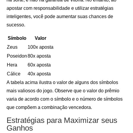
apostar com responsabilidade e utilizar estratégias
inteligentes, você pode aumentar suas chances de
sucesso.
Símbolo
Valor
Zeus
100x aposta
Poseidon
80x aposta
Hera
60x aposta
Cálice
40x aposta
A tabela acima ilustra o valor de alguns dos símbolos
mais valiosos do jogo. Observe que o valor do prêmio
varia de acordo com o símbolo e o número de símbolos
que compõem a combinação vencedora.
Estratégias para Maximizar seus
Ganhos