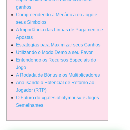
ganhos
Compreendendo a Mecânica do Jogo e
seus Símbolos
A Importância das Linhas de Pagamento e
Apostas
Estratégias para Maximizar seus Ganhos
Utilizando o Modo Demo a seu Favor
Entendendo os Recursos Especiais do
Jogo
A Rodada de Bônus e os Multiplicadores
Analisando o Potencial de Retorno ao
Jogador (RTP)
O Futuro do «gates of olympus» e Jogos
Semelhantes