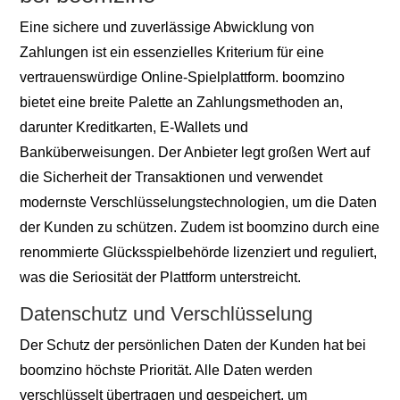
Eine sichere und zuverlässige Abwicklung von
Zahlungen ist ein essenzielles Kriterium für eine
vertrauenswürdige Online-Spielplattform. boomzino
bietet eine breite Palette an Zahlungsmethoden an,
darunter Kreditkarten, E-Wallets und
Banküberweisungen. Der Anbieter legt großen Wert auf
die Sicherheit der Transaktionen und verwendet
modernste Verschlüsselungstechnologien, um die Daten
der Kunden zu schützen. Zudem ist boomzino durch eine
renommierte Glücksspielbehörde lizenziert und reguliert,
was die Seriosität der Plattform unterstreicht.
Datenschutz und Verschlüsselung
Der Schutz der persönlichen Daten der Kunden hat bei
boomzino höchste Priorität. Alle Daten werden
verschlüsselt übertragen und gespeichert, um