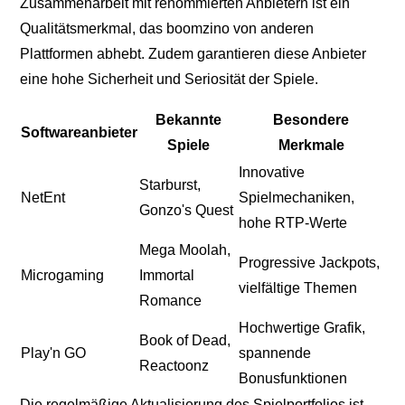
Zusammenarbeit mit renommierten Anbietern ist ein
Qualitätsmerkmal, das boomzino von anderen
Plattformen abhebt. Zudem garantieren diese Anbieter
eine hohe Sicherheit und Seriosität der Spiele.
Bekannte
Besondere
Softwareanbieter
Spiele
Merkmale
Innovative
Starburst,
NetEnt
Spielmechaniken,
Gonzo's Quest
hohe RTP-Werte
Mega Moolah,
Progressive Jackpots,
Microgaming
Immortal
vielfältige Themen
Romance
Hochwertige Grafik,
Book of Dead,
Play'n GO
spannende
Reactoonz
Bonusfunktionen
Die regelmäßige Aktualisierung des Spielportfolios ist