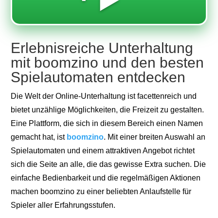
▶️
Erlebnisreiche Unterhaltung
mit boomzino und den besten
Spielautomaten entdecken
Die Welt der Online-Unterhaltung ist facettenreich und
bietet unzählige Möglichkeiten, die Freizeit zu gestalten.
Eine Plattform, die sich in diesem Bereich einen Namen
gemacht hat, ist
boomzino
. Mit einer breiten Auswahl an
Spielautomaten und einem attraktiven Angebot richtet
sich die Seite an alle, die das gewisse Extra suchen. Die
einfache Bedienbarkeit und die regelmäßigen Aktionen
machen boomzino zu einer beliebten Anlaufstelle für
Spieler aller Erfahrungsstufen.