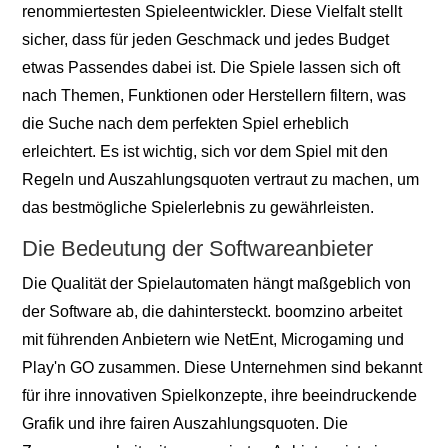
renommiertesten Spieleentwickler. Diese Vielfalt stellt
sicher, dass für jeden Geschmack und jedes Budget
etwas Passendes dabei ist. Die Spiele lassen sich oft
nach Themen, Funktionen oder Herstellern filtern, was
die Suche nach dem perfekten Spiel erheblich
erleichtert. Es ist wichtig, sich vor dem Spiel mit den
Regeln und Auszahlungsquoten vertraut zu machen, um
das bestmögliche Spielerlebnis zu gewährleisten.
Die Bedeutung der Softwareanbieter
Die Qualität der Spielautomaten hängt maßgeblich von
der Software ab, die dahintersteckt. boomzino arbeitet
mit führenden Anbietern wie NetEnt, Microgaming und
Play'n GO zusammen. Diese Unternehmen sind bekannt
für ihre innovativen Spielkonzepte, ihre beeindruckende
Grafik und ihre fairen Auszahlungsquoten. Die