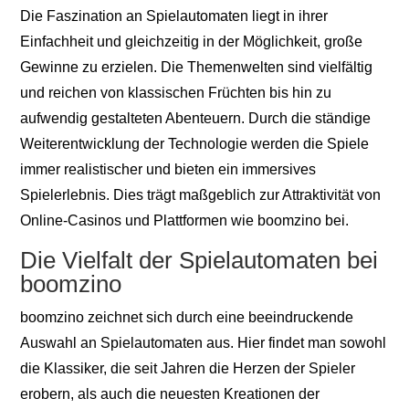
Die Faszination an Spielautomaten liegt in ihrer
Einfachheit und gleichzeitig in der Möglichkeit, große
Gewinne zu erzielen. Die Themenwelten sind vielfältig
und reichen von klassischen Früchten bis hin zu
aufwendig gestalteten Abenteuern. Durch die ständige
Weiterentwicklung der Technologie werden die Spiele
immer realistischer und bieten ein immersives
Spielerlebnis. Dies trägt maßgeblich zur Attraktivität von
Online-Casinos und Plattformen wie boomzino bei.
Die Vielfalt der Spielautomaten bei
boomzino
boomzino zeichnet sich durch eine beeindruckende
Auswahl an Spielautomaten aus. Hier findet man sowohl
die Klassiker, die seit Jahren die Herzen der Spieler
erobern, als auch die neuesten Kreationen der