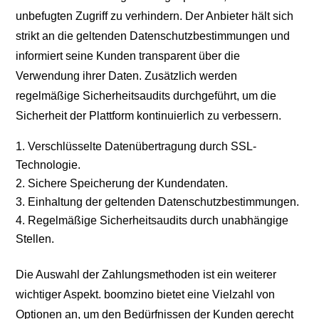
unbefugten Zugriff zu verhindern. Der Anbieter hält sich
strikt an die geltenden Datenschutzbestimmungen und
informiert seine Kunden transparent über die
Verwendung ihrer Daten. Zusätzlich werden
regelmäßige Sicherheitsaudits durchgeführt, um die
Sicherheit der Plattform kontinuierlich zu verbessern.
Verschlüsselte Datenübertragung durch SSL-
Technologie.
Sichere Speicherung der Kundendaten.
Einhaltung der geltenden Datenschutzbestimmungen.
Regelmäßige Sicherheitsaudits durch unabhängige
Stellen.
Die Auswahl der Zahlungsmethoden ist ein weiterer
wichtiger Aspekt. boomzino bietet eine Vielzahl von
Optionen an, um den Bedürfnissen der Kunden gerecht