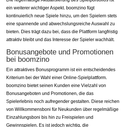
ein weiterer wichtiger Aspekt. boomzino fügt
kontinuierlich neue Spiele hinzu, um den Spielern stets
eine spannende und abwechslungsreiche Auswahl zu
bieten. Dies trägt dazu bei, dass die Plattform langfristig
attraktiv bleibt und das Interesse der Spieler wachhält.
Bonusangebote und Promotionen
bei boomzino
Ein attraktives Bonusprogramm ist ein entscheidendes
Kriterium bei der Wahl einer Online-Spielplattform.
boomzino bietet seinen Kunden eine Vielzahl von
Bonusangeboten und Promotionen, die das
Spielerlebnis noch aufregender gestalten. Diese reichen
von Willkommensboni für Neukunden über regelmäßige
Einzahlungsboni bis hin zu Freispielen und
Gewinnspielen. Es ist jedoch wichtig, die