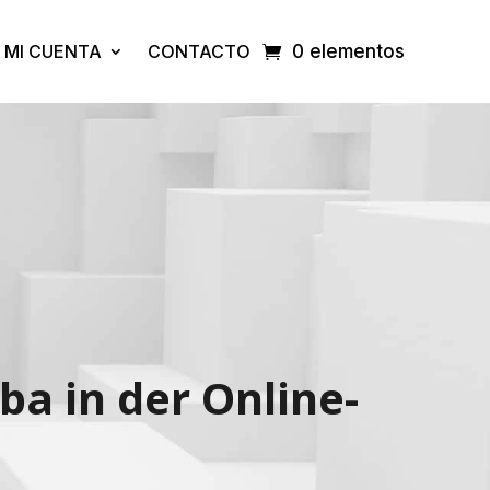
MI CUENTA
CONTACTO
0 elementos
ba in der Online-