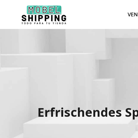
VEN
Erfrischendes Sp