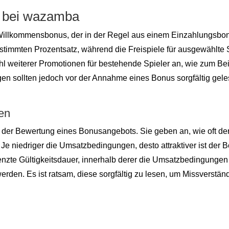
 bei wazamba
Willkommensbonus, der in der Regel aus einem Einzahlungsbon
bestimmten Prozentsatz, während die Freispiele für ausgewähl
 weiterer Promotionen für bestehende Spieler an, wie zum Be
en sollten jedoch vor der Annahme eines Bonus sorgfältig gele
en
i der Bewertung eines Bonusangebots. Sie geben an, wie oft d
iedriger die Umsatzbedingungen, desto attraktiver ist der Bon
nzte Gültigkeitsdauer, innerhalb derer die Umsatzbedingungen 
en. Es ist ratsam, diese sorgfältig zu lesen, um Missverstän