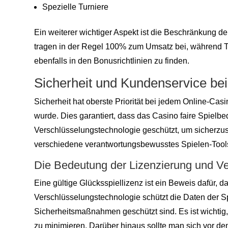
Spezielle Turniere
Ein weiterer wichtiger Aspekt ist die Beschränkung d
tragen in der Regel 100% zum Umsatz bei, während T
ebenfalls in den Bonusrichtlinien zu finden.
Sicherheit und Kundenservice b
Sicherheit hat oberste Priorität bei jedem Online-Cas
wurde. Dies garantiert, dass das Casino faire Spielb
Verschlüsselungstechnologie geschützt, um sicherzust
verschiedene verantwortungsbewusstes Spielen-Tools,
Die Bedeutung der Lizenzierung und V
Eine gültige Glücksspiellizenz ist ein Beweis dafür,
Verschlüsselungstechnologie schützt die Daten der S
Sicherheitsmaßnahmen geschützt sind. Es ist wichtig,
zu minimieren. Darüber hinaus sollte man sich vor d