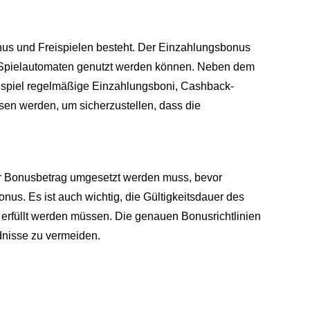
us und Freispielen besteht. Der Einzahlungsbonus
te Spielautomaten genutzt werden können. Neben dem
ispiel regelmäßige Einzahlungsboni, Cashback-
sen werden, um sicherzustellen, dass die
er Bonusbetrag umgesetzt werden muss, bevor
us. Es ist auch wichtig, die Gültigkeitsdauer des
erfüllt werden müssen. Die genauen Bonusrichtlinien
dnisse zu vermeiden.