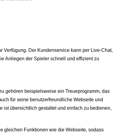
ur Verfügung. Der Kundenservice kann per Live-Chat,
ie Anliegen der Spieler schnell und effizient zu
azu gehören beispielsweise ein Treueprogramm, das
 auch für seine benutzerfreundliche Webseite und
ist übersichtlich gestaltet und einfach zu bedienen,
et die gleichen Funktionen wie die Webseite, sodass