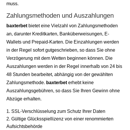
muss.
Zahlungsmethoden und Auszahlungen
baxterbet
bietet eine Vielzahl von Zahlungsmethoden
an, darunter Kreditkarten, Banküberweisungen, E-
Wallets und Prepaid-Karten. Die Einzahlungen werden
in der Regel sofort gutgeschrieben, so dass Sie ohne
Verzögerung mit dem Wetten beginnen können. Die
Auszahlungen werden in der Regel innerhalb von 24 bis
48 Stunden bearbeitet, abhängig von der gewählten
Zahlungsmethode.
baxterbet
erhebt keine
Auszahlungsgebühren, so dass Sie Ihren Gewinn ohne
Abzüge erhalten.
SSL-Verschlüsselung zum Schutz Ihrer Daten
Gültige Glücksspiellizenz von einer renommierten
Aufsichtsbehörde