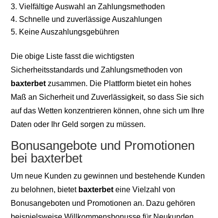
Vielfältige Auswahl an Zahlungsmethoden
Schnelle und zuverlässige Auszahlungen
Keine Auszahlungsgebühren
Die obige Liste fasst die wichtigsten
Sicherheitsstandards und Zahlungsmethoden von
baxterbet
zusammen. Die Plattform bietet ein hohes
Maß an Sicherheit und Zuverlässigkeit, so dass Sie sich
auf das Wetten konzentrieren können, ohne sich um Ihre
Daten oder Ihr Geld sorgen zu müssen.
Bonusangebote und Promotionen
bei baxterbet
Um neue Kunden zu gewinnen und bestehende Kunden
zu belohnen, bietet
baxterbet
eine Vielzahl von
Bonusangeboten und Promotionen an. Dazu gehören
beispielsweise Willkommensbonusse für Neukunden,