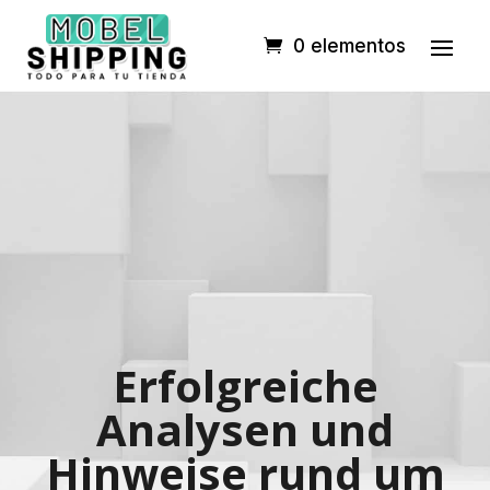
0 elementos
Erfolgreiche
Analysen und
Hinweise rund um