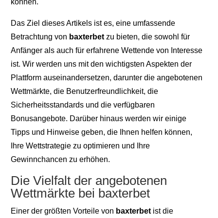
können.
Das Ziel dieses Artikels ist es, eine umfassende
Betrachtung von
baxterbet
zu bieten, die sowohl für
Anfänger als auch für erfahrene Wettende von Interesse
ist. Wir werden uns mit den wichtigsten Aspekten der
Plattform auseinandersetzen, darunter die angebotenen
Wettmärkte, die Benutzerfreundlichkeit, die
Sicherheitsstandards und die verfügbaren
Bonusangebote. Darüber hinaus werden wir einige
Tipps und Hinweise geben, die Ihnen helfen können,
Ihre Wettstrategie zu optimieren und Ihre
Gewinnchancen zu erhöhen.
Die Vielfalt der angebotenen
Wettmärkte bei baxterbet
Einer der größten Vorteile von
baxterbet
ist die