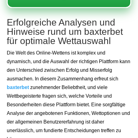
Erfolgreiche Analysen und
Hinweise rund um baxterbet
für optimale Wettauswahl
Die Welt des Online-Wettens ist komplex und
dynamisch, und die Auswahl der richtigen Plattform kann
den Unterschied zwischen Erfolg und Misserfolg
ausmachen. In diesem Zusammenhang erfreut sich
baxterbet
zunehmender Beliebtheit, und viele
Wettbegeisterte fragen sich, welche Vorteile und
Besonderheiten diese Plattform bietet. Eine sorgfältige
Analyse der angebotenen Funktionen, Wettoptionen und
der allgemeinen Benutzererfahrung ist daher
unerlässlich, um fundierte Entscheidungen treffen zu