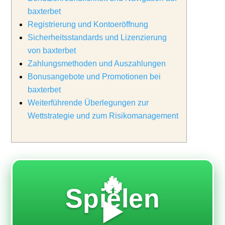
baxterbet
Registrierung und Kontoeröffnung
Sicherheitsstandards und Lizenzierung
von baxterbet
Zahlungsmethoden und Auszahlungen
Bonusangebote und Promotionen bei
baxterbet
Weiterführende Überlegungen zur
Wettstrategie und zum Risikomanagement
🔥
Spielen
▶️