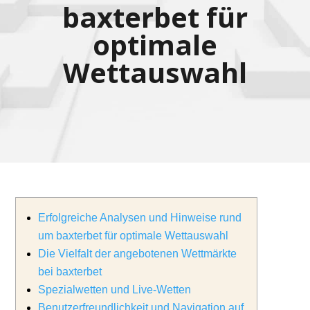
baxterbet für
optimale
Wettauswahl
Erfolgreiche Analysen und Hinweise rund
um baxterbet für optimale Wettauswahl
Die Vielfalt der angebotenen Wettmärkte
bei baxterbet
Spezialwetten und Live-Wetten
Benutzerfreundlichkeit und Navigation auf